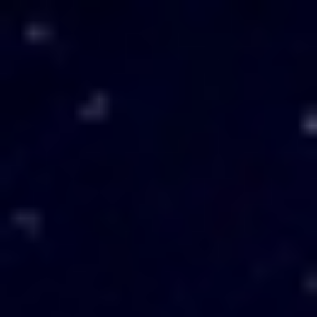
Story321.com
Story321.com
Home
Blog
Prijzen
Nederlands
English
Français
Deutsch
日本語
한국인
简体中文
繁體中文
Italiano
Polski
Türkçe
Nederlands
Arabic
español
Português
Русский
ภา
ไทย
Dansk
Norsk bokmål
Bahasa Indonesia
Menu
Menu
Home
Image
Video
Writing
Blog
Prijzen
Nederlands
English
Français
Deutsch
日本語
한국인
简体中文
繁體中文
Italiano
Polski
Türkçe
Nederlands
Arabic
español
Português
Русский
ภา
ไทย
Dansk
Norsk bokmål
Bahasa Indonesia