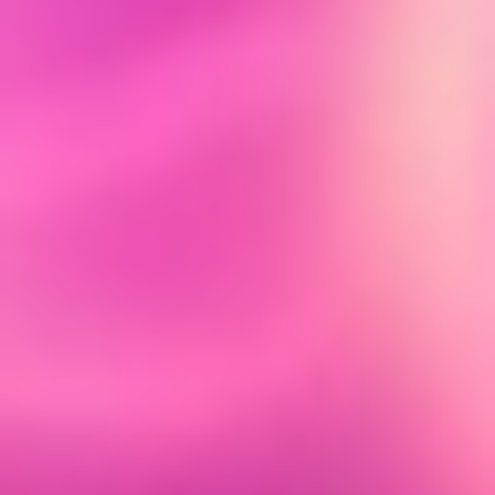
Script Writer