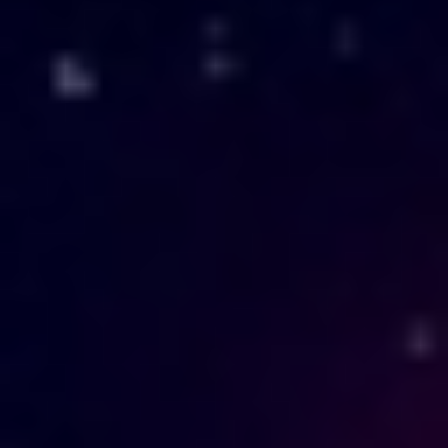
Home
Features
Breng je fantasie tot leven met de ultieme fantasie
stemgenerator
Breng je fantasie tot leven met de ultieme
fantasie stemgenerator
Creëer direct betoverende, hoogwaardige fantasie stemmen voor je
verhalen, games en creatieve projecten met onze
gebruiksvriendelijke fantasie stemgenerator.