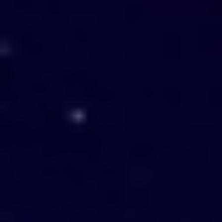
audiobewerking te beheersen? Met slechts een paar klikken kun je
een breed scala aan fantasie stemmen genereren die natuurlijk,
meeslepend en perfect afgestemd zijn op je unieke personages.
Hoe de fantasie stemgenerator werkt
Het creëren van een magische stem is nog nooit zo eenvoudig
geweest. Zo roep je je eigen fantasie stemmen op in slechts een paar
eenvoudige stappen:
Stap 1: Kies je fantasie personage
Selecteer uit een rijke bibliotheek van fantasie archetypen. Of je nu
een nobele elf, een ondeugende fee, een wijze oude tovenaar of een
angstaanjagende draak nodig hebt, de fantasie stemgenerator biedt
een divers scala aan personagestemmen die bij je verhaal passen.
Stap 2: Pas de stem aan
Stem de gekozen stem nauwkeurig af op je visie. Pas de toon, pitch,
accent en stijl aan om een echt uniek personage te creëren. Wil je dat
je tovenaar oud en mysterieus klinkt, of je fee licht en speels? Met
de aanpassingsmogelijkheden kun je elk detail vormgeven.