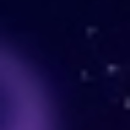
Stap 3: Voer je script in of neem je stem op
Typ je script in of upload een opname. De fantasie stemgenerator zal
je woorden direct omzetten in de gekozen fantasie stem, waarbij de
helderheid en natuurlijke uitdrukking behouden blijven.
Stap 4: Download en deel
Zodra je tevreden bent met je creatie, download je het audiobestand
van hoge kwaliteit. Gebruik het in je games, luisterboeken, podcasts,
video's, of deel het met vrienden voor leuke rollenspelavonturen.
Belangrijkste kenmerken van de fantasie
stemgenerator
Een uitgebreide bibliotheek met fantasie stemmen
Verken een steeds groeiende collectie stemmen geïnspireerd door
legendarische fantasie personages. Van etherische elfen tot
donderende reuzen, elke stem is gemaakt om de essentie van
magische werelden vast te leggen.
Intuïtieve aanpassingstools