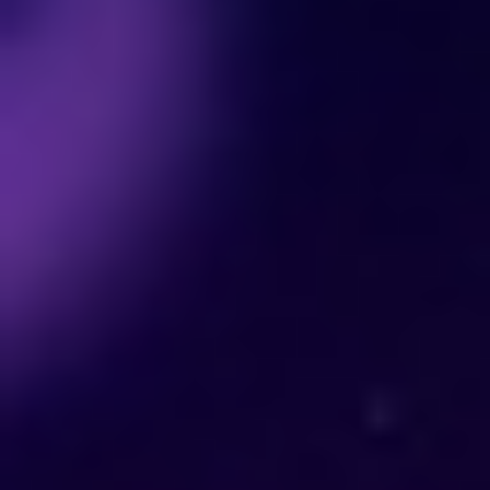
Vorm de stem van je personage met eenvoudig te gebruiken
schuifregelaars en opties. Pas pitch, snelheid, accent en emotionele
toon aan om een stem te creëren die echt uniek is.
Geluid van hoge kwaliteit en realisme
Geniet van stemmen die natuurlijk en meeslepend klinken, niet
robotachtig of kunstmatig. Elke stem is ontworpen om audio van
professionele kwaliteit te leveren die je verhalen vertellen verbetert.
Directe generatie en download
Krijg je fantasie stem binnen enkele seconden. Geen wachttijd, geen
ingewikkelde processen - gewoon directe resultaten en eenvoudige
downloads voor naadloze integratie in je projecten.
Gebruiksvriendelijke interface
De fantasie stemgenerator is gebouwd voor iedereen. Of je nu een
ervaren creator bent of een beginner, de eenvoudige interface zorgt
voor een soepele en plezierige ervaring.