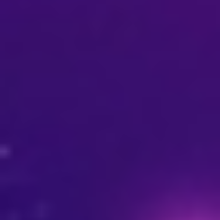
Compare