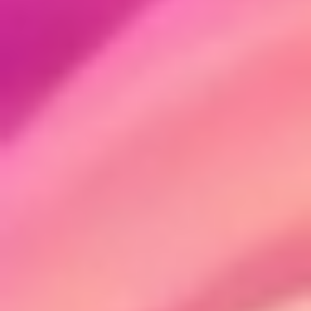
X
Features