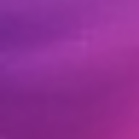
Verhoog je tabletop- of online RPG-sessies. Gebruik de fantasie
stemgenerator om elk personage een unieke stem te geven,
waardoor je campagnes onvergetelijk worden.
Creatief schrijven en verhalen vertellen
Experimenteer met verschillende stemmen terwijl je je personages
ontwikkelt. Hoor hoe je dialoog klinkt en verfijn je verhaal met
realistische audiofeedback.
Educatieve projecten
Maak leren leuk met fantasie stemmen voor storytelling, taallessen
of creatieve klasactiviteiten.
Waarom onze fantasie stemgenerator
gebruiken?
Vertrouw niet alleen ons woord - kijk hoe creators zoals jij hun
projecten hebben getransformeerd met de fantasie stemgenerator:
“Ik had nooit gedacht dat ik een tool zou vinden die
mijn fantasiewereld zo echt kon laten klinken. De
stemmen zijn ongelooflijk!”