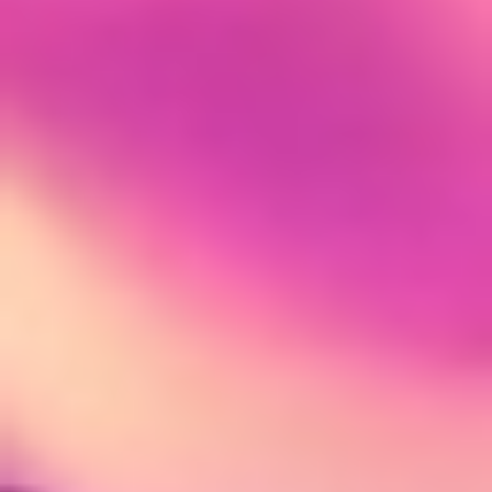
Character