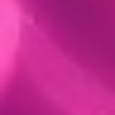
altijd hoe ik zulke unieke stemmen creëer!”
— Mark, YouTuber
“Ik heb de fantasie stemgenerator gebruikt voor de
creatieve schrijfprojecten van mijn studenten, en ze
vonden het geweldig om hun personages tot leven te
zien komen.”
— Linda, Docent
“Het is zo gemakkelijk te gebruiken en de resultaten
zijn verbluffend. Ik kan me nu niet meer voorstellen om
mijn podcast zonder te maken.”
— Alex, Podcaster
“De stemmen klinken zo echt! Mijn game voelt als een
echt fantasieavontuur.”
— Kevin, Game Designer
Veelgestelde vragen (FAQ) over de
fantasie stemgenerator
Wat is een fantasie stemgenerator?
Een fantasie stemgenerator is een online tool die realistische,