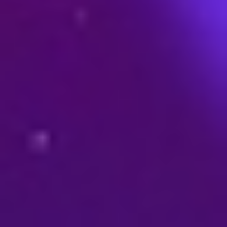
Video