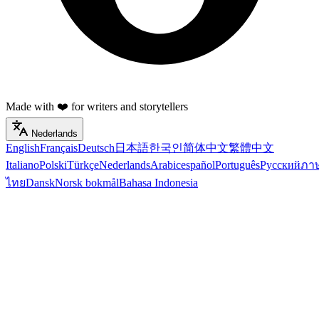
Made with ❤️ for writers and storytellers
Nederlands
English
Français
Deutsch
日本語
한국인
简体中文
繁體中文
Italiano
Polski
Türkçe
Nederlands
Arabic
español
Português
Русский
ภา
ไทย
Dansk
Norsk bokmål
Bahasa Indonesia