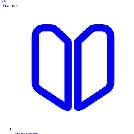
X
Features