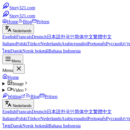
Story321.com
Story321.com
Home
Blog
Prijzen
Nederlands
English
Français
Deutsch
日本語
한국인
简体中文
繁體中文
Italiano
Polski
Türkçe
Nederlands
Arabic
español
Português
Русский
ภา
ไทย
Dansk
Norsk bokmål
Bahasa Indonesia
Menu
Menu
Home
Image
Video
Writing
Blog
Prijzen
Nederlands
English
Français
Deutsch
日本語
한국인
简体中文
繁體中文
Italiano
Polski
Türkçe
Nederlands
Arabic
español
Português
Русский
ภา
ไทย
Dansk
Norsk bokmål
Bahasa Indonesia