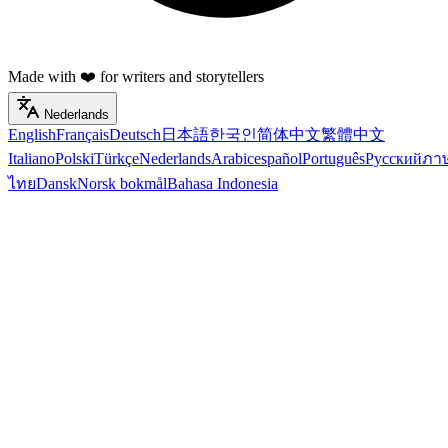
Made with ❤️ for writers and storytellers
Nederlands
English
Français
Deutsch
日本語
한국인
简体中文
繁體中文
Italiano
Polski
Türkçe
Nederlands
Arabic
español
Português
Русский
ภา
ไทย
Dansk
Norsk bokmål
Bahasa Indonesia