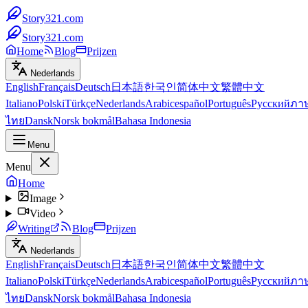
Story321.com
Story321.com
Home
Blog
Prijzen
Nederlands
English
Français
Deutsch
日本語
한국인
简体中文
繁體中文
Italiano
Polski
Türkçe
Nederlands
Arabic
español
Português
Русский
ภา
ไทย
Dansk
Norsk bokmål
Bahasa Indonesia
Menu
Menu
Home
Image
Video
Writing
Blog
Prijzen
Nederlands
English
Français
Deutsch
日本語
한국인
简体中文
繁體中文
Italiano
Polski
Türkçe
Nederlands
Arabic
español
Português
Русский
ภา
ไทย
Dansk
Norsk bokmål
Bahasa Indonesia