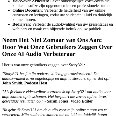
Voice-over Artiesten:
Lever onberispelijke voice-overs die
klinken alsof ze zijn opgenomen in een professionele studio.
Online Docenten:
Verbeter de helderheid van uw online
cursussen en lezingen, zodat uw studenten u luid en duidelijk
kunnen horen.
Bedrijven:
Verbeter de audiokwaliteit van uw presentaties en
webinars en maak een blijvende indruk op uw publiek.
Neem Het Niet Zomaar van Ons Aan:
Hoor Wat Onze Gebruikers Zeggen Over
Onze AI Audio Verbeteraar
Hier is wat onze gebruikers zeggen over Story321:
"Story321 heeft mijn podcast volledig getransformeerd. De
audiokwaliteit is nu ongelooflijk en mijn luisteraars zijn er dol op!"
-
John Smith, Podcast Host
"Als freelance video-editor vertrouw ik op Story321 om audio voor
mijn klanten op te schonen. Het bespaart me zoveel tijd en levert
geweldige resultaten op."
-
Sarah Jones, Video Editor
"Ik gebruik Story321 om de audio voor mijn online cursussen te
verbeteren. Mijn studenten kunnen me nu luid en duidelijk horen,