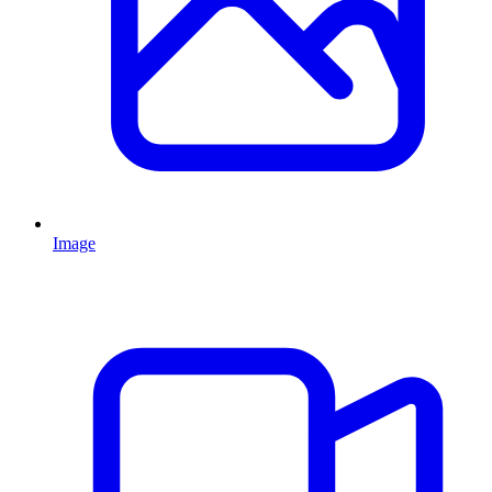
Image