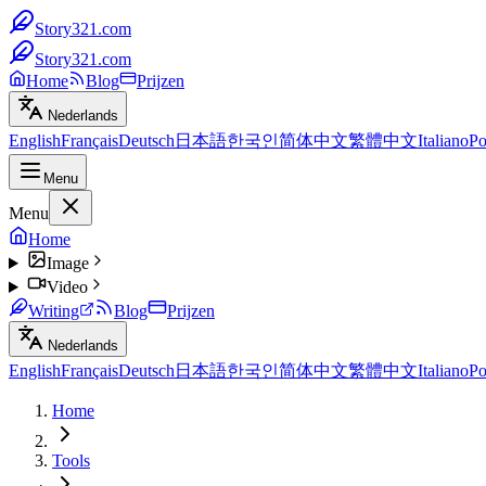
Story321.com
Story321.com
Home
Blog
Prijzen
Nederlands
English
Français
Deutsch
日本語
한국인
简体中文
繁體中文
Italiano
Po
Menu
Menu
Home
Image
Video
Writing
Blog
Prijzen
Nederlands
English
Français
Deutsch
日本語
한국인
简体中文
繁體中文
Italiano
Po
Home
Tools