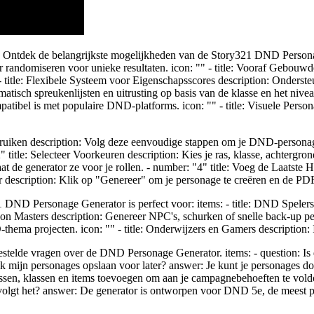
n: Ontdek de belangrijkste mogelijkheden van de Story321 DND Personage
tor randomiseren voor unieke resultaten. icon: "" - title: Vooraf Gebouw
- title: Flexibele Systeem voor Eigenschapsscores description: Onderste
omatisch spreukenlijsten en uitrusting op basis van de klasse en het niv
patibel is met populaire DND-platforms. icon: "" - title: Visuele Perso
"
ken description: Volg deze eenvoudige stappen om je DND-personage te
le: Selecteer Voorkeuren description: Kies je ras, klasse, achtergrond 
t de generator ze voor je rollen. - number: "4" title: Voeg de Laatste 
 description: Klik op "Genereer" om je personage te creëren en de PDF t
DND Personage Generator is perfect voor: items: - title: DND Spelers d
eon Masters description: Genereer NPC's, schurken of snelle back-up pers
-thema projecten. icon: "" - title: Onderwijzers en Gamers description:
gestelde vragen over de DND Personage Generator. items: - question: I
 mijn personages opslaan voor later? answer: Je kunt je personages do
sen, klassen en items toevoegen om aan je campagnebehoeften te voldoen
 volgt het? answer: De generator is ontworpen voor DND 5e, de meest po