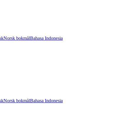
sk
Norsk bokmål
Bahasa Indonesia
sk
Norsk bokmål
Bahasa Indonesia