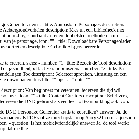
 Generator. items: - title: Aanpasbare Personages description:
de Achtergrondverhalen description: Kies uit een bibliotheek met
unt point-buy, standaard array en dobbelsteenmethoden. icon: "" -
eau van je personage. icon: "" - title: Downloadbare Personagebladen
nageportretten description: Gebruik AI-gegenereerde
 creëren. steps: - number: "1" title: Bezoek de Tool description:
en gezindheid, of laat ze randomiseren. - number: "3" title: Pas
Handelingen Toe description: Selecteer spreuken, uitrusting en een
e downloaden. tipsTitle: "" tips: - "" note: ""
escription: Van beginners tot veteranen, iedereen die tijd wil
onages. icon: "" - title: Content Creators description: Schrijvers,
 Iedereen die DND gebruikt als een leer- of teambuildingtool. icon: ""
s de DND Personage Generator gratis te gebruiken? answer: Ja, de
wnloaden als PDF's of ze direct opslaan op Story321.com. - question:
. - question: Is het mobielvriendelijk? answer: Ja, de tool werkt
pulaire editie.