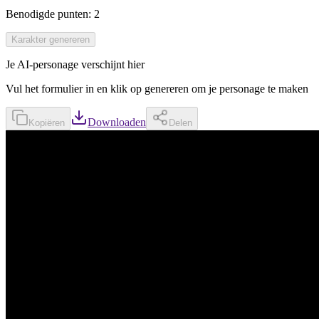
Benodigde punten
:
2
Karakter genereren
Je AI-personage verschijnt hier
Vul het formulier in en klik op genereren om je personage te maken
Downloaden
Kopiëren
Delen