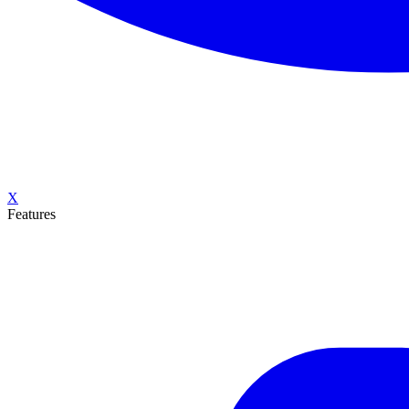
X
Features