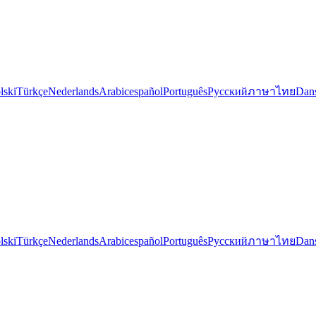
lski
Türkçe
Nederlands
Arabic
español
Português
Русский
ภาษาไทย
Dan
lski
Türkçe
Nederlands
Arabic
español
Português
Русский
ภาษาไทย
Dan