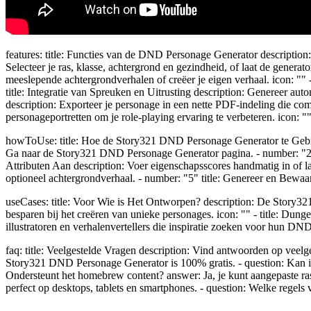
features: title: Functies van de DND Personage Generator descriptio
Selecteer je ras, klasse, achtergrond en gezindheid, of laat de genera
meeslepende achtergrondverhalen of creëer je eigen verhaal. icon: "" 
title: Integratie van Spreuken en Uitrusting description: Genereer aut
description: Exporteer je personage in een nette PDF-indeling die com
personageportretten om je role-playing ervaring te verbeteren. icon: "
howToUse: title: Hoe de Story321 DND Personage Generator te Gebrui
Ga naar de Story321 DND Personage Generator pagina. - number: "2" tit
Attributen Aan description: Voer eigenschapsscores handmatig in of laa
optioneel achtergrondverhaal. - number: "5" title: Genereer en Bewaar
useCases: title: Voor Wie is Het Ontworpen? description: De Story321 
besparen bij het creëren van unieke personages. icon: "" - title: Dung
illustratoren en verhalenvertellers die inspiratie zoeken voor hun DND
faq: title: Veelgestelde Vragen description: Vind antwoorden op veel
Story321 DND Personage Generator is 100% gratis. - question: Kan ik
Ondersteunt het homebrew content? answer: Ja, je kunt aangepaste ras
perfect op desktops, tablets en smartphones. - question: Welke regels