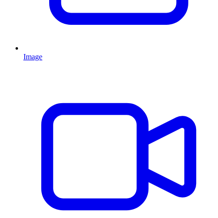
Image