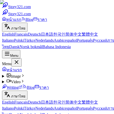
Story321.com
Story321.com
หน้าแรก
Blog
ราคา
ภาษาไทย
English
Français
Deutsch
日本語
한국인
简体中文
繁體中文
Italiano
Polski
Türkçe
Nederlands
Arabic
español
Português
Русский
ภา
ไทย
Dansk
Norsk bokmål
Bahasa Indonesia
Menu
Menu
หน้าแรก
Image
Video
Writing
Blog
ราคา
ภาษาไทย
English
Français
Deutsch
日本語
한국인
简体中文
繁體中文
Italiano
Polski
Türkçe
Nederlands
Arabic
español
Português
Русский
ภา