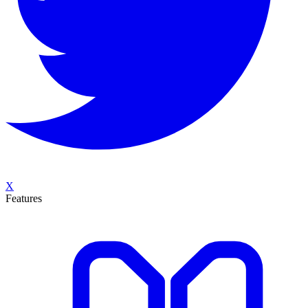
X
Features