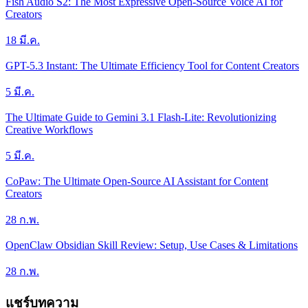
Fish Audio S2: The Most Expressive Open-Source Voice AI for
Creators
18 มี.ค.
GPT-5.3 Instant: The Ultimate Efficiency Tool for Content Creators
5 มี.ค.
The Ultimate Guide to Gemini 3.1 Flash-Lite: Revolutionizing
Creative Workflows
5 มี.ค.
CoPaw: The Ultimate Open-Source AI Assistant for Content
Creators
28 ก.พ.
OpenClaw Obsidian Skill Review: Setup, Use Cases & Limitations
28 ก.พ.
แชร์บทความ