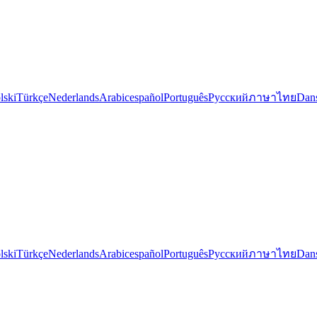
lski
Türkçe
Nederlands
Arabic
español
Português
Русский
ภาษาไทย
Dan
lski
Türkçe
Nederlands
Arabic
español
Português
Русский
ภาษาไทย
Dan