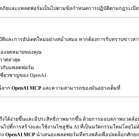
อดภัยและแพลตฟอร์มเป็นไปตามข้อกำหนดการปฏิบัติตามกฎระเบีย
สมบัติและการอัปเดตใหม่อย่างสม่ำเสมอ หากต้องการรับทราบข่าว
ล่องจดหมายของคุณ
าศล่าสุด
ยวกับแพลตฟอร์ม
ู้เชี่ยวชาญของ OpenAI
น์จาก
OpenAI MCP
และความสามารถของมันอย่างเต็มที่
งได้ง่ายขึ้นและมีประสิทธิภาพมากขึ้น ด้วยการมอบสภาพแวดล้อมค
้นไปที่การสร้างและใช้งานโซลูชัน AI ที่เป็นนวัตกรรมใหม่โดยไม
ทาง
OpenAI MCP
นำเสนอแพลตฟอร์มที่ทรงพลังเพื่อปลดล็อกศักยภา