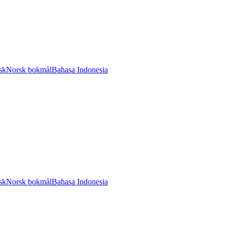
sk
Norsk bokmål
Bahasa Indonesia
sk
Norsk bokmål
Bahasa Indonesia