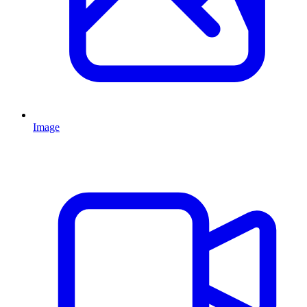
Image