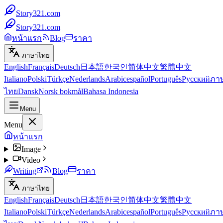
Story321.com
Story321.com
หน้าแรก
Blog
ราคา
ภาษาไทย
English
Français
Deutsch
日本語
한국인
简体中文
繁體中文
Italiano
Polski
Türkçe
Nederlands
Arabic
español
Português
Русский
ภา
ไทย
Dansk
Norsk bokmål
Bahasa Indonesia
Menu
Menu
หน้าแรก
Image
Video
Writing
Blog
ราคา
ภาษาไทย
English
Français
Deutsch
日本語
한국인
简体中文
繁體中文
Italiano
Polski
Türkçe
Nederlands
Arabic
español
Português
Русский
ภา