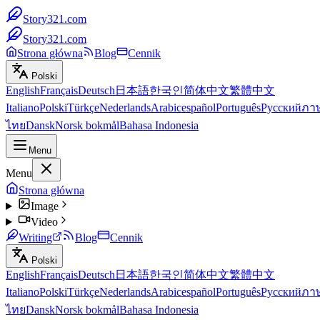
Story321.com
Story321.com
Strona główna
Blog
Cennik
Polski
English
Français
Deutsch
日本語
한국인
简体中文
繁體中文
Italiano
Polski
Türkçe
Nederlands
Arabic
español
Português
Русский
ภา
ไทย
Dansk
Norsk bokmål
Bahasa Indonesia
Menu
Menu
Strona główna
Image
Video
Writing
Blog
Cennik
Polski
English
Français
Deutsch
日本語
한국인
简体中文
繁體中文
Italiano
Polski
Türkçe
Nederlands
Arabic
español
Português
Русский
ภา
ไทย
Dansk
Norsk bokmål
Bahasa Indonesia