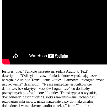
features: title: "Funkcje naszego narzędzia Audio to Text"
description: "Odkryj kluczowe funkcje, które wyróżniają nasze
narzędzie Audio to Text:": items: - title: "Darmowe i nieograniczone
użytkowanie" description: "Nasze narzędzie jest całkowicie
darmowe, bez ukrytych kosztów i ograniczeń co do liczby
przesyłanych plików." icon: "" - title: "Transkrypcja o wysokiej
dokładności" description: "Dzięki zaawansowanej technologii
rozpoznawania mowy, nasze narzędzie dąży do maksymalnej
dokładności w transkrypcji audio na tekst." icon: "" - title: