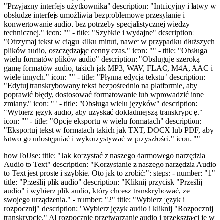
"Przyjazny interfejs użytkownika" description: "Intuicyjny i łatwy w
obsłudze interfejs umożliwia bezproblemowe przesyłanie i
konwertowanie audio, bez potrzeby specjalistycznej wiedzy
technicznej." icon: "" - title: "Szybkie i wydajne" description:
"Otrzymaj tekst w ciągu kilku minut, nawet w przypadku dłuższych
plików audio, oszczędzając cenny czas." icon: "" - title: "Obsługa
wielu formatów plików audio" description: "Obsługuje szeroką
gamę formatów audio, takich jak MP3, WAV, FLAC, M4A, AAC i
wiele innych." icon: "" - title: "Płynna edycja tekstu" description:
"Edytuj transkrybowany tekst bezpośrednio na platformie, aby
poprawić błędy, dostosować formatowanie lub wprowadzić inne
zmiany." icon: "" - title: "Obsługa wielu języków" description:
"Wybierz język audio, aby uzyskać dokładniejszą transkrypcję."
icon: "" - title: "Opcje eksportu w wielu formatach" description:
"Eksportuj tekst w formatach takich jak TXT, DOCX lub PDF, aby
łatwo go udostępniać i wykorzystywać w przyszłości." icon: ""
howToUse: title: "Jak korzystać z naszego darmowego narzędzia
Audio to Text" description: "Korzystanie z naszego narzędzia Audio
to Text jest proste i szybkie. Oto jak to zrobić:": steps: - number: "1"
title: "Prześlij plik audio" description: "Kliknij przycisk "Prześlij
audio" i wybierz plik audio, który chcesz transkrybować, ze
swojego urządzenia." - number: "2" title: "Wybierz język i
rozpocznij" description: "Wybierz język audio i kliknij "Rozpocznij
transkrypcję." AI rozpocznie przetwarzanie audio i przekształci je w