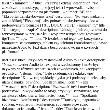
tekst." - number: "3" title: "Przejrzyj i edytuj" description: "Po
zakończeniu transkrypcji przejrzyj tekst i wprowadź niezbędne
poprawki bezpośrednio na platformie." - number: "4" title:
"Eksportuj transkrybowany tekst" description: "Po wprowadzeniu
zmian kliknij "Eksportuj", aby pobrać transkrybowany tekst w
preferowanym formacie (TXT, DOCX, PDF)." - number: "5" title:
"Udostępnij lub zapisz" description: "Udostępnij lub zapisz tekst do
wykorzystania w przyszłości. Twoja transkrypcja jest gotowa!":
tipsTitle: "" tips: - "" note: "Niezależnie od tego, czy korzystasz z
komputera stacjonarnego, tabletu czy telefonu komórkowego, nasze
narzędzie Audio to Text działa bezproblemowo na wszystkich
platformach."
useCases: title: "Przykłady zastosowań Audio to Text" description:
"Nasz konwerter Audio to Text jest wszechstronny i może być
używany w różnych scenariuszach zawodowych, edukacyjnych i
osobistych:": items: - title: "Cele akademickie i edukacyjne"
description: "Konwertuj wykłady, dyskusje i podcasty na tekst, aby
ułatwić naukę, powtórki i udostępnianie." icon: "" - title:
"Tworzenie treści" description: "Przekształć treści mówione z
podcastów lub wywiadów w blogi, artykuły i scenariusze, aby
zwiększyć obecność w Internecie." icon: "" - title: "Spotkania
biznesowe i konferencje" description: "Transkrybuj nagrania ze
spotkań, webinarów i konferencji, aby lepiej prowadzić
dokumentację i analizę." icon: "" - title: "Transkrypcje prawne i