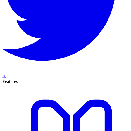
X
Features