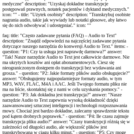
medyczne" description: "Uzyskaj dokładne transkrypcje
postępowań prawnych, notatek pacjentów i dyktand medycznych."
icon: "" - title: "Użytek osobisty" description: "Transkrybuj osobiste
nagrania audio, takie jak wywiady lub notatki głosowe, aby łatwo
się do nich odwoływać i udostępniać." icon: ""
faq: title: "Często zadawane pytania (FAQ) – Audio to Text"
description: "Znajdź odpowiedzi na najczęściej zadawane pytania
dotyczące naszego narzędzia do konwersji Audio to Text." items: -
question: "P1: Czy ta usługa jest naprawdę darmowa?" answer:
"Tak! Nasze narzędzie Audio to Text jest całkowicie darmowe. Nie
ma ukrytych kosztów ani opłat abonamentowych. Ciesz się
nieograniczonym dostępem do transkrypcji bez wydawania ani
grosza." - question: "P2: Jakie formaty plików audio obsługujecie?"
answer: "Obsługujemy najpopularniejsze formaty audio, w tym
MP3, WAV, FLAC, M4A i AAC. Jeśli Twojego formatu pliku nie
ma na liście, skontaktuj się z nami w celu uzyskania pomocy." -
question: "P3: Jak dokładna jest transkrypcja?" answer: "Nasze
narzędzie Audio to Text zapewnia wysoką dokładność dzięki
zaawansowanej sztucznej inteligencji i technologii rozpoznawania
mowy. Chociaż jest bardzo dokładne, zalecamy sprawdzenie tekstu
pod kątem drobnych poprawek." - question: "P4: Ile czasu zajmuje
transkrypcja pliku audio?" answer: "Czasy transkrypcji różnią się w
zależności od długości audio, ale większość plików jest
transkrybowana w ciągu kilku minut." - question: "P5: Czy mogę