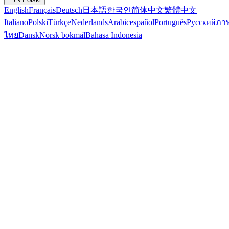
English
Français
Deutsch
日本語
한국인
简体中文
繁體中文
Italiano
Polski
Türkçe
Nederlands
Arabic
español
Português
Русский
ภา
ไทย
Dansk
Norsk bokmål
Bahasa Indonesia