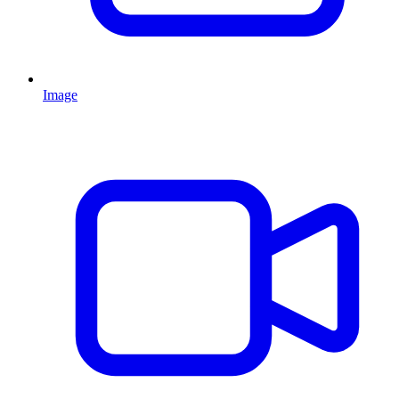
Image