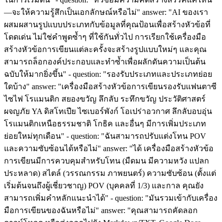
—จะให้ความรู้สึกเป็นเอกลักษณ์หรือไม่" answer: "AI ของเรา
ผสมผสานรูปแบบประเภทกับข้อมูลที่คุณป้อนเพื่อสร้างหัวข้อที่
โดดเด่น ไม่ใช่คำพูดซ้ำๆ ที่ใช้กันทั่วไป การเรียกใช้เครื่องมือ
สร้างหัวข้อการเขียนแต่ละครั้งจะสร้างรูปแบบใหม่ๆ และคุณ
สามารถล็อกองค์ประกอบและทำซ้ำเพื่อผลักดันความเป็นต้น
ฉบับให้มากยิ่งขึ้น" - question: "รองรับประเภทและประเภทย่อย
ใดบ้าง" answer: "เครื่องมือสร้างหัวข้อการเขียนรองรับแฟนตาซี
ไซไฟ โรแมนติก สยองขวัญ ลึกลับ ระทึกขวัญ ประวัติศาสตร์
ผจญภัย YA ดิสโทเปีย ไซเบอร์พังก์ โอเปร่าอวกาศ ลึกลับอบอุ่น
โรแมนติกเหนือธรรมชาติ โกธิค และอื่นๆ มีการเพิ่มประเภท
ย่อยใหม่ทุกเดือน" - question: "ฉันสามารถปรับแต่งโทน POV
และความซับซ้อนได้หรือไม่" answer: "ได้ เครื่องมือสร้างหัวข้อ
การเขียนมีการควบคุมสำหรับโทน (มืดมน มีความหวัง แปลก
ประหลาด) สไตล์ (วรรณกรรม ภาพยนตร์) ความซับซ้อน (ตั้งแต่
เริ่มต้นจนถึงผู้เชี่ยวชาญ) POV (บุคคลที่ 1/3) และกาล คุณยัง
สามารถเพิ่มคำหลักแนะนำได้" - question: "มันรวมเข้ากับเครื่อง
มือการเขียนของฉันหรือไม่" answer: "คุณสามารถคัดลอก