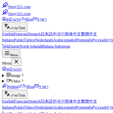
Story321.com
Story321.com
หน้าแรก
Blog
ราคา
ภาษาไทย
English
Français
Deutsch
日本語
한국인
简体中文
繁體中文
Italiano
Polski
Türkçe
Nederlands
Arabic
español
Português
Русский
ภา
ไทย
Dansk
Norsk bokmål
Bahasa Indonesia
Menu
Menu
หน้าแรก
Image
Video
Writing
Blog
ราคา
ภาษาไทย
English
Français
Deutsch
日本語
한국인
简体中文
繁體中文
Italiano
Polski
Türkçe
Nederlands
Arabic
español
Português
Русский
ภา