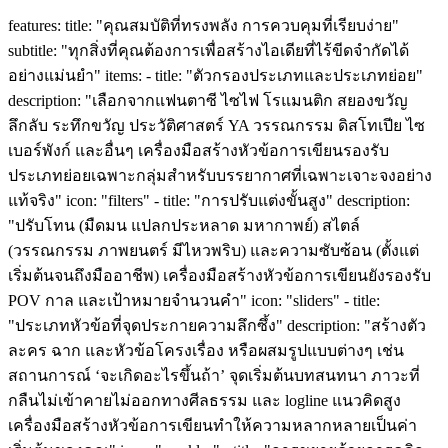
features: title: "คุณสมบัติที่ทรงพลัง การควบคุมที่เรียบง่าย"
subtitle: "ทุกสิ่งที่คุณต้องการเพื่อสร้างไอเดียที่ไร้ขีดจำกัดได้
อย่างแม่นยำ" items: - title: "ตัวกรองประเภทและประเภทย่อย"
description: "เลือกจากแฟนตาซี ไซไฟ โรแมนติก สยองขวัญ
ลึกลับ ระทึกขวัญ ประวัติศาสตร์ YA วรรณกรรม ดิสโทเปีย ไซ
เบอร์พังก์ และอื่นๆ เครื่องมือสร้างหัวข้อการเขียนรองรับ
ประเภทย่อยเฉพาะกลุ่มสำหรับบรรยากาศที่เฉพาะเจาะจงอย่าง
แท้จริง" icon: "filters" - title: "การปรับแต่งขั้นสูง" description:
"ปรับโทน (มืดมน แปลกประหลาด มหากาพย์) สไตล์
(วรรณกรรม ภาพยนตร์ มีไหวพริบ) และความซับซ้อน (ตั้งแต่
เริ่มต้นจนถึงมืออาชีพ) เครื่องมือสร้างหัวข้อการเขียนยังรองรับ
POV กาล และเป้าหมายจำนวนคำ" icon: "sliders" - title:
"ประเภทหัวข้อที่จุดประกายความลึกซึ้ง" description: "สร้างตัว
ละคร ฉาก และหัวข้อโครงเรื่อง หรือผสมรูปแบบต่างๆ เช่น
สถานการณ์ ‘จะเกิดอะไรขึ้นถ้า’ จุดเริ่มต้นบทสนทนา ภาวะที่
กลืนไม่เข้าคายไม่ออกทางศีลธรรม และ logline แนวคิดสูง
เครื่องมือสร้างหัวข้อการเขียนทำให้ความหลากหลายเป็นค่า