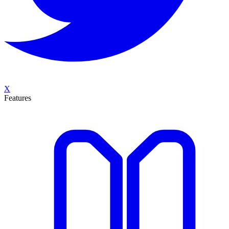
X
Features