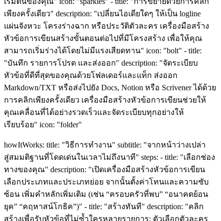
เริ่มต้นของคุณ" icon: "sparkles" - title: "การขยายด้วยการคลิก
เพียงครั้งเดียว" description: "เปลี่ยนไอเดียใดๆ ให้เป็น logline
แผ่นจังหวะ โครงร่างฉาก หรือประวัติตัวละคร เครื่องมือสร้าง
หัวข้อการเขียนสร้างขั้นตอนต่อไปที่มีโครงสร้าง เพื่อให้คุณ
สามารถเริ่มร่างได้โดยไม่มีแรงเสียดทาน" icon: "bolt" - title:
"บันทึก รายการโปรด และส่งออก" description: "จัดระเบียบ
หัวข้อที่ดีที่สุดของคุณด้วยโฟลเดอร์และแท็ก ส่งออก
Markdown/TXT หรือส่งไปยัง Docs, Notion หรือ Scrivener ได้ด้วย
การคลิกเพียงครั้งเดียว เครื่องมือสร้างหัวข้อการเขียนช่วยให้
คุณเคลื่อนที่ได้อย่างรวดเร็วและจัดระเบียบทุกอย่างให้
เรียบร้อย" icon: "folder"
howItWorks: title: "วิธีการทำงาน" subtitle: "จากหน้าว่างเปล่า
สู่สมมติฐานที่โดดเด่นในเวลาไม่ถึงนาที" steps: - title: "เลือกช่อง
ทางของคุณ" description: "เปิดเครื่องมือสร้างหัวข้อการเขียน
เลือกประเภทและประเภทย่อย จากนั้นตั้งค่าโทนและความซับ
ซ้อน เพิ่มคำหลักเพิ่มเติม (เช่น “ครอบครัวที่พบ” “อนาคตย้อน
ยุค” “คฤหาสน์โกธิค”)" - title: "สร้างทันที" description: "คลิก
สร้างเพื่อรับหัวข้อที่ไม่ซ้ำใครหลายรายการ: ตัวเลือกตัวละคร