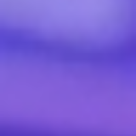
寫作靈感產生器可建立結構化的後續步驟，因此您可以毫無阻
力地開始起草。
儲存、收藏和匯出
使用資料夾和標籤整理您最好的靈感。一鍵匯出
Markdown/TXT 或傳送到 Docs、Notion 或 Scrivener。寫作靈
感產生器可幫助您快速行動並保持一切整潔。
運作方式
在一分鐘內從空白頁面到大膽的前提。
1
選擇您的路線
開啟寫作靈感產生器，選擇體裁和子體裁，然後設定語氣和複
雜性。新增可選關鍵字（例如，「找到的家庭」、「復古未來