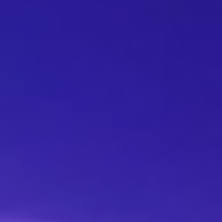
無縫匯出和協作
複製到剪貼簿、匯出 Markdown/TXT 或傳送到 Google Docs、
Notion、Obsidian 或 Scrivener。寫作靈感產生器可與您現有的
工作流程完美配合，因此不會減慢您的速度。
強大的功能，簡單的控制
您需要的一切，以精確地產生無限的想法。
體裁和子體裁篩選器
從奇幻、科幻、愛情、恐怖、懸疑、驚悚、歷史、青少年、文
學小說、反烏托邦、賽博龐克等中進行選擇。寫作靈感產生器
支援利基子體裁，以獲得真正特定的氛圍。