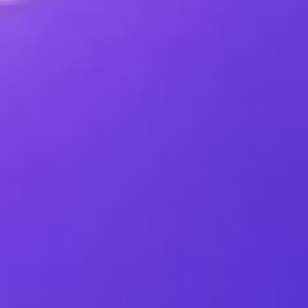
Character