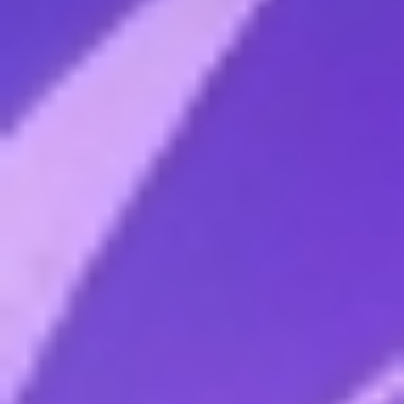
適合您工作流程的用例
專為需要可靠靈感的創作者、教育工作者和專業人士而設計。
小說作家和小說家
起草高概念前提，加深角色，並概述情節。寫作靈感產生器為
您提供體裁準確的靈感和場景節拍，因此您的章節可以強勢開
局並保持引人入勝。
教育工作者和學生
運行快速的課堂熱身活動，建立差異化的作業，並激發不情願
的作家。寫作靈感產生器會根據閱讀水平產生適合年齡的靈
感，並輕鬆匯出到 Google Classroom。