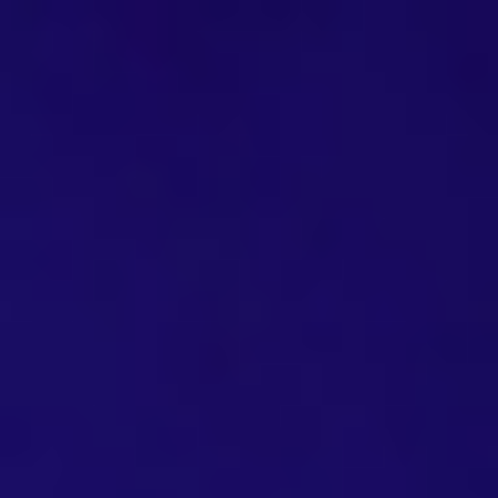
Story321.com
Story321.com
首頁
Blog
定價
繁體中文
English
Français
Deutsch
日本語
한국인
简体中文
繁體中文
Italiano
Polski
Türkçe
Nederlands
Arabic
español
Português
Русский
ภา
ไทย
Dansk
Norsk bokmål
Bahasa Indonesia
Menu
Menu
首頁
Image
Video
Writing
Blog
定價
繁體中文
English
Français
Deutsch
日本語
한국인
简体中文
繁體中文
Italiano
Polski
Türkçe
Nederlands
Arabic
español
Português
Русский
ภา
ไทย
Dansk
Norsk bokmål
Bahasa Indonesia