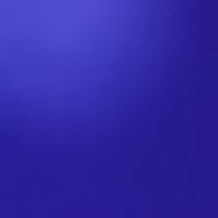
節省數小時的腦力激盪
停止篩選隨機清單。憑藉有針對性的篩選器和強大的 AI，寫
作靈感產生器可將研究時間縮短多達 80%，同時提高可用想
法的質量和多樣性。
從想法到大綱
超越靈感。在幾秒鐘內將任何靈感擴展為 3 幕節拍表、角色弧
線或場景開端。寫作靈感產生器可幫助您彌合靈感火花和結構
之間的差距。
保持一致和動力
遊戲化的模式（如定時衝刺和「危險模式」）可讓您持續寫
作。寫作靈感產生器將溫和的推動與可實現的目標相結合，因
此您可以輕鬆地建立日常練習。