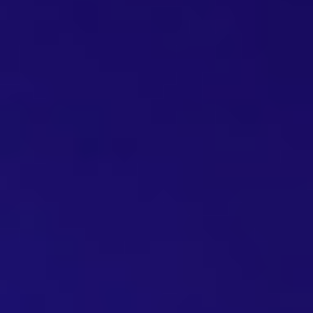
Home
Tools
寫作靈感產生器
寫作靈感產生器
激發靈感、粉碎寫作障礙的最佳免費方式——快速有效
隆重推出 story321.com 上的寫作靈感產生器：這是一款 AI 驅
動的創意引擎，可在幾秒鐘內提供新鮮、符合各種體裁的靈
感。選擇您的體裁，設定您的語氣，並立即解鎖為您的風格量
身定制的原創角色、情境和情節靈感。儲存喜愛的靈感，擴展
成大綱，並匯出到任何地方。免費試用——無需註冊。深受創
作者、教育工作者和專業人士的信賴，他們需要能夠真正引導
他們完成作品的靈感。