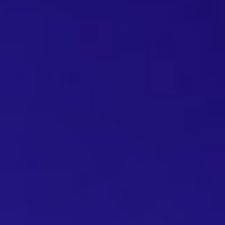
器不僅僅是靈感，還可以幫助您一鍵將這些靈感火花發展成場
景、情節和概要。它專為速度、創造力和控制而設計，因此您
可以在幾分鐘內從「我不知道該寫什麼」轉變為「我迫不及待
想寫這個」。
針對每種體裁和聲音量身定制的 AI 靈感
即時擴展為節拍、場景和大綱
儲存、收藏並匯出到您的寫作工具
創意寫作
將您從靈感火花轉變為故事的優勢