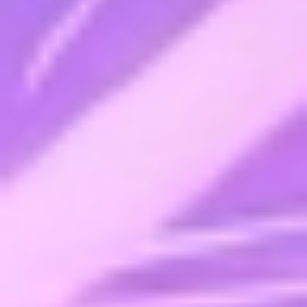
Pro 中包含哪些內容？
免費試用寫作靈感產生器——在 60 秒內
開始您的下一頁
開啟產生器，選擇體裁，並立即獲得靈感。無需註冊，無需信
用卡。立即產生、擴展和匯出。
Story321.com
Story321.com 是一個為作家和說書人設計的故事 AI，可以透
過 AI 的協助創作及分享他們的故事、書籍、劇本、Podcast、
影片等。
關注我們