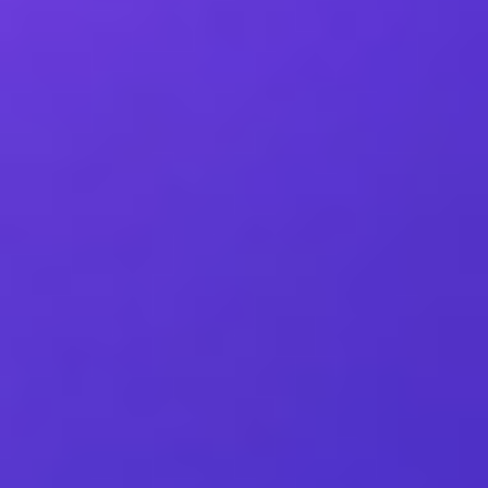
Podcast
Media