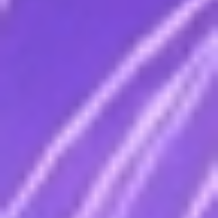
內容創作者和團隊
使用一致的主題規劃新聞通訊、腳本和社交系列。寫作靈感產
生器將品牌支柱轉變為創意角度，因此團隊可以更快地發布想
法——而不會產生創意疲勞。
關於寫作靈感產生器的常見問題解答
快速解答，幫助您今天開始寫作。
寫作靈感產生器真的是免費的嗎？
是的。您可以免費使用寫作靈感產生器，享受無限的產生、核
心體裁和基本自訂。升級到 Pro 以獲得進階子體裁、批次匯出
和優先 AI 模型。無需信用卡即可開始。