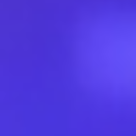
Video