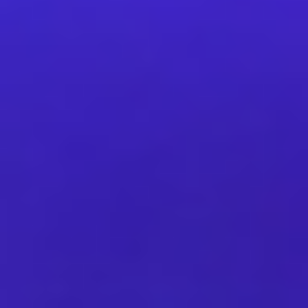
隱私權政策