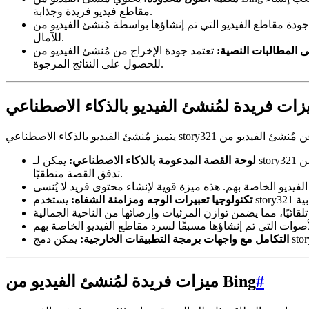
مقاطع فيديو فريدة وجذابة.
لتي تم إنشاؤها بواسطة مُنشئ الفيديو من Bing غير متسقة. في بعض الأحيان تكون النتائج جيدة بشكل مدهش، بينما في أحيان أخرى تكون مخيبة
للآمال.
ى المطالبات النصية:
تعتمد جودة الإخراج من مُنشئ الفيديو من Bing بشكل كبير على جودة المطالبة النصية. هذا يعني أن المستخدمين بحاجة إلى أن يكونوا ماهرين في كتابة مطالبات فعالة
للحصول على النتائج المرجوة.
لوحة القصة المدعومة بالذكاء الاصطناعي:
يمكن لـ story321 إنشاء لوحات قصة تلقائيًا بناءً على نص أو فكرة المستخدم. يساعد هذا المستخدمين على تصور الفيديو الخاص بهم قبل البدء في إنشائه ويضمن
تدفق القصة منطقيًا.
تكنولوجيا تعبيرات الوجه ومزامنة الشفاه:
التكامل مع واجهات برمجة التطبيقات الخارجية:
#
ميزات فريدة لمُنشئ الفيديو من Bing