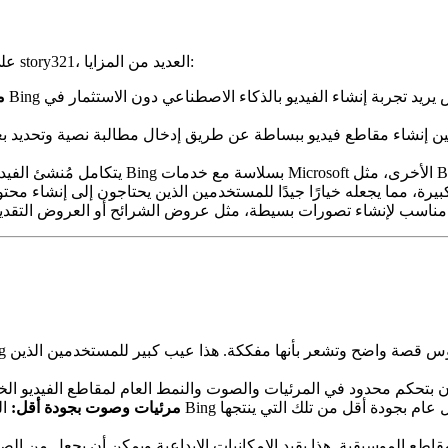
يقدم مُنشئ الفيديو من Bing، على الرغم من أنه ليس غنيًا بالميزات مثل story321، العديد من المزايا:
م
روض التقديمية المتحركة.
مرئيات وصوت بجودة أقل:
المرئ