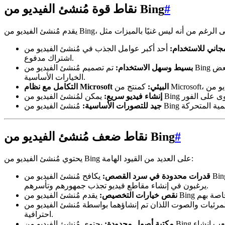
#
نقاط قوة مُنشئ الفيديو من Bing
جاني للاستخدام:
أحد أكبر عوامل الجذب في مُنشئ الفيديو من Bing هو أنه مجاني تمامًا للاستخدام. هذا يجعله خيارًا متاحًا لأي شخص يريد تجربة إنشاء الفيديو بالذكاء الاصطناعي دون الاستثمار في
اشتراك مدفوع.
بسيط وسهل الاستخدام:
تم تصميم مُنشئ الفيديو من Bing ليكون بسيطًا وسهل الاستخدام بشكل لا يصدق. يمكن للمستخدمين إنشاء مقاطع فيديو ببساطة عن طريق إدخال مطالبة نصية وتحديد بعض
الخيارات الأساسية.
التكامل مع نظام Microsoft البيئي:
إنشاء فيديو سريع:
جيد للتصورات الأساسية:
#
نقاط ضعف مُنشئ الفيديو من Bing
يحتوي مُنشئ الفيديو من Bing على العديد من القيود الهامة:
قدرات محدودة في سرد القصص:
يكافح مُنشئ الفيديو من Bing لإنشاء روايات مقنعة. غالبًا ما تفتقر مقاطع الفيديو التي ينشئها إلى قوس قصة واضح وتشعر بأنها مفككة. هذا عيب كبير للمستخدمين الذين
يرغبون في إنشاء مقاطع فيديو تجذب جمهورهم وتأسرهم.
نقص خيارات التخصيص:
يات والصوت اللذان تم إنشاؤهما بواسطة مُنشئ الفيديو من Bing هما بشكل عام بجودة أقل من تلك التي ينتجها story321. يمكن أن يجعل هذا مقاطع الفيديو تبدو وتبدو غير
احترافية.
مكتبة أصول محدودة:
يحتوي مُنشئ الفيديو من Bing على مكتبة محدودة من الأصول، مثل الشخصيات والخلفيات والمقاطع الموسيقية. هذا يقيد الإمكانيات الإبداعية ويمكن أن يجعل من الصعب إنشاء