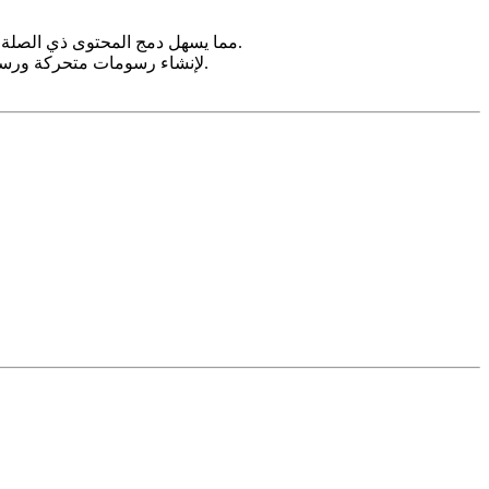
يمكن لمُنشئ الفيديو من Bing الوصول مباشرة إلى الصور والمعلومات من Bing Search، مما يسهل دمج المحتوى ذي الصلة في مقاطع الفيديو.
يمكن للمستخدمين الاستفادة من Microsoft Designer لإنشاء رسومات متحركة ورسوم متحركة جذابة بصريًا لمقاطع الفيديو الخاصة بهم.