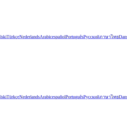
lski
Türkçe
Nederlands
Arabic
español
Português
Русский
ภาษาไทย
Dan
lski
Türkçe
Nederlands
Arabic
español
Português
Русский
ภาษาไทย
Dan