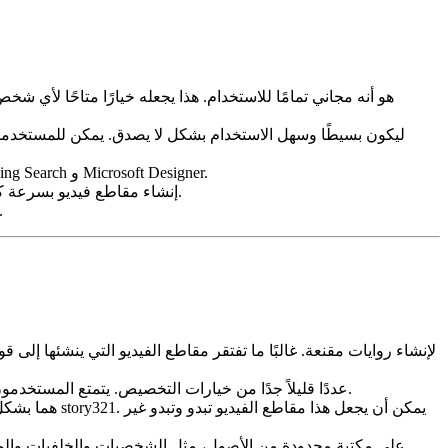
كمنتج من Microsoft، يتكامل مُنشئ الفيديو من Bing بسلاسة مع خدمات Microsoft الأخرى، مثل Bing Search و Microsoft Designer.
يمكن لمُنشئ الفيديو من Bing إنشاء مقاطع فيديو بسرعة كبيرة، مما يجعله خيارًا جيدًا للمستخدمين الذين يحتاجون إلى إنشاء محتوى على الفور.
مُنشئ الفيديو من Bing مناسب لإنشاء تصورات بسيطة، مثل عروض الشرائح أو الع
يقدم مُنشئ الفيديو من Bing عددًا قليلاً جدًا من خيارات التخصيص. يتمتع المستخدمون بتحكم محدود في المرئيات والصوت والنمط العام لمقاطع الفيديو الخاصة بهم.