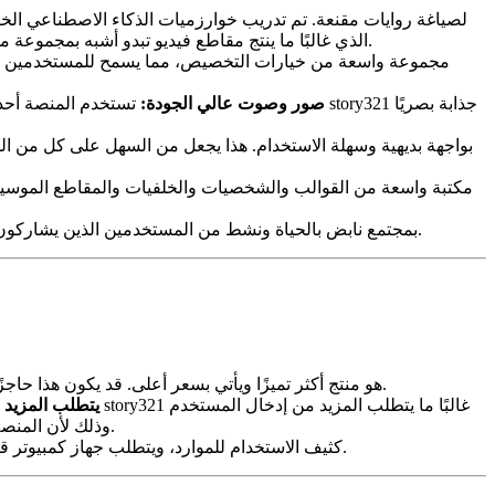
تفاعل الجمهور، ويقدم قوسًا قصصيًا مرضيًا. هذه ميزة كبيرة على مُنشئ الفيديو من Bing، الذي غالبًا ما ينتج مقاطع فيديو تبدو أشبه بمجموعة من الصور والنصوص أكثر من قصة متماسكة.
صور وصوت عالي الجودة:
تستخدم المنصة أحدث نم
يتمتع story321 بمجتمع نابض بالحياة ونشط من المستخدمين الذين يشاركون النصائح والحيل والتعليقات. يوفر هذا موردًا قيمًا للمستخدمين الذين يحتاجون إلى مساعدة أو إلهام.
بالمقارنة مع مُنشئ الفيديو من Bing، فإن story321 هو منتج أكثر تميزًا ويأتي بسعر أعلى. قد يكون هذا حاجزًا لبعض المستخدمين، وخاصة أولئك الذين لديهم ميزانية محدودة.
يتطلب المزيد 
والضبط الدقيق أكثر من مُنشئ الفيديو من Bing. وذلك لأن المنصة تقدم العديد من خيارات التخصيص، والتي يمكن أن تكون مربكة لبعض المستخدمين.
يمكن أن يكون إنشاء مقاطع فيديو عالية الجودة باستخدام story321 كثيف الاستخدام للموارد، ويتطلب جهاز كمبيوتر قوي واتصال إنترنت مستقر.