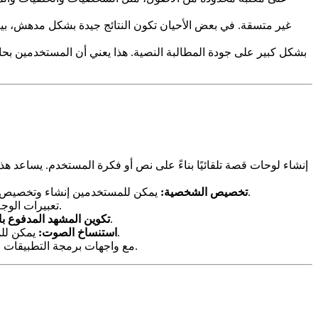
يمكن للمستخدمين إنشاء وتخصيص شخصياتهم الخاصة، مما يمنحهم تحكمًا كاملاً في شكل ومظهر مقاطع الفيديو الخاصة بهم. هذه ميزة قوية لإنشاء محتوى فريد لا يُنسى.
تخصيص الشخصية:
يستخدم story321 تعبيرات الوجه المتقدمة وتكنولوجيا مزامنة الشفاه لجعل شخصياته أكثر واقعية وجاذبية.
تستخدم المنصة الذكاء الاصطناعي لتكوين المشاهد تلقائيًا، مما يضمن توازن المرئيات وإرضائها من الناحية الجمالية.
تكوين المشهد المدفوع با
يمكن للمستخدمين استنساخ صوتهم الخاص أو استخدام مجموعة متنوعة من الأصوات التي تم إنشاؤها مسبقًا لسرد مقاطع الفيديو الخاصة بهم.
استنساخ الصوت:
يمكن دمج story321 مع واجهات برمجة التطبيقات الخارجية، مما يسمح للمستخدمين بتوصيله بأدوات وخدمات أخرى.