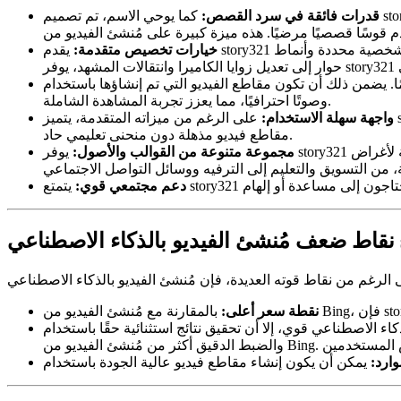
قدرات فائقة في سرد القصص:
كما يوحي الاسم، تم تصميم story321 لصياغة روايات مقنعة. تم تدريب خوارزميات الذكاء الاصطناعي الخاصة به خصيصًا لفهم وإنشاء محتوى يتدفق منطقيًا، ويحافظ على
خيارات تخصيص متقدمة:
يقدم story321 مجموعة واسعة من خيارات التخصيص، مما يسمح للمستخدمين بضبط كل جانب من جوانب الفيديو الخاص بهم بدقة. من اختيار سمات شخصية محددة وأنماط
تكون مقاطع الفيديو التي تم إنشاؤها باستخدام story321 جذابة بصريًا
وصوتًا احترافيًا، مما يعزز تجربة المشاهدة الشاملة.
واجهة سهلة الاستخدام:
على الرغم من ميزاته المتقدمة، يتميز story321 بواجهة بديهية وسهلة الاستخدام. هذا يجعل من السهل على كل من المبتدئين ومنشئي الفيديو ذوي الخبرة التنقل في المنصة وإنشاء
مقاطع فيديو مذهلة دون منحنى تعليمي حاد.
مجموعة متنوعة من القوالب والأصول:
يوفر story321 مكتبة واسعة من القوالب والشخصيات والخلفيات والمقاطع الموسيقية المصممة مسبقًا. يتيح ذلك للمستخدمين إنشاء مقاطع فيديو بسرعة لأغراض
دعم مجتمعي قوي:
sto
نقطة سعر أعلى:
وي، إلا أن تحقيق نتائج استثنائية حقًا باستخدام story321 غالبًا ما يتطلب المزيد من إدخال المستخدم
ارد: