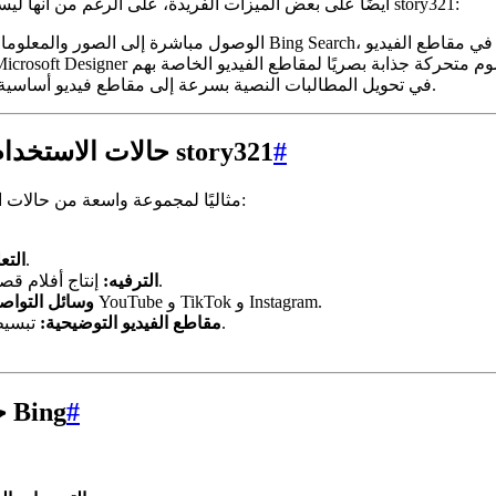
يحتوي مُنشئ الفيديو من Bing أيضًا على بعض الميزات الفريدة، على الرغم من أنها ليست واسعة النطاق مثل تلك التي يقدمها story321:
يتفوق مُنشئ الفيديو من Bing في تحويل المطالبات النصية بسرعة إلى مقاطع فيديو أساسية.
#
حالات الاستخدام النموذجية لمُنشئ الفيديو بالذكاء الاصطناعي story321
يعد مُنشئ الفيديو بالذكاء الاصطناعي story321 مثاليًا لمجموعة واسعة من حالات الاستخدام، بما في ذلك:
تطوير مواد تعليمية تفاعلية ومقاطع فيديو تدريبية.
التع
إنتاج أفلام قصيرة متحركة ومقاطع فيديو موسيقية وأشكال أخرى من الترفيه.
الترفيه:
إنشاء مقاطع فيديو قابلة للمشاركة لمنصات مثل YouTube و TikTok و Instagram.
وسائل التواص
تبسيط الموضوعات المعقدة بمقاطع فيديو توضيحية واضحة وموجزة.
مقاطع الفيديو التوضيحية:
#
حالات الاستخدام النموذجية لمُنشئ الفيديو من Bing