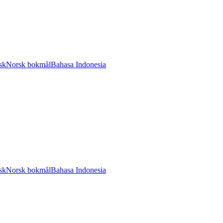
sk
Norsk bokmål
Bahasa Indonesia
sk
Norsk bokmål
Bahasa Indonesia