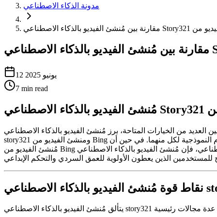
مدونة الذكاء الاصطناعي
12 يونيو 2025
7
min read
ن العديد من الخيارات المتاحة، برز مُنشئ الفيديو بالذكاء الاصطناعي
story321 ومنشئ الفيديو من Bing كمنافسين بارزين. تقدم هذه المقالة مقارنة مفصلة بين هاتين المنصتين، مع فحص نقاط القوة والضعف والميزات الفريدة وحالات الاستخدام النموذجية لكل منهما. في حين أن
مُنشئ الفيديو من Bing يوفر نقطة دخول قوية إلى إنشاء الفيديو بالذكاء الاصطناعي، فإن مُنشئ الفيديو بالذكاء الاصطناعي story321 يميز نفسه من خلال قدراته الفائقة في سرد القصص ومجموعة الميزات
طناعي story321