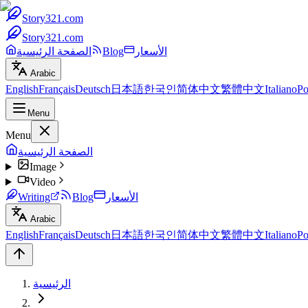
Story321.com
Story321.com
الأسعار
Blog
الصفحة الرئيسية
Arabic
English
Français
Deutsch
日本語
한국인
简体中文
繁體中文
Italiano
Po
Menu
Menu
الصفحة الرئيسية
Image
Video
الأسعار
Blog
Writing
Arabic
English
Français
Deutsch
日本語
한국인
简体中文
繁體中文
Italiano
Po
الرئيسية