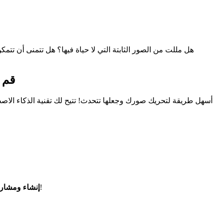
هل مللت من الصور الثابتة التي لا حياة فيها؟ هل تتمنى أن تت
قم 
انقر فوق "إنشاء"، وسيقوم الذكاء الاصطناعي الخاص بنا بإنشاء فيديو صورتك الناطقة على الفور. قم بتنزيله وشاركه في أي مكان!
إنشاء ومشار