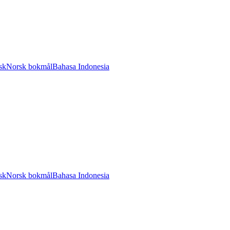
sk
Norsk bokmål
Bahasa Indonesia
sk
Norsk bokmål
Bahasa Indonesia