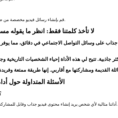
قم بإنشاء رسائل فيديو مخصصة من صور رمزية للذكاء الاصطناعي للإجابة على أسئلة العملاء وتقديم الدعم.
لا تأخذ كلمتنا فقط: انظر ما يقوله م
ثر جاذبية. تتيح لي هذه الأداة إحياء الشخصيات التاريخية
لة القديمة ومشاركتها مع أقاربي. إنها طريقة ممتعة وفريدة 
الأسئلة المتداولة حول أدا
لمن أداة الصور الناطقة بالذ
أداتنا مثالية لأي شخص يريد إنشاء محتوى فيديو جذاب وقابل للمشاركة، بما في ذلك المسوقون والمعلمون ومنشئو المحتوى ومؤرخو العائلة.