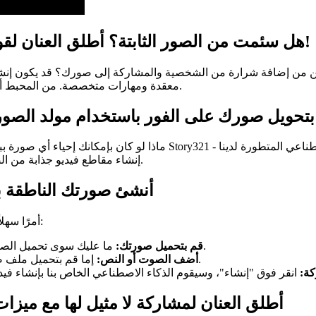
هل سئمت من الصور الثابتة؟ أطلق العنان لقوة تكنولوجيا الصور الناطقة بالذكاء الاصطناعي!
مكن من إضافة شرارة من الشخصية والمشاركة إلى صورك؟ قد يكون إنشاء 
معقدة ومهارات متخصصة. من المحبط أن ترى صورك مجرد جالسة هناك، تفشل في جذب الانتباه وسرد قصة.
بتحويل صورك على الفور باستخدام مولد الصور ا
ماذا لو كان بإمكانك إحياء أي صورة ببضع نقرات فقط؟ نقدم لك أداة الصو
إنشاء مقاطع فيديو جذابة من الصور الثابتة، وإضافة بُعد جديد إلى المحتوى الخاص بك وجذب جمهورك.
أنشئ صورتك الناطقة بالذكاء ال
يعد إنشاء صورة ناطقة بالذكاء الاصطناعي باستخدام Story321 أمرًا سهلاً للغاية:
ما عليك سوى تحميل الصورة التي تريد تحريكها. نحن ندعم جميع تنسيقات الصور الشائعة.
قم بتحميل صورتك:
إما قم بتحميل ملف صوتي لمزامنة الشفاه أو اكتب النص الذي تريد أن تقوله صورتك.
أضف الصوت أو النص:
كة:
أطلق العنان لمشاركة لا مثيل لها مع ميزات