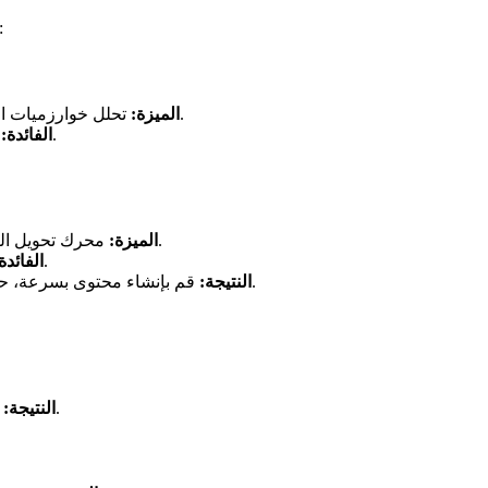
إلي
تحلل خوارزميات الذكاء الاصطناعي المتقدمة الصوت وتخلق حركات شفاه واقعية.
الميزة:
ستبدو صورتك الناطقة طبيعية وجذابة، كما لو كانت تتحدث حقًا.
الفائدة:
محرك تحويل النص إلى كلام مدمج مع مجموعة متنوعة من الأصوات واللهجات.
الميزة:
قم بإنشاء صور ناطقة بسهولة دون تسجيل الصوت الخاص بك.
الفائدة
قم بإنشاء محتوى بسرعة، حتى إذا لم يكن لديك حق الوصول إلى ميكروفون أو ممثل صوتي.
النتيجة:
قم بإنشاء محتوى أكثر تأثيرًا وشخصيًا يتردد صداه لدى جمهورك.
النتيجة: