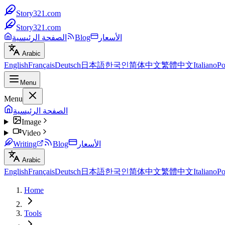
Story321.com
Story321.com
الأسعار
Blog
الصفحة الرئيسية
Arabic
English
Français
Deutsch
日本語
한국인
简体中文
繁體中文
Italiano
Po
Menu
Menu
الصفحة الرئيسية
Image
Video
الأسعار
Blog
Writing
Arabic
English
Français
Deutsch
日本語
한국인
简体中文
繁體中文
Italiano
Po
Home
Tools