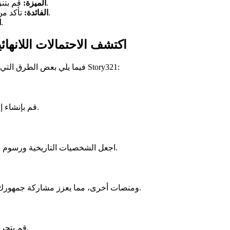
قم بتنزيل صورتك الناطقة بالذكاء الاصطناعي بدقة وتنسيقات مختلفة.
الميزة:
تأكد من أن مقاطع الفيديو الخاصة بك تبدو رائعة على أي نظام أساسي.
الفائدة:
شارك إبداعاتك بثقة، مع العلم أنها ستحافظ على جودتها.
ا
اكتشف الاحتمالات اللانهائ
فيما يلي بعض الطرق التي يمكنك من خلالها استخدام أداة الصور الناطقة بالذكاء الاصطناعي من Story321:
قم بإنشاء إعلانات جذابة ومحتوى وسائط اجتماعية يجذب الانتباه ويدفع التحويلات.
اجعل الشخصيات التاريخية ورسوم الكتب المدرسية تنبض بالحياة، مما يجعل التعلم أكثر تفاعلية ولا يُنسى.
قم بإنتاج مقاطع فيديو فريدة وقابلة للمشاركة لـ YouTube و TikTok ومنصات أخرى، مما يعزز مشاركة جمهورك.
قم بتحريك صور العائلة القديمة والحفاظ على الذكريات بطريقة ممتعة وجذابة.