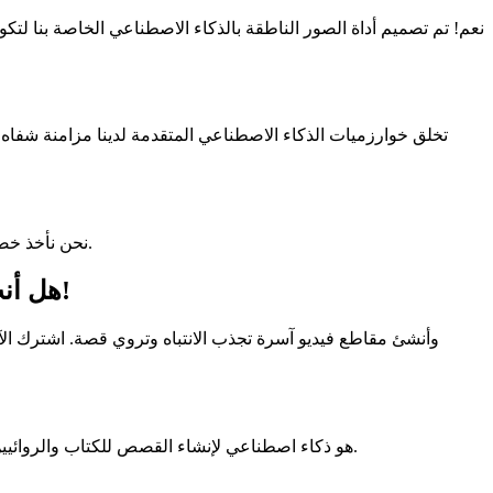
نعم! تم تصميم أداة الصور الناطقة بالذكاء الاصطناعي الخاصة بنا لت
تخلق خوارزميات الذكاء الاصطناعي المتقدمة لدينا مزامنة شفاه 
نحن نأخذ خصوصيتك على محمل الجد. يتم تخزين ومعالجة جميع الصور وملفات الصوت التي تم تحميلها بشكل آمن، ولا نشارك بياناتك أبدًا مع أطراف ثالثة.
هل أنت مستعد لجعل صورك تنبض بالحياة؟ ابدأ في إنشاء صورتك الناطقة بالذكاء الاصطناعي اليوم!
Story321.com هو ذكاء اصطناعي لإنشاء القصص للكتاب والروائيين لإنشاء ومشاركة قصصهم وكتبهم ونصوصهم وبودكاستاتهم ومقاطع الفيديو الخاصة بهم والمزيد بمساعدة الذكاء الاصطناعي.