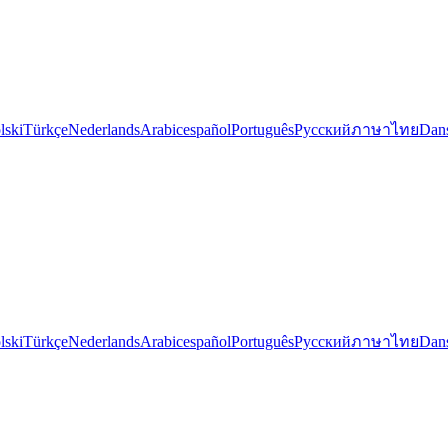
lski
Türkçe
Nederlands
Arabic
español
Português
Русский
ภาษาไทย
Dan
lski
Türkçe
Nederlands
Arabic
español
Português
Русский
ภาษาไทย
Dan