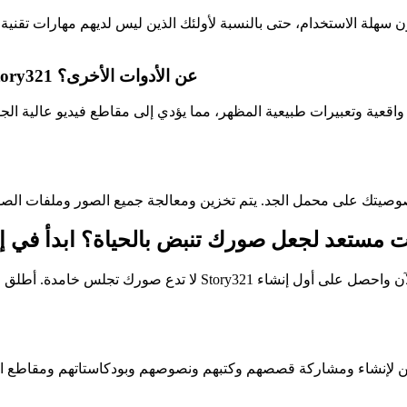
كون سهلة الاستخدام، حتى بالنسبة لأولئك الذين ليس لديهم مهارات تقن
ما الذي يميز أداة الصور الناطقة بالذكاء الاصطناعي من Story321 عن الأدوات الأخرى؟
واقعية وتعبيرات طبيعية المظهر، مما يؤدي إلى مقاطع فيديو عالية ال
لا تدع صورك تجلس خامدة. أطلق العنان لإمكاناتهم باستخدام أداة 