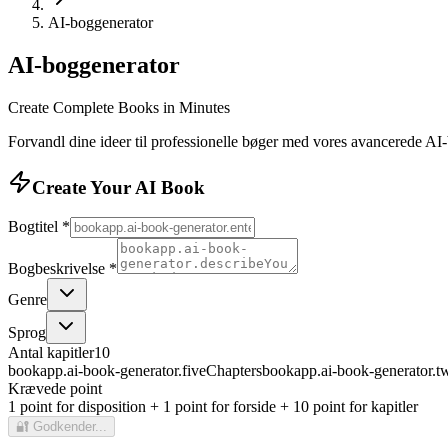
AI-boggenerator
AI-boggenerator
Create Complete Books in Minutes
Forvandl dine ideer til professionelle bøger med vores avancerede AI
Create Your AI Book
Bogtitel
*
Bogbeskrivelse
*
Genre
Sprog
Antal kapitler
10
bookapp.ai-book-generator.fiveChapters
bookapp.ai-book-generator.t
Krævede point
1 point for disposition + 1 point for forside + 10 point for kapitler
🔐
Godkender...