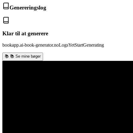
Genereringslog
Klar til at generere
bookapp.ai-book-generator.noLogsYetStartGenerating
📚
📚 Se mine bøger