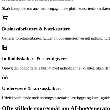
Skab komplette romaner med engagerende plots, konsistente karakterer 
Businessforfattere & iværksættere
Generer forretningsbøger, guider og uddannelsesmæssigt indhold hurti
Indholdsskabere & selvudgivere
Opbyg din bogportefølje hurtigt med indhold af høj kvalitet. Skab flere 
Undervisere & kursusskabere
Udvikl omfattende undervisningsmaterialer, lærebøger og kursusguider
Ofte stillede spørgsmål om AI-boggenerat