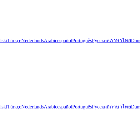
lski
Türkçe
Nederlands
Arabic
español
Português
Русский
ภาษาไทย
Dan
lski
Türkçe
Nederlands
Arabic
español
Português
Русский
ภาษาไทย
Dan