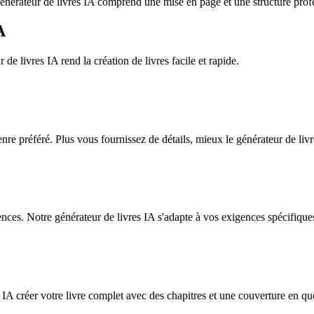
générateur de livres IA comprend une mise en page et une structure prof
A
e livres IA rend la création de livres facile et rapide.
genre préféré. Plus vous fournissez de détails, mieux le générateur de livr
rences. Notre générateur de livres IA s'adapte à vos exigences spécifique
s IA créer votre livre complet avec des chapitres et une couverture en q