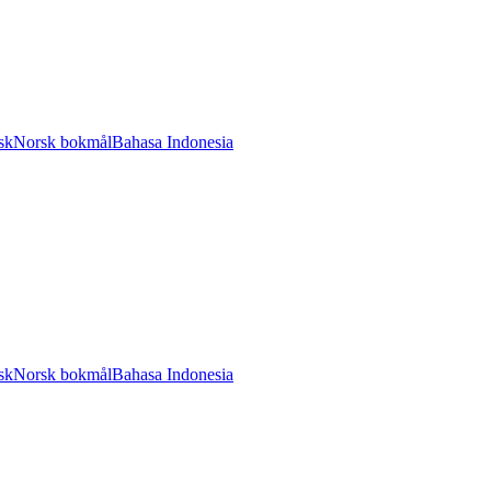
sk
Norsk bokmål
Bahasa Indonesia
sk
Norsk bokmål
Bahasa Indonesia