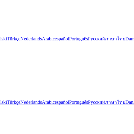
lski
Türkçe
Nederlands
Arabic
español
Português
Русский
ภาษาไทย
Dan
lski
Türkçe
Nederlands
Arabic
español
Português
Русский
ภาษาไทย
Dan