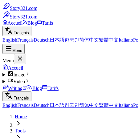
Story321.com
Story321.com
Accueil
Blog
Tarifs
Français
English
Français
Deutsch
日本語
한국인
简体中文
繁體中文
Italiano
Po
Menu
Menu
Accueil
Image
Video
Writing
Blog
Tarifs
Français
English
Français
Deutsch
日本語
한국인
简体中文
繁體中文
Italiano
Po
Home
Tools