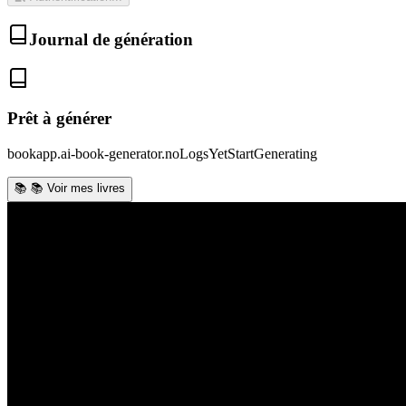
Journal de génération
Prêt à générer
bookapp.ai-book-generator.noLogsYetStartGenerating
📚
📚 Voir mes livres