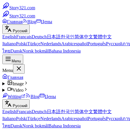
Story321.com
Story321.com
Главная
Blog
Цены
Русский
English
Français
Deutsch
日本語
한국인
简体中文
繁體中文
Italiano
Polski
Türkçe
Nederlands
Arabic
español
Português
Русский
ภา
ไทย
Dansk
Norsk bokmål
Bahasa Indonesia
Menu
Menu
Главная
Image
Video
Writing
Blog
Цены
Русский
English
Français
Deutsch
日本語
한국인
简体中文
繁體中文
Italiano
Polski
Türkçe
Nederlands
Arabic
español
Português
Русский
ภา
ไทย
Dansk
Norsk bokmål
Bahasa Indonesia