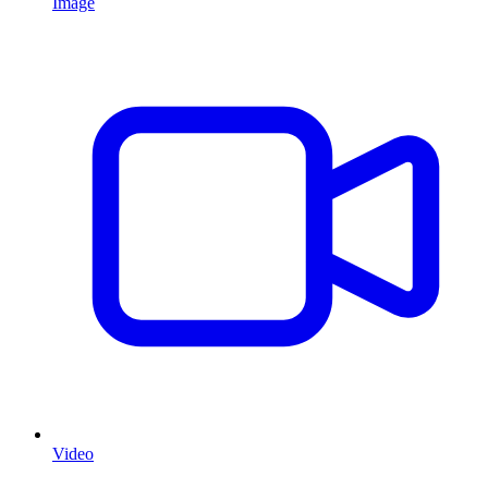
Image
Video