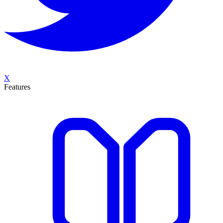
X
Features