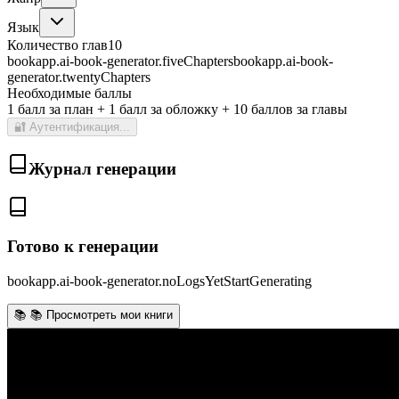
Язык
Количество глав
10
bookapp.ai-book-generator.fiveChapters
bookapp.ai-book-
generator.twentyChapters
Необходимые баллы
1 балл за план + 1 балл за обложку + 10 баллов за главы
🔐
Аутентификация...
Журнал генерации
Готово к генерации
bookapp.ai-book-generator.noLogsYetStartGenerating
📚
📚 Просмотреть мои книги