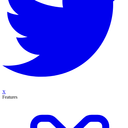
X
Features