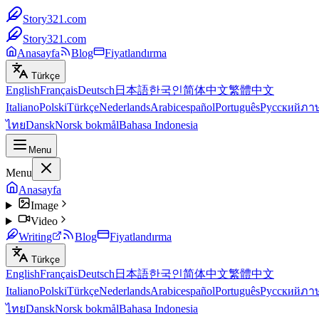
Story321.com
Story321.com
Anasayfa
Blog
Fiyatlandırma
Türkçe
English
Français
Deutsch
日本語
한국인
简体中文
繁體中文
Italiano
Polski
Türkçe
Nederlands
Arabic
español
Português
Русский
ภา
ไทย
Dansk
Norsk bokmål
Bahasa Indonesia
Menu
Menu
Anasayfa
Image
Video
Writing
Blog
Fiyatlandırma
Türkçe
English
Français
Deutsch
日本語
한국인
简体中文
繁體中文
Italiano
Polski
Türkçe
Nederlands
Arabic
español
Português
Русский
ภา
ไทย
Dansk
Norsk bokmål
Bahasa Indonesia