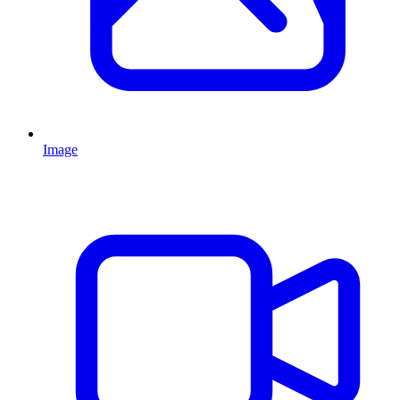
Image