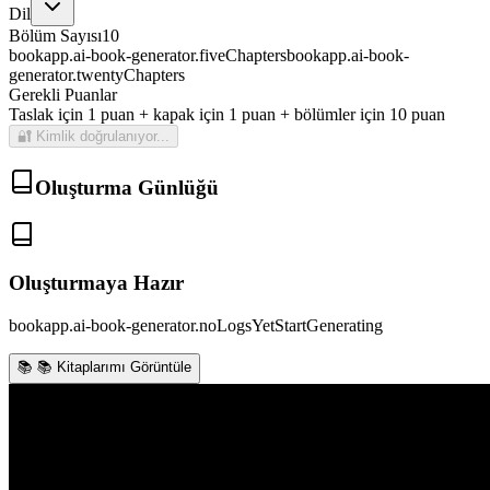
Dil
Bölüm Sayısı
10
bookapp.ai-book-generator.fiveChapters
bookapp.ai-book-
generator.twentyChapters
Gerekli Puanlar
Taslak için 1 puan + kapak için 1 puan + bölümler için 10 puan
🔐
Kimlik doğrulanıyor...
Oluşturma Günlüğü
Oluşturmaya Hazır
bookapp.ai-book-generator.noLogsYetStartGenerating
📚
📚 Kitaplarımı Görüntüle