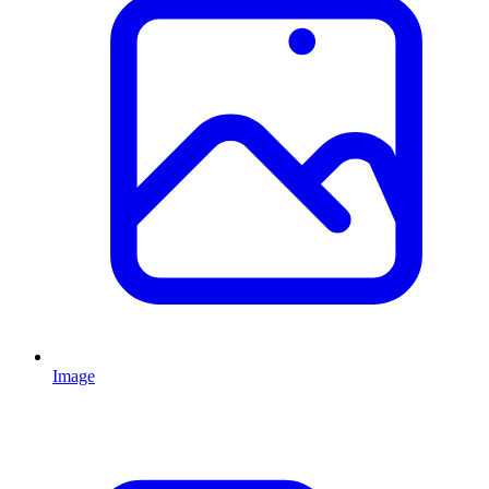
Image