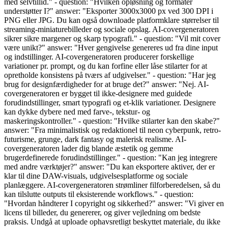
med selvtillid." - question: "Hvilken opløsning og formater
understøtter I?" answer: "Eksporter 3000x3000 px ved 300 DPI i
PNG eller JPG. Du kan også downloade platformklare størrelser til
streaming-miniaturebilleder og sociale opslag. AI-covergeneratoren
sikrer sikre margener og skarp typografi." - question: "Vil mit cover
være unikt?" answer: "Hver gengivelse genereres ud fra dine input
og indstillinger. AI-covergeneratoren producerer forskellige
variationer pr. prompt, og du kan forfine eller låse stilarter for at
opretholde konsistens på tværs af udgivelser." - question: "Har jeg
brug for designfærdigheder for at bruge det?" answer: "Nej. AI-
covergeneratoren er bygget til ikke-designere med guidede
forudindstillinger, smart typografi og et-klik variationer. Designere
kan dykke dybere ned med farve-, tekstur- og
maskeringskontroller." - question: "Hvilke stilarter kan den skabe?"
answer: "Fra minimalistisk og redaktionel til neon cyberpunk, retro-
futurisme, grunge, dark fantasy og malerisk realisme. AI-
covergeneratoren lader dig blande æstetik og gemme
brugerdefinerede forudindstillinger." - question: "Kan jeg integrere
med andre værktøjer?" answer: "Du kan eksportere aktiver, der er
klar til dine DAW-visuals, udgivelsesplatforme og sociale
planlæggere. AI-covergeneratoren strømliner filforberedelsen, så du
kan tilslutte outputs til eksisterende workflows." - question:
"Hvordan håndterer I copyright og sikkerhed?" answer: "Vi giver en
licens til billeder, du genererer, og giver vejledning om bedste
praksis. Undgå at uploade ophavsretligt beskyttet materiale, du ikke