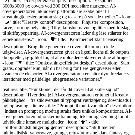
"📐" title: "Pixel-perfekte outputs" description: "Eksporter
3000x3000 px covers ved 300 DPI med sikre margener. AI-
covergeneratoren inkluderer platformklare skabeloner til
streamingtjenester, printomslag og teasere på sociale medier." - icon:
"🧩" title: "Kreativ kontrol" description: "Finjuster komposition,
farve, korn og belysning. Tilføj kunstnernavne og titler med forslag
til skrifttypeparring. AI-covergeneratoren lader dig låse stilarter for
seriekonsistens." - icon: "🛡️" title: "Kommerciel-klar licensering"
description: "Brug dine genererede covers til kommercielle
udgivelser. AI-covergeneratoren giver en ligetil licens til de outputs,
du opretter; sørg blot for, at alle uploadede aktiver er dine at bruge."
- icon: "💸" title: "Omkostningseffektivt design" description: "Start
gratis, opgrader kun, når du har brug for flere gengivelser eller
avancerede eksporter. AI-covergeneratoren erstatter dyre freelance-
iterationer med pålidelige, ubegrænsede variationer."
features: title: "Funktioner, der får dit cover til at skille sig ud"
description: "Hver detalje i AI-covergeneratoren er tunet til kreativ
pålidelighed – fra stildiversitet til typografiværktøjer og downloads i
høj opløsning." items: - title: "Prompt til multi-variation" description:
"Indtast en prompt og modtag straks flere unikke kompositioner. AI-
covergeneratoren udforsker indramning, tekstur og stemning for at
udvide dine kreative muligheder." icon: "🧠" - title:
"Stilforudindstillinger og genrer" description: "Skift mellem
minimalistisk, vaporwave, grunge, retro-futurisme, dark fantasy og