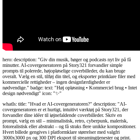
hero: description: "Giv din musik, bøger og podcasts nyt liv på få
minutter. AI-covergeneratoren på Story321 forvandler simple
prompts til polerede, højopløselige coverbilleder, du kan bruge
overalt. Vælg en stil, tilføj din titel, og eksporter printklare filer med
kommercielle rettigheder – ingen designfærdigheder er
nødvendige." badge: text: "Høj opløsning • Kommerciel brug • Intet
design nødvendigt" icon: "✨"
whatIs: title: "Hvad er AI-covergeneratoren?" description: "AI-
covergeneratoren er et hurtigt, intuitivt værktøj på Story321, der
forvandler dine idéer til iøjnefaldende coverbilleder. Skriv en
prompt, vælg en stil – minimalistisk, retro, cyberpunk, malerisk,
fotorealistisk eller abstrakt – og få straks flere unikke kompositioner.
Hvert billede gengives i platformklare størrelser med valgfri
3000x3000 px og 300 DPI eksport til streamingtjenester og print.