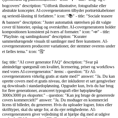
bogcovers" description: "Udforsk illustrative, fotografiske eller
abstrakte koncepter. AI-covergeneratoren tilbyder portrætskabeloner
og seriestil-låsning til forfattere." icon: "📚" - title: "Sociale teasere
& bannere" description: "Juster automatisk størrelsen på dit valgte
cover til historier, opslag og overskrifter. AI-covergeneratoren holder
kompositionen konsistent på tværs af formater." icon: "📣" - title:
"Playliste- og samlingskunst" description: "Kurater
sammenhængende visuals til samlinger med flere kunstnere. AI-
covergeneratoren producerer variationer, der stemmer overens under
et fælles tema." icon: "🗒️"
faq: title: "AI cover generator FAQ" description: "Svar på
almindelige spørgsmål om kvalitet, licensering, priser og workflows
med vores AI-covergenerator." items: - question: "Er AI-
covergeneratoren virkelig gratis at starte med?" answer: "Ja. Du kan
oprette covers med et gratis niveau, der inkluderer et sæt gengivelser
og downloads i standardopløsning. Opgrader kun, hvis du har brug
for flere generationer, avanceret typografi eller højopløselige
3000x3000 px eksporter." - question: "Kan jeg bruge de genererede
covers kommercielt?" answer: "Ja. Du modtager en kommerciel
licens til billeder, du genererer. Hvis du uploader logoer, fotos eller
skrifttyper, skal du sørge for, at du ejer rettighederne. AI-
covergeneratoren giver vejledning til at hjælpe dig med at udgive