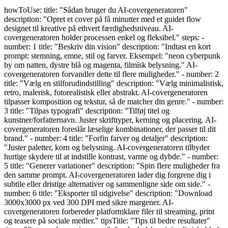
howToUse: title: "Sådan bruger du AI-covergeneratoren"
description: "Opret et cover på få minutter med et guidet flow
designet til kreative på ethvert færdighedsniveau. AI-
covergeneratoren holder processen enkel og fleksibel." steps: -
number: 1 title: "Beskriv din vision" description: "Indtast en kort
prompt: stemning, emne, stil og farver. Eksempel: "neon cyberpunk
by om natten, dystre blå og magenta, filmisk belysning." AI-
covergeneratoren forvandler dette til flere muligheder." - number: 2
title: "Vælg en stilforudindstilling" description: "Vælg minimalistisk,
retro, malerisk, fotorealistisk eller abstrakt. AI-covergeneratoren
tilpasser komposition og tekstur, så de matcher din genre." - number:
3 title: "Tilpas typografi" description: "Tilføj titel og
kunstner/forfatternavn. Juster skrifttyper, kerning og placering. AI-
covergeneratoren foreslår læselige kombinationer, der passer til dit
brand." - number: 4 title: "Forfin farver og detaljer" description:
"Juster paletter, korn og belysning. AI-covergeneratoren tilbyder
hurtige skydere til at indstille kontrast, varme og dybde." - number:
5 title: "Generer variationer" description: "Spin flere muligheder fra
den samme prompt. AI-covergeneratoren lader dig forgrene dig i
subtile eller dristige alternativer og sammenligne side om side." -
number: 6 title: "Eksporter til udgivelse" description: "Download
3000x3000 px ved 300 DPI med sikre margener. AI-
covergeneratoren forbereder platformklare filer til streaming, print
og teasere på sociale medier." tipsTitle: "Tips til bedre resultater"