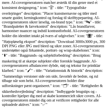
mere. AI-covergeneratoren matcher æstetik til din genre med et
konsistent designsprog." icon: "🎚️" - title: "Typografiske
overlejringer" description: "Placer kunstnernavne og titler med
smarte guider, kerningkontrol og forslag til skrifttypeparring. AI-
covergeneratoren sikrer læselig, on-brand type." icon: "🔤" - title:
"Brandpaletter & farvekontrol" description: "Lås brandfarver,
harmoniser nuancer og indstil kontrastforhold. AI-covergeneratoren
holder din identitet intakt på tværs af udgivelser." icon: "🎛️" - title:
"Højopløselig eksport" description: "Download 3000x3000 px, 300
DPI PNG eller JPG med bleed og sikre zoner. AI-covergeneratoren
understøtter også firkantede, portræt- og wrap-skabeloner." icon:
"⬇️" - title: "Baggrunds- og subjektforbedring" description: "Brug
maskering til at skærpe subjekter eller forenkle baggrunde. AI-
covergeneratoren afbalancerer dybde, støj og tekstur for printklar
klarhed." icon: "🖌️" - title: "Variationsstak & historik" description:
"Sammenlign versioner side om side, favoritér de bedste, og rul
tilbage når som helst. AI-covergeneratoren holder dine
udforskninger pænt organiseret." icon: "🗂️" - title: "Rettigheder &
sikkerhedsvejledning" description: "Indbyggede brugstips og -
kontroller hjælper dig med at skabe kommercielt sikre covers. AI-
covergeneratoren minder dig om at verificere rettigheder for alle
uploadede aktiver." icon: "✅"