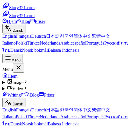
Story321.com
Story321.com
Hjem
Blog
Priser
Dansk
English
Français
Deutsch
日本語
한국인
简体中文
繁體中文
Italiano
Polski
Türkçe
Nederlands
Arabic
español
Português
Русский
ภา
ไทย
Dansk
Norsk bokmål
Bahasa Indonesia
Menu
Menu
Hjem
Image
Video
Writing
Blog
Priser
Dansk
English
Français
Deutsch
日本語
한국인
简体中文
繁體中文
Italiano
Polski
Türkçe
Nederlands
Arabic
español
Português
Русский
ภา
ไทย
Dansk
Norsk bokmål
Bahasa Indonesia