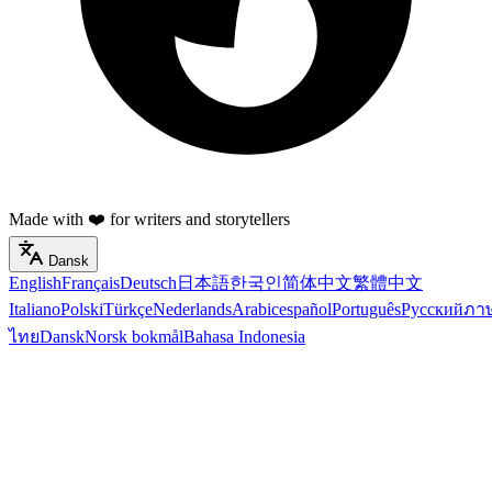
Made with ❤️ for writers and storytellers
Dansk
English
Français
Deutsch
日本語
한국인
简体中文
繁體中文
Italiano
Polski
Türkçe
Nederlands
Arabic
español
Português
Русский
ภา
ไทย
Dansk
Norsk bokmål
Bahasa Indonesia