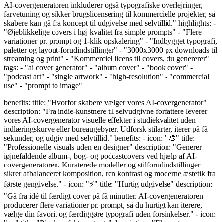
AI-covergeneratoren inkluderer også typografiske overlejringer,
farvetuning og sikker brugslicensering til kommercielle projekter, så
skabere kan gå fra koncept til udgivelse med selvtillid." highlights: -
"Øjeblikkelige covers i høj kvalitet fra simple prompts" - "Flere
variationer pr. prompt og 1-klik opskalering" - "Indbygget typografi,
paletter og layout-forudindstillinger" - "3000x3000 px downloads til
streaming og print" - "Kommerciel licens til covers, du genererer"
tags: - "ai cover generator" - "album cover" - "book cover" -
"podcast art" - "single artwork" - "high‑resolution" - "commercial
use" - "prompt to image"
benefits: title: "Hvorfor skabere vælger vores AI-covergenerator"
description: "Fra indie-kunstnere til selvudgivne forfattere leverer
vores AI-covergenerator visuelle effekter i studiekvalitet uden
indlæringskurve eller bureaugebyrer. Udforsk stilarter, iterer på få
sekunder, og udgiv med selvtillid." benefits: - icon: "🎨" title:
"Professionelle visuals uden en designer" description: "Generer
iøjnefaldende album-, bog- og podcastcovers ved hjælp af AI-
covergeneratoren. Kuraterede modeller og stilforudindstillinger
sikrer afbalanceret komposition, ren kontrast og moderne æstetik fra
første gengivelse." - icon: "⚡" title: "Hurtig udgivelse" description:
"Gå fra idé til færdigt cover på få minutter. AI-covergeneratoren
producerer flere variationer pr. prompt, så du hurtigt kan iterere,
vælge din favorit og færdiggøre typografi uden forsinkelser." - icon: