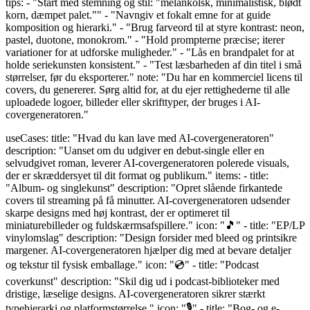
tips: - "Start med stemning og stil: "melankolsk, minimalistisk, blødt
korn, dæmpet palet."" - "Navngiv et fokalt emne for at guide
komposition og hierarki." - "Brug farveord til at styre kontrast: neon,
pastel, duotone, monokrom." - "Hold prompterne præcise; iterer
variationer for at udforske muligheder." - "Lås en brandpalet for at
holde seriekunsten konsistent." - "Test læsbarheden af din titel i små
størrelser, før du eksporterer." note: "Du har en kommerciel licens til
covers, du genererer. Sørg altid for, at du ejer rettighederne til alle
uploadede logoer, billeder eller skrifttyper, der bruges i AI-
covergeneratoren."
useCases: title: "Hvad du kan lave med AI-covergeneratoren"
description: "Uanset om du udgiver en debut-single eller en
selvudgivet roman, leverer AI-covergeneratoren polerede visuals,
der er skræddersyet til dit format og publikum." items: - title:
"Album- og singlekunst" description: "Opret slående firkantede
covers til streaming på få minutter. AI-covergeneratoren udsender
skarpe designs med høj kontrast, der er optimeret til
miniaturebilleder og fuldskærmsafspillere." icon: "🎵" - title: "EP/LP
vinylomslag" description: "Design forsider med bleed og printsikre
margener. AI-covergeneratoren hjælper dig med at bevare detaljer
og tekstur til fysisk emballage." icon: "💿" - title: "Podcast
coverkunst" description: "Skil dig ud i podcast-biblioteker med
dristige, læselige designs. AI-covergeneratoren sikrer stærkt
typehierarki og platformstørrelse." icon: "🎙️" - title: "Bog- og e-