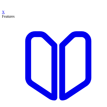
X
Features