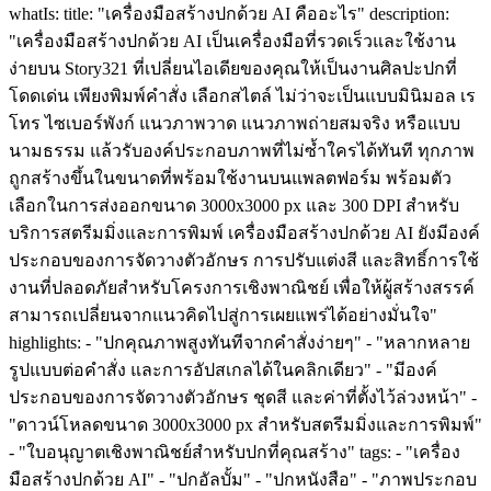
whatIs: title: "เครื่องมือสร้างปกด้วย AI คืออะไร" description:
"เครื่องมือสร้างปกด้วย AI เป็นเครื่องมือที่รวดเร็วและใช้งาน
ง่ายบน Story321 ที่เปลี่ยนไอเดียของคุณให้เป็นงานศิลปะปกที่
โดดเด่น เพียงพิมพ์คำสั่ง เลือกสไตล์ ไม่ว่าจะเป็นแบบมินิมอล เร
โทร ไซเบอร์พังก์ แนวภาพวาด แนวภาพถ่ายสมจริง หรือแบบ
นามธรรม แล้วรับองค์ประกอบภาพที่ไม่ซ้ำใครได้ทันที ทุกภาพ
ถูกสร้างขึ้นในขนาดที่พร้อมใช้งานบนแพลตฟอร์ม พร้อมตัว
เลือกในการส่งออกขนาด 3000x3000 px และ 300 DPI สำหรับ
บริการสตรีมมิ่งและการพิมพ์ เครื่องมือสร้างปกด้วย AI ยังมีองค์
ประกอบของการจัดวางตัวอักษร การปรับแต่งสี และสิทธิ์การใช้
งานที่ปลอดภัยสำหรับโครงการเชิงพาณิชย์ เพื่อให้ผู้สร้างสรรค์
สามารถเปลี่ยนจากแนวคิดไปสู่การเผยแพร่ได้อย่างมั่นใจ"
highlights: - "ปกคุณภาพสูงทันทีจากคำสั่งง่ายๆ" - "หลากหลาย
รูปแบบต่อคำสั่ง และการอัปสเกลได้ในคลิกเดียว" - "มีองค์
ประกอบของการจัดวางตัวอักษร ชุดสี และค่าที่ตั้งไว้ล่วงหน้า" -
"ดาวน์โหลดขนาด 3000x3000 px สำหรับสตรีมมิ่งและการพิมพ์"
- "ใบอนุญาตเชิงพาณิชย์สำหรับปกที่คุณสร้าง" tags: - "เครื่อง
มือสร้างปกด้วย AI" - "ปกอัลบั้ม" - "ปกหนังสือ" - "ภาพประกอบ