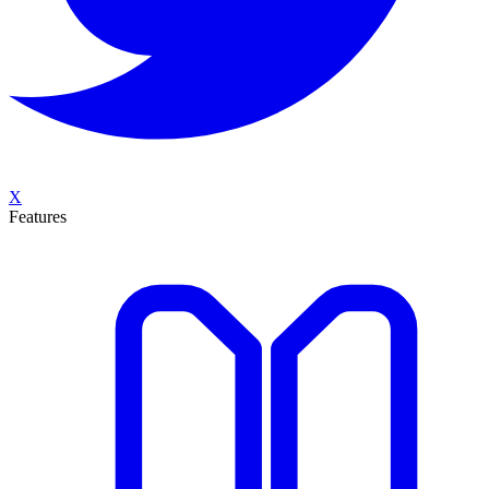
X
Features