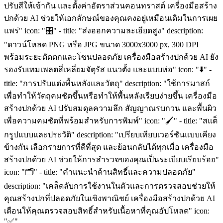
ปรับสีให้เข้ากัน และตั้งค่าอัตราส่วนคอนทราสต์ เครื่องมือสร้าง
ปกด้วย AI ช่วยให้เอกลักษณ์ของคุณคงอยู่เหมือนเดิมในการเผย
แพร่" icon: "🎛️" - title: "ส่งออกความละเอียดสูง" description:
"ดาวน์โหลด PNG หรือ JPG ขนาด 3000x3000 px, 300 DPI
พร้อมระยะตัดตกและโซนปลอดภัย เครื่องมือสร้างปกด้วย AI ยัง
รองรับเทมเพลตสี่เหลี่ยมจัตุรัส แนวตั้ง และแบบห่อ" icon: "⬇️" -
title: "การปรับแต่งพื้นหลังและวัตถุ" description: "ใช้การมาสก์
เพื่อทำให้วัตถุคมชัดขึ้นหรือทำให้พื้นหลังเรียบง่ายขึ้น เครื่องมือ
สร้างปกด้วย AI ปรับสมดุลความลึก สัญญาณรบกวน และพื้นผิว
เพื่อความคมชัดที่พร้อมสำหรับการพิมพ์" icon: "🖌️" - title: "สแต็
กรูปแบบและประวัติ" description: "เปรียบเทียบเวอร์ชันแบบเคียง
ข้างกัน เลือกรายการที่ดีที่สุด และย้อนกลับได้ทุกเมื่อ เครื่องมือ
สร้างปกด้วย AI ช่วยให้การสำรวจของคุณเป็นระเบียบเรียบร้อย"
icon: "🗂️" - title: "คำแนะนำด้านสิทธิ์และความปลอดภัย"
description: "เคล็ดลับการใช้งานในตัวและการตรวจสอบช่วยให้
คุณสร้างปกที่ปลอดภัยในเชิงพาณิชย์ เครื่องมือสร้างปกด้วย AI
เตือนให้คุณตรวจสอบสิทธิ์สำหรับเนื้อหาที่คุณอัปโหลด" icon:
"✅"