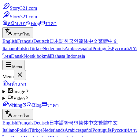
Story321.com
Story321.com
หน้าแรก
Blog
ราคา
ภาษาไทย
English
Français
Deutsch
日本語
한국인
简体中文
繁體中文
Italiano
Polski
Türkçe
Nederlands
Arabic
español
Português
Русский
ภา
ไทย
Dansk
Norsk bokmål
Bahasa Indonesia
Menu
Menu
หน้าแรก
Image
Video
Writing
Blog
ราคา
ภาษาไทย
English
Français
Deutsch
日本語
한국인
简体中文
繁體中文
Italiano
Polski
Türkçe
Nederlands
Arabic
español
Português
Русский
ภา