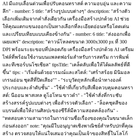
AI มีแถบเลื่อนด่วนเพื่อปรับคอนทราสต์ ความอบอุ่น และความ
ลึก" - number: 5 title: "สร้างรูปแบบต่างๆ" description: "สร้างตัว
เลือกเพิ่มเติมจากคำสั่งเดียวกัน เครื่องมือสร้างปกด้วย AI ช่วย
ให้คุณแตกแขนงออกเป็นทางเลือกที่ละเอียดอ่อนหรือโดดเด่น
และเปรียบเทียบแบบเคียงข้างกัน" - number: 6 title: "ส่งออกเพื่อ
เผยแพร่" description: "ดาวน์โหลดขนาด 3000x3000 px ที่ 300
DPI พร้อมระยะขอบที่ปลอดภัย เครื่องมือสร้างปกด้วย AI เตรียม
ไฟล์ที่พร้อมใช้งานบนแพลตฟอร์มสำหรับการสตรีม การพิมพ์
และทีเซอร์บนโซเชียล" tipsTitle: "เคล็ดลับเพื่อให้ได้ผลลัพธ์ที่ดี
ขึ้น" tips: - "เริ่มต้นด้วยอารมณ์และสไตล์: "เศร้าสร้อย มินิมอล
เกรนอ่อน ชุดสีที่ปิดเสียง"" - "ระบุวัตถุหลักเพื่อนำทางองค์
ประกอบและลำดับชั้น" - "ใช้คำที่เกี่ยวกับสีเพื่อควบคุมคอนทรา
สต์: นีออน พาสเทล ดูโอโทน ขาวดำ" - "ใช้คำสั่งที่กระชับ
สร้างสรรค์รูปแบบต่างๆ เพื่อสำรวจตัวเลือก" - "ล็อคชุดสีของ
แบรนด์เพื่อให้งานศิลปะของซีรีส์มีความสอดคล้องกัน" -
"ทดสอบความสามารถในการอ่านชื่อเรื่องของคุณในขนาดเล็ก
ก่อนส่งออก" note: "คุณมีใบอนุญาตเชิงพาณิชย์สำหรับปกที่คุณ
สร้าง ตรวจสอบให้แน่ใจเสมอว่าคุณเป็นเจ้าของสิทธิ์ในโลโก้