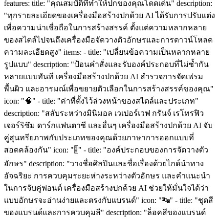
features: title: "คุณสมบัติที่ทำให้ปกของคุณโดดเด่น" description:
"ทุกรายละเอียดของเครื่องมือสร้างปกด้วย AI ได้รับการปรับแต่ง
เพื่อความน่าเชื่อถือในการสร้างสรรค์ ตั้งแต่ความหลากหลาย
ของสไตล์ไปจนถึงเครื่องมือจัดวางตัวอักษรและการดาวน์โหลด
ความละเอียดสูง" items: - title: "เปลี่ยนข้อความเป็นหลากหลาย
รูปแบบ" description: "ป้อนคำสั่งและรับองค์ประกอบที่ไม่ซ้ำกัน
หลายแบบทันที เครื่องมือสร้างปกด้วย AI สำรวจการจัดเฟรม
พื้นผิว และอารมณ์เพื่อขยายตัวเลือกในการสร้างสรรค์ของคุณ"
icon: "🧠" - title: "ค่าที่ตั้งไว้ล่วงหน้าของสไตล์และประเภท"
description: "สลับระหว่างมินิมอล เวเปอร์เวฟ กรันจ์ เรโทรฟิว
เจอร์ริซึม ดาร์กแฟนตาซี และอื่นๆ เครื่องมือสร้างปกด้วย AI จับ
คู่สุนทรียภาพกับประเภทของคุณด้วยภาษาการออกแบบที่
สอดคล้องกัน" icon: "🎚️" - title: "องค์ประกอบของการจัดวางตัว
อักษร" description: "วางชื่อศิลปินและชื่อเรื่องด้วยไกด์นำทาง
อัจฉริยะ การควบคุมระยะห่างระหว่างตัวอักษร และคำแนะนำ
ในการจับคู่ฟอนต์ เครื่องมือสร้างปกด้วย AI ช่วยให้มั่นใจได้ว่า
แบบอักษรจะอ่านง่ายและตรงกับแบรนด์" icon: "🔤" - title: "ชุดสี
ของแบรนด์และการควบคุมสี" description: "ล็อคสีของแบรนด์