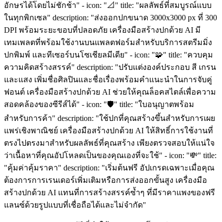
อักษรได้โดยไม่ชักช้า" - icon: "📐" title: "ผลลัพธ์ที่สมบูรณ์แบบ
ในทุกพิกเซล" description: "ส่งออกปกขนาด 3000x3000 px ที่ 300
DPI พร้อมระยะขอบที่ปลอดภัย เครื่องมือสร้างปกด้วย AI มี
เทมเพลตที่พร้อมใช้งานบนแพลตฟอร์มสำหรับบริการสตรีมมิ่ง
ปกพิมพ์ และทีเซอร์บนโซเชียลมีเดีย" - icon: "🧩" title: "ควบคุม
ความคิดสร้างสรรค์" description: "ปรับแต่งองค์ประกอบ สี เกรน
และแสง เพิ่มชื่อศิลปินและชื่อเรื่องพร้อมคำแนะนำในการจับคู่
ฟอนต์ เครื่องมือสร้างปกด้วย AI ช่วยให้คุณล็อคสไตล์เพื่อความ
สอดคล้องของซีรีส์ได้" - icon: "🛡️" title: "ใบอนุญาตพร้อม
สำหรับการค้า" description: "ใช้ปกที่คุณสร้างขึ้นสำหรับการเผย
แพร่เชิงพาณิชย์ เครื่องมือสร้างปกด้วย AI ให้สิทธิ์การใช้งานที่
ตรงไปตรงมาสำหรับผลลัพธ์ที่คุณสร้าง เพียงตรวจสอบให้แน่ใจ
ว่าเนื้อหาที่คุณอัปโหลดเป็นของคุณเองที่จะใช้" - icon: "💸" title:
"คุ้มค่าคุ้มราคา" description: "เริ่มต้นฟรี อัปเกรดเฉพาะเมื่อคุณ
ต้องการการเรนเดอร์เพิ่มเติมหรือการส่งออกขั้นสูง เครื่องมือ
สร้างปกด้วย AI แทนที่การสร้างสรรค์ซ้ำๆ ที่มีราคาแพงของฟรี
แลนซ์ด้วยรูปแบบที่เชื่อถือได้และไม่จำกัด"