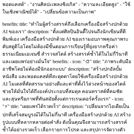
พอดแคสต์" - "งานศิลปะเพลงซิงเกิล" - "ความละเอียดสูง" - "ใช้
ในเชิงพาณิชย์ได้" - "เปลี่ยนข้อความเป็นภาพ"
benefits: title: "ทำไมผู้สร้างสรรค์ถึงเลือกเครื่องมือสร้างปกด้วย
AI ของเรา" description: "ตั้งแต่ศิลปินอินดี้ไปจนถึงนักเขียนที่ตี
พิมพ์เอง เครื่องมือสร้างปกด้วย AI ของเรามอบภาพคุณภาพระ
ดับสตูดิโอโดยไม่ต้องมีขั้นตอนการเรียนรู้ที่ยุ่งยากหรือค่า
ธรรมเนียมเอเจนซี่ สำรวจสไตล์ สร้างสรรค์ซ้ำได้ในไม่กี่วินาที
และเผยแพร่อย่างมั่นใจ" benefits: - icon: "🎨" title: "ภาพระดับมือ
อาชีพโดยไม่ต้องมีนักออกแบบ" description: "สร้างปกอัลบั้ม
หนังสือ และพอดแคสต์ที่สะดุดตาโดยใช้เครื่องมือสร้างปกด้วย
AI โมเดลที่คัดสรรมาอย่างดีและค่าที่ตั้งไว้ล่วงหน้าของสไตล์
ช่วยให้มั่นใจได้ถึงองค์ประกอบที่สมดุล คอนทราสต์ที่คมชัด
และสุนทรียภาพที่ทันสมัยตั้งแต่การเรนเดอร์ครั้งแรก" - icon:
"⚡" title: "เผยแพร่ได้รวดเร็ว" description: "เปลี่ยนจากไอเดียเป็น
ปกที่เสร็จสมบูรณ์ได้ในไม่กี่นาที เครื่องมือสร้างปกด้วย AI สร้าง
รูปแบบที่หลากหลายต่อคำสั่ง ดังนั้นคุณจึงสามารถสร้างสรรค์
ซ้ำได้อย่างรวดเร็ว เลือกรายการโปรด และสรุปการจัดวางตัว