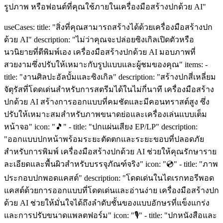
รูปภาพ หรือฟอนต์ที่คุณใช้ภายในเครื่องมือสร้างปกด้วย AI"
useCases: title: "สิ่งที่คุณสามารถสร้างได้ด้วยเครื่องมือสร้างปก
ด้วย AI" description: "ไม่ว่าคุณจะปล่อยซิงเกิลเปิดตัวหรือ
นวนิยายที่ตีพิมพ์เอง เครื่องมือสร้างปกด้วย AI มอบภาพที่
สวยงามซึ่งปรับให้เหมาะกับรูปแบบและผู้ชมของคุณ" items: -
title: "งานศิลปะอัลบั้มและซิงเกิล" description: "สร้างปกสี่เหลี่ยม
จัตุรัสที่โดดเด่นสำหรับการสตรีมได้ในไม่กี่นาที เครื่องมือสร้าง
ปกด้วย AI สร้างการออกแบบที่คมชัดและมีคอนทราสต์สูง ซึ่ง
ปรับให้เหมาะสมสำหรับภาพขนาดย่อและเครื่องเล่นแบบเต็ม
หน้าจอ" icon: "🎵" - title: "ปกแผ่นเสียง EP/LP" description:
"ออกแบบปกหน้าพร้อมระยะตัดตกและระยะขอบที่ปลอดภัย
สำหรับการพิมพ์ เครื่องมือสร้างปกด้วย AI ช่วยให้คุณรักษาราย
ละเอียดและพื้นผิวสำหรับบรรจุภัณฑ์จริง" icon: "💿" - title: "ภาพ
ประกอบปกพอดแคสต์" description: "โดดเด่นในไดเรกทอรีพอด
แคสต์ด้วยการออกแบบที่โดดเด่นและอ่านง่าย เครื่องมือสร้างปก
ด้วย AI ช่วยให้มั่นใจได้ถึงลำดับชั้นของแบบอักษรที่แข็งแกร่ง
และการปรับขนาดแพลตฟอร์ม" icon: "🎙️" - title: "ปกหนังสือและ