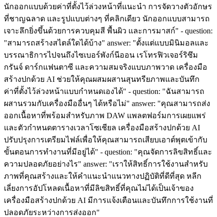
นักออกแบบด้วยค่าที่ตั้งไว้ล่วงหน้าที่แนะนำ การจัดวางตัวอักษร
ที่ชาญฉลาด และรูปแบบต่างๆ ที่คลิกเดียว นักออกแบบสามารถ
เจาะลึกยิ่งขึ้นด้วยการควบคุมสี พื้นผิว และการมาสก์" - question:
"สามารถสร้างสไตล์ใดได้บ้าง" answer: "ตั้งแต่แบบมินิมอลและ
บรรณาธิการไปจนถึงไซเบอร์พังก์นีออน เรโทรฟิวเจอร์ริซึม
กรันจ์ ดาร์กแฟนตาซี และความสมจริงแบบภาพวาด เครื่องมือ
สร้างปกด้วย AI ช่วยให้คุณผสมผสานสุนทรียภาพและบันทึก
ค่าที่ตั้งไว้ล่วงหน้าแบบกำหนดเองได้" - question: "ฉันสามารถ
ผสานรวมกับเครื่องมืออื่นๆ ได้หรือไม่" answer: "คุณสามารถส่ง
ออกเนื้อหาที่พร้อมสำหรับภาพ DAW แพลตฟอร์มการเผยแพร่
และตัวกำหนดตารางเวลาโซเชียล เครื่องมือสร้างปกด้วย AI
ปรับปรุงการเตรียมไฟล์เพื่อให้คุณสามารถเสียบเอาต์พุตเข้ากับ
ขั้นตอนการทำงานที่มีอยู่ได้" - question: "คุณจัดการลิขสิทธิ์และ
ความปลอดภัยอย่างไร" answer: "เราให้สิทธิ์การใช้งานสำหรับ
ภาพที่คุณสร้างและให้คำแนะนำแนวทางปฏิบัติที่ดีที่สุด หลีก
เลี่ยงการอัปโหลดเนื้อหาที่มีลิขสิทธิ์ที่คุณไม่ได้เป็นเจ้าของ
เครื่องมือสร้างปกด้วย AI มีการแจ้งเตือนและบันทึกการใช้งานที่
ปลอดภัยระหว่างการส่งออก"