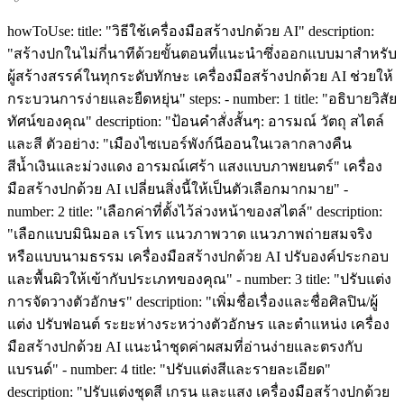
howToUse: title: "วิธีใช้เครื่องมือสร้างปกด้วย AI" description:
"สร้างปกในไม่กี่นาทีด้วยขั้นตอนที่แนะนำซึ่งออกแบบมาสำหรับ
ผู้สร้างสรรค์ในทุกระดับทักษะ เครื่องมือสร้างปกด้วย AI ช่วยให้
กระบวนการง่ายและยืดหยุ่น" steps: - number: 1 title: "อธิบายวิสัย
ทัศน์ของคุณ" description: "ป้อนคำสั่งสั้นๆ: อารมณ์ วัตถุ สไตล์
และสี ตัวอย่าง: "เมืองไซเบอร์พังก์นีออนในเวลากลางคืน
สีน้ำเงินและม่วงแดง อารมณ์เศร้า แสงแบบภาพยนตร์" เครื่อง
มือสร้างปกด้วย AI เปลี่ยนสิ่งนี้ให้เป็นตัวเลือกมากมาย" -
number: 2 title: "เลือกค่าที่ตั้งไว้ล่วงหน้าของสไตล์" description:
"เลือกแบบมินิมอล เรโทร แนวภาพวาด แนวภาพถ่ายสมจริง
หรือแบบนามธรรม เครื่องมือสร้างปกด้วย AI ปรับองค์ประกอบ
และพื้นผิวให้เข้ากับประเภทของคุณ" - number: 3 title: "ปรับแต่ง
การจัดวางตัวอักษร" description: "เพิ่มชื่อเรื่องและชื่อศิลปิน/ผู้
แต่ง ปรับฟอนต์ ระยะห่างระหว่างตัวอักษร และตำแหน่ง เครื่อง
มือสร้างปกด้วย AI แนะนำชุดค่าผสมที่อ่านง่ายและตรงกับ
แบรนด์" - number: 4 title: "ปรับแต่งสีและรายละเอียด"
description: "ปรับแต่งชุดสี เกรน และแสง เครื่องมือสร้างปกด้วย