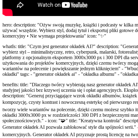
hero: description: "Ożyw swoją muzykę, książki i podcasty w kilka 
używać wszędzie. Wybierz styl, dodaj tytuł i eksportuj pliki gotowe
komercyjny • Nie wymaga projektowania" icon: "✨"
whatIs: title: "Czym jest generator okładek AI?" description: "Gener
wybierz styl – minimalistyczny, retro, cyberpunk, malarski, fotorea
platformy z opcjonalnym eksportem 3000x3000 px i 300 DPI dla serwi
użytkowania do projektów komercyjnych, dzięki czemu twórcy mogą pr
wariantów na polecenie i powiększanie jednym kliknięciem" - "Wbud
okładki" tags: - "generator okładek ai" - "okładka albumu" - "okładka
benefits: title: "Dlaczego twórcy wybierają nasz generator okładek 
studyjnej jakości bez krzywej uczenia się i opłat agencyjnych. Eksploru
description: "Generuj przyciągające wzrok okładki albumów, książ
kompozycję, czysty kontrast i nowoczesną estetykę od pierwszego ren
tworzy wiele wariantów na polecenie, dzięki czemu możesz szybko iter
okładki 3000x3000 px w rozdzielczości 300 DPI z bezpiecznymi ma
społecznościowych." - icon: "🧩" title: "Kreatywna kontrola" descrip
Generator okładek AI pozwala zablokować style dla spójności serii.
komercyjnych. Generator okładek AI przyznaje prostą licencję na tworz