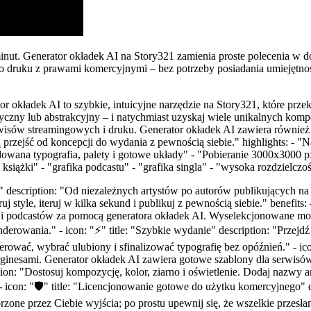
minut. Generator okładek AI na Story321 zamienia proste polecenia w 
 do druku z prawami komercyjnymi – bez potrzeby posiadania umiejętno
ator okładek AI to szybkie, intuicyjne narzędzie na Story321, które pr
listyczny lub abstrakcyjny – i natychmiast uzyskaj wiele unikalnych k
sów streamingowych i druku. Generator okładek AI zawiera również na
zejść od koncepcji do wydania z pewnością siebie." highlights: - "N
owana typografia, palety i gotowe układy" - "Pobieranie 3000x3000 p
 książki" - "grafika podcastu" - "grafika singla" - "wysoka rozdzielcz
AI" description: "Od niezależnych artystów po autorów publikujących na
j style, iteruj w kilka sekund i publikuj z pewnością siebie." benefits: 
ek i podcastów za pomocą generatora okładek AI. Wyselekcjonowane m
derowania." - icon: "⚡" title: "Szybkie wydanie" description: "Przej
ować, wybrać ulubiony i sfinalizować typografię bez opóźnień." - icon:
rginesami. Generator okładek AI zawiera gotowe szablony dla serwi
tion: "Dostosuj kompozycję, kolor, ziarno i oświetlenie. Dodaj nazwy a
" - icon: "🛡️" title: "Licencjonowanie gotowe do użytku komercyjne
one przez Ciebie wyjścia; po prostu upewnij się, że wszelkie przesłane