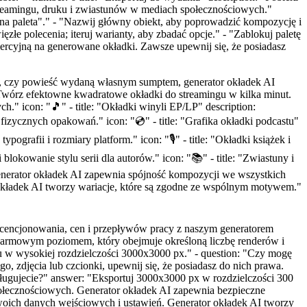
treamingu, druku i zwiastunów w mediach społecznościowych."
owana paleta"." - "Nazwij główny obiekt, aby poprowadzić kompozycję i
łe polecenia; iteruj warianty, aby zbadać opcje." - "Zablokuj paletę
mercyjną na generowane okładki. Zawsze upewnij się, że posiadasz
iel, czy powieść wydaną własnym sumptem, generator okładek AI
 "Twórz efektowne kwadratowe okładki do streamingu w kilka minut.
" icon: "🎵" - title: "Okładki winyli EP/LP" description:
izycznych opakowań." icon: "💿" - title: "Grafika okładki podcastu"
rafii i rozmiary platform." icon: "🎙️" - title: "Okładki książek i
blokowanie stylu serii dla autorów." icon: "📚" - title: "Zwiastuny i
enerator okładek AI zapewnia spójność kompozycji we wszystkich
tor okładek AI tworzy wariacje, które są zgodne ze wspólnym motywem."
, licencjonowania, cen i przepływów pracy z naszym generatorem
 darmowym poziomem, który obejmuje określoną liczbę renderów i
rtu w wysokiej rozdzielczości 3000x3000 px." - question: "Czy mogę
 zdjęcia lub czcionki, upewnij się, że posiadasz do nich prawa.
sługujecie?" answer: "Eksportuj 3000x3000 px w rozdzielczości 300
ołecznościowych. Generator okładek AI zapewnia bezpieczne
Twoich danych wejściowych i ustawień. Generator okładek AI tworzy