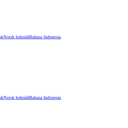
sk
Norsk bokmål
Bahasa Indonesia
sk
Norsk bokmål
Bahasa Indonesia