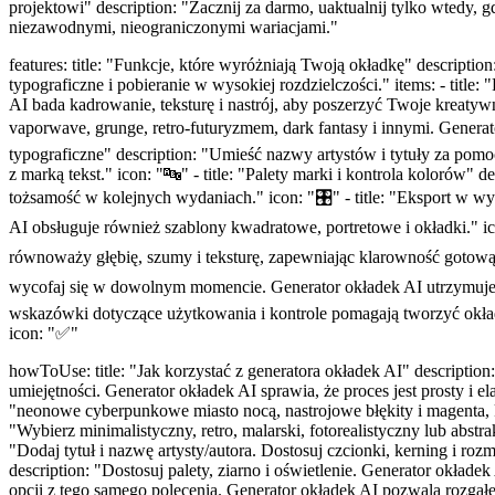
projektowi" description: "Zacznij za darmo, uaktualnij tylko wtedy,
niezawodnymi, nieograniczonymi wariacjami."
features: title: "Funkcje, które wyróżniają Twoją okładkę" descript
typograficzne i pobieranie w wysokiej rozdzielczości." items: - titl
AI bada kadrowanie, teksturę i nastrój, aby poszerzyć Twoje kreatywn
vaporwave, grunge, retro-futuryzmem, dark fantasy i innymi. Generat
typograficzne" description: "Umieść nazwy artystów i tytuły za pomo
z marką tekst." icon: "🔤" - title: "Palety marki i kontrola kolorów
tożsamość w kolejnych wydaniach." icon: "🎛️" - title: "Eksport w 
AI obsługuje również szablony kwadratowe, portretowe i okładki." ico
równoważy głębię, szumy i teksturę, zapewniając klarowność gotową do 
wycofaj się w dowolnym momencie. Generator okładek AI utrzymuje p
wskazówki dotyczące użytkowania i kontrole pomagają tworzyć okł
icon: "✅"
howToUse: title: "Jak korzystać z generatora okładek AI" descrip
umiejętności. Generator okładek AI sprawia, że proces jest prosty i ela
"neonowe cyberpunkowe miasto nocą, nastrojowe błękity i magenta, ki
"Wybierz minimalistyczny, retro, malarski, fotorealistyczny lub abst
"Dodaj tytuł i nazwę artysty/autora. Dostosuj czcionki, kerning i ro
description: "Dostosuj palety, ziarno i oświetlenie. Generator okładek
opcji z tego samego polecenia. Generator okładek AI pozwala rozgałęz