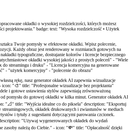
dopracowane okładki o wysokiej rozdzielczości, których możesz
ści projektowania." badge: text: "Wysoka rozdzielczość • Użytek
zekształca Twoje pomysły w efektowne okładki. Wpisz polecenie,
ompozycji. Każdy obraz jest renderowany w rozmiarach gotowych na
kładki typograficzne, dostrajanie kolorów i licencje bezpiecznego
atychmiastowe okładki wysokiej jakości z prostych poleceń" - "Wiele
x do streamingu i druku" - "Licencja komercyjna na generowane
ość" - "użytek komercyjny" - "polecenie do obrazu"
 własną rękę, nasz generator okładek AI zapewnia wizualizacje
- icon: "🎨" title: "Profesjonalne wizualizacje bez projektanta"
odele i gotowe ustawienia stylów zapewniają zrównoważoną
dź od pomysłu do gotowej okładki w kilka minut. Generator okładek AI
 "📐" title: "Wyjścia idealne co do piksela" description: "Eksportuj
sów streamingowych, okładek drukowanych i zwiastunów w mediach
rtystów i tytuły z sugestiami dotyczącymi parowania czcionek.
go" description: "Używaj wygenerowanych okładek do wydań
 zasoby należą do Ciebie." - icon: "💸" title: "Opłacalność dzięki