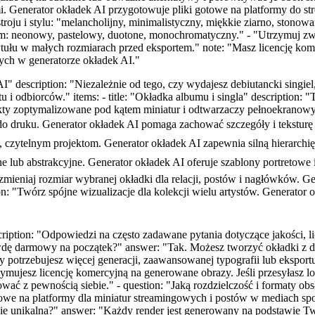
. Generator okładek AI przygotowuje pliki gotowe na platformy do s
astroju i stylu: "melancholijny, minimalistyczny, miękkie ziarno, ston
tem: neonowy, pastelowy, duotone, monochromatyczny." - "Utrzymuj zwięz
tytułu w małych rozmiarach przed eksportem." note: "Masz licencję ko
ych w generatorze okładek AI."
AI" description: "Niezależnie od tego, czy wydajesz debiutancki sing
 odbiorców." items: - title: "Okładka albumu i singla" description:
ty zoptymalizowane pod kątem miniatur i odtwarzaczy pełnoekranowych.
o druku. Generator okładek AI pomaga zachować szczegóły i teksturę f
ytelnym projektom. Generator okładek AI zapewnia silną hierarchię typog
e lub abstrakcyjne. Generator okładek AI oferuje szablony portretowe i 
mieniaj rozmiar wybranej okładki dla relacji, postów i nagłówków. G
ription: "Twórz spójne wizualizacje dla kolekcji wielu artystów. Genera
escription: "Odpowiedzi na często zadawane pytania dotyczące jakości
prawdę darmowy na początek?" answer: "Tak. Możesz tworzyć okładki z
dy potrzebujesz więcej generacji, zaawansowanej typografii lub ekspo
esz licencję komercyjną na generowane obrazy. Jeśli przesyłasz logo,
ć z pewnością siebie." - question: "Jaką rozdzielczość i formaty ob
we na platformy dla miniatur streamingowych i postów w mediach sp
dzie unikalna?" answer: "Każdy render jest generowany na podstawie 