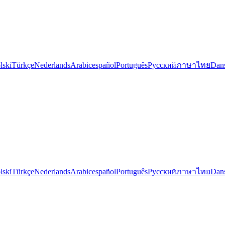
lski
Türkçe
Nederlands
Arabic
español
Português
Русский
ภาษาไทย
Dan
lski
Türkçe
Nederlands
Arabic
español
Português
Русский
ภาษาไทย
Dan