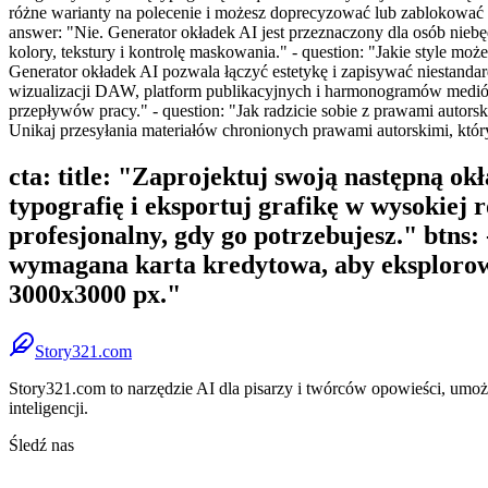
różne warianty na polecenie i możesz doprecyzować lub zablokować s
answer: "Nie. Generator okładek AI jest przeznaczony dla osób niebę
kolory, tekstury i kontrolę maskowania." - question: "Jakie style m
Generator okładek AI pozwala łączyć estetykę i zapisywać niestand
wizualizacji DAW, platform publikacyjnych i harmonogramów mediów
przepływów pracy." - question: "Jak radzicie sobie z prawami auto
Unikaj przesyłania materiałów chronionych prawami autorskimi, któr
cta: title: "Zaprojektuj swoją następną ok
typografię i eksportuj grafikę w wysokiej
profesjonalny, gdy go potrzebujesz." btns:
wymagana karta kredytowa, aby eksplorow
3000x3000 px."
Story321.com
Story321.com to narzędzie AI dla pisarzy i twórców opowieści, umożli
inteligencji.
Śledź nas