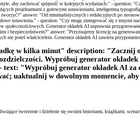
tyle, aby zachować spójność w kolejnych wydaniach." - question: "Czy
dących projektantami z gotowymi ustawieniami, inteligentną typografią
oże tworzyć?" answer: "Od minimalistycznych i redakcyjnych po neonowy 
ardowe ustawienia." - question: "Czy mogę zintegrować się z innymi 
 społecznościowych. Generator okładek AI usprawnia przygotowanie 
rskimi i bezpieczeństwem?" answer: "Przyznajemy licencję na generow
ych nie jesteś właścicielem. Generator okładek AI zawiera przypomnie
ładkę w kilka minut" description: "Zacznij 
 rozdzielczości. Wypróbuj generator okłade
 - text: "Wypróbuj generator okładek AI za 
ać; uaktualnij w dowolnym momencie, aby 
wiające tworzenie i dzielenie się swoimi historiami, książkami, scenar