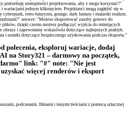
 potrzebuję umiejętności projektowania, aby z niego korzystać?"
 i wariacjami jednym kliknięciem. Projektanci mogą zagłębić się w
cyberpunk, retro-futuryzm, grunge, dark fantasy i malarski realizm.
narzędziami?" answer: "Możesz eksportować zasoby gotowe do
plików, dzięki czemu możesz podłączyć wyjścia do istniejących
ane obrazy i zapewniamy wskazówki dotyczące najlepszych praktyk.
nia i notatki dotyczące bezpiecznego użytkowania podczas eksportu."
od polecenia, eksploruj wariacje, dodaj
k AI na Story321 – darmowy na początek,
darmo" link: "#" note: "Nie jest
uzyskać więcej renderów i eksport
iuszami, podcastami, filmami i innymi treściami z pomocą sztucznej