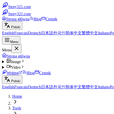
Story321.com
Story321.com
Strona główna
Blog
Cennik
Polski
English
Français
Deutsch
日本語
한국인
简体中文
繁體中文
Italiano
Po
Menu
Menu
Strona główna
Image
Video
Writing
Blog
Cennik
Polski
English
Français
Deutsch
日本語
한국인
简体中文
繁體中文
Italiano
Po
Home
Tools