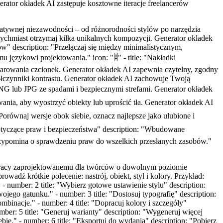
rator okładek AI zastępuje kosztowne iteracje freelancerów
kreatywnej niezawodności – od różnorodności stylów po narzędzia
natychmiast otrzymaj kilka unikalnych kompozycji. Generator okładek
ów" description: "Przełączaj się między minimalistycznym,
językowi projektowania." icon: "🎚️" - title: "Nakładki
h parowania czcionek. Generator okładek AI zapewnia czytelny, zgodny
spółczynniki kontrastu. Generator okładek AI zachowuje Twoją
PNG lub JPG ze spadami i bezpiecznymi strefami. Generator okładek
wania, aby wyostrzyć obiekty lub uprościć tła. Generator okładek AI
"Porównaj wersje obok siebie, oznacz najlepsze jako ulubione i
otyczące praw i bezpieczeństwa" description: "Wbudowane
zypomina o sprawdzeniu praw do wszelkich przesłanych zasobów."
i pracy zaprojektowanemu dla twórców o dowolnym poziomie
rowadź krótkie polecenie: nastrój, obiekt, styl i kolory. Przykład:
 number: 2 title: "Wybierz gotowe ustawienie stylu" description:
jego gatunku." - number: 3 title: "Dostosuj typografię" description:
mbinacje." - number: 4 title: "Dopracuj kolory i szczegóły"
number: 5 title: "Generuj warianty" description: "Wygeneruj więcej
ie." - number: 6 title: "Eksportuj do wydania" description: "Pobierz