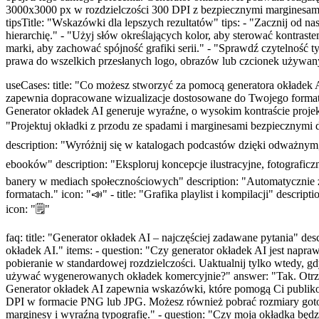
3000x3000 px w rozdzielczości 300 DPI z bezpiecznymi marginesami
tipsTitle: "Wskazówki dla lepszych rezultatów" tips: - "Zacznij od n
hierarchię." - "Użyj słów określających kolor, aby sterować kontras
marki, aby zachować spójność grafiki serii." - "Sprawdź czytelność 
prawa do wszelkich przesłanych logo, obrazów lub czcionek używan
useCases: title: "Co możesz stworzyć za pomocą generatora okładek 
zapewnia dopracowane wizualizacje dostosowane do Twojego formatu i
Generator okładek AI generuje wyraźne, o wysokim kontraście projek
"Projektuj okładki z przodu ze spadami i marginesami bezpiecznymi d
description: "Wyróżnij się w katalogach podcastów dzięki odważnym, cz
ebooków" description: "Eksploruj koncepcje ilustracyjne, fotograficzn
banery w mediach społecznościowych" description: "Automatycznie z
formatach." icon: "📣" - title: "Grafika playlist i kompilacji" desc
icon: "🗒️"
faq: title: "Generator okładek AI – najczęściej zadawane pytania" d
okładek AI." items: - question: "Czy generator okładek AI jest na
pobieranie w standardowej rozdzielczości. Uaktualnij tylko wtedy, g
używać wygenerowanych okładek komercyjnie?" answer: "Tak. Otrzymuj
Generator okładek AI zapewnia wskazówki, które pomogą Ci publikowa
DPI w formacie PNG lub JPG. Możesz również pobrać rozmiary goto
marginesy i wyraźną typografię." - question: "Czy moja okładka bę