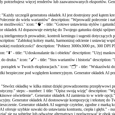
 gdy potrzebujesz więcej renderów lub zaawansowanych eksportów. Gene
ion: "Każdy szczegół generatora okładek AI jest dostrojony pod kątem 
e: "Polecenie do wielu wariantów" description: "Wprowadź polecenie i 
e możliwości." icon: "🧠" - title: "Gotowe ustawienia stylów i gatunk
or okładek AI dopasowuje estetykę do Twojego gatunku dzięki spójnemu 
cą inteligentnych prowadnic, kontroli kerningu i sugestii dotyczącyc
" description: "Zablokuj kolory marki, harmonizuj odcienie i ustawiaj w
wysokiej rozdzielczości" description: "Pobierz 3000x3000 px, 300 DPI 
n: "⬇️" - title: "Udoskonalanie tła i obiektu" description: "Użyj masko
druku." icon: "🖌️" - title: "Stos wariantów i historia" description: 
orządek w Twoich eksploracjach." icon: "🗂️" - title: "Wskazówki d
adki bezpieczne pod względem komercyjnym. Generator okładek AI pr
tion: "Stwórz okładkę w kilka minut dzięki prowadzonemu przepływow
styczny." steps: - number: 1 title: "Opisz swoją wizję" description: "Wp
nowe oświetlenie". Generator okładek AI zamienia to w wiele opcji." -
rakcyjny. Generator okładek AI dostosowuje kompozycję i teksturę do Two
zmieszczenie. Generator okładek AI sugeruje czytelne, zgodne z marką ko
 AI oferuje szybkie suwaki do ustawiania kontrastu, ciepła i głębi." - 
iać się na subtelne lub odważne alternatywy i porównywać je obok sieb