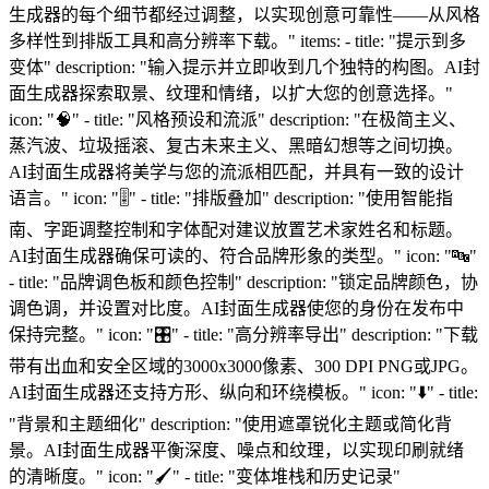
生成器的每个细节都经过调整，以实现创意可靠性——从风格
多样性到排版工具和高分辨率下载。" items: - title: "提示到多
变体" description: "输入提示并立即收到几个独特的构图。AI封
面生成器探索取景、纹理和情绪，以扩大您的创意选择。"
icon: "🧠" - title: "风格预设和流派" description: "在极简主义、
蒸汽波、垃圾摇滚、复古未来主义、黑暗幻想等之间切换。
AI封面生成器将美学与您的流派相匹配，并具有一致的设计
语言。" icon: "🎚️" - title: "排版叠加" description: "使用智能指
南、字距调整控制和字体配对建议放置艺术家姓名和标题。
AI封面生成器确保可读的、符合品牌形象的类型。" icon: "🔤"
- title: "品牌调色板和颜色控制" description: "锁定品牌颜色，协
调色调，并设置对比度。AI封面生成器使您的身份在发布中
保持完整。" icon: "🎛️" - title: "高分辨率导出" description: "下载
带有出血和安全区域的3000x3000像素、300 DPI PNG或JPG。
AI封面生成器还支持方形、纵向和环绕模板。" icon: "⬇️" - title:
"背景和主题细化" description: "使用遮罩锐化主题或简化背
景。AI封面生成器平衡深度、噪点和纹理，以实现印刷就绪
的清晰度。" icon: "🖌️" - title: "变体堆栈和历史记录"