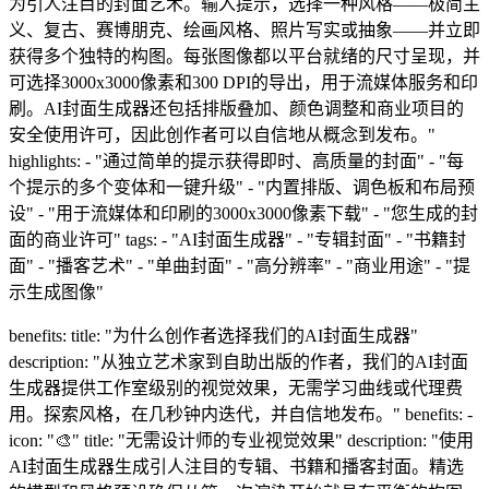
为引人注目的封面艺术。输入提示，选择一种风格——极简主
义、复古、赛博朋克、绘画风格、照片写实或抽象——并立即
获得多个独特的构图。每张图像都以平台就绪的尺寸呈现，并
可选择3000x3000像素和300 DPI的导出，用于流媒体服务和印
刷。AI封面生成器还包括排版叠加、颜色调整和商业项目的
安全使用许可，因此创作者可以自信地从概念到发布。"
highlights: - "通过简单的提示获得即时、高质量的封面" - "每
个提示的多个变体和一键升级" - "内置排版、调色板和布局预
设" - "用于流媒体和印刷的3000x3000像素下载" - "您生成的封
面的商业许可" tags: - "AI封面生成器" - "专辑封面" - "书籍封
面" - "播客艺术" - "单曲封面" - "高分辨率" - "商业用途" - "提
示生成图像"
benefits: title: "为什么创作者选择我们的AI封面生成器"
description: "从独立艺术家到自助出版的作者，我们的AI封面
生成器提供工作室级别的视觉效果，无需学习曲线或代理费
用。探索风格，在几秒钟内迭代，并自信地发布。" benefits: -
icon: "🎨" title: "无需设计师的专业视觉效果" description: "使用
AI封面生成器生成引人注目的专辑、书籍和播客封面。精选