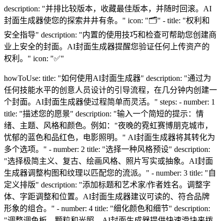
description: "并排比较版本，收藏最佳版本，并随时回滚。AI
封面生成器使您的探索井井有条。" icon: "🗂️" - title: "权利和
安全指导" description: "内置的使用技巧和检查可帮助您创建商
业上安全的封面。AI封面生成器提醒您验证任何上传资产的
权利。" icon: "✅"
howToUse: title: "如何使用AI封面生成器" description: "通过为
任何技能水平的创意人员设计的引导流程，在几分钟内创建一
个封面。AI封面生成器使过程简单而灵活。" steps: - number: 1
title: "描述您的愿景" description: "输入一个简短的提示：情
绪、主题、风格和颜色。例如："夜晚的霓虹赛博朋克城市，
忧郁的蓝色和品红色，电影照明。" AI封面生成器将其转化为
多个选项。" - number: 2 title: "选择一种风格预设" description:
"选择极简主义、复古、绘画风格、照片写实或抽象。AI封面
生成器调整构图和纹理以匹配您的流派。" - number: 3 title: "自
定义排版" description: "添加标题和艺术家/作者姓名。调整字
体、字距调整和位置。AI封面生成器建议可读的、符合品牌
形象的组合。" - number: 4 title: "细化颜色和细节" description:
"调整调色板、颗粒和光照。AI封面生成器提供快速滑块来拨