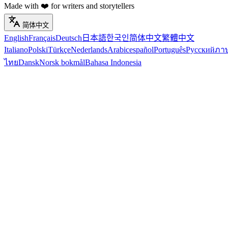
Made with ❤️ for writers and storytellers
简体中文
English
Français
Deutsch
日本語
한국인
简体中文
繁體中文
Italiano
Polski
Türkçe
Nederlands
Arabic
español
Português
Русский
ภา
ไทย
Dansk
Norsk bokmål
Bahasa Indonesia