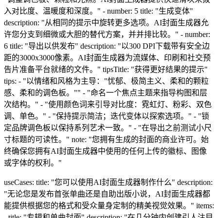
入对比度、温暖度和深度。" - number: 5 title: "生成变体"
description: "从相同的提示中旋转更多选项。AI封面生成器允
许您分支到细微或大胆的替代方案，并并排比较。" - number:
6 title: "导出以供发布" description: "以300 DPI下载带有安全边
距的3000x3000像素。AI封面生成器为流媒体、印刷和社交预
告片准备平台就绪的文件。" tipsTitle: "获得更好结果的提示"
tips: - "以情绪和风格为主导："忧郁、极简主义、柔和的颗粒
感、柔和的调色板。"" - "命名一个焦点主题来指导构图和层
次结构。" - "使用颜色词来引导对比度：霓虹灯、粉彩、双色
调、单色。" - "保持提示简洁；迭代变体以探索选项。" - "锁
定品牌调色板以保持系列艺术一致。" - "在导出之前测试小尺
寸标题的可读性。" note: "您拥有生成的封面的商业许可。始
终确保您拥有AI封面生成器中使用的任何上传的徽标、图像
或字体的权利。"
useCases: title: "您可以使用AI封面生成器制作什么" description:
"无论您是发布首张单曲还是自助出版小说，AI封面生成器都
能提供根据您的格式和受众量身定制的精美视觉效果。" items:
- title: "专辑和单曲封面" description: "在几分钟内创建引人注目