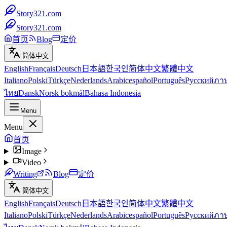
Story321.com
Story321.com
首页
Blog
定价
简体中文
English
Français
Deutsch
日本語
한국인
简体中文
繁體中文
Italiano
Polski
Türkçe
Nederlands
Arabic
español
Português
Русский
ภา
ไทย
Dansk
Norsk bokmål
Bahasa Indonesia
Menu
Menu
首页
Image
Video
Writing
Blog
定价
简体中文
English
Français
Deutsch
日本語
한국인
简体中文
繁體中文
Italiano
Polski
Türkçe
Nederlands
Arabic
español
Português
Русский
ภา