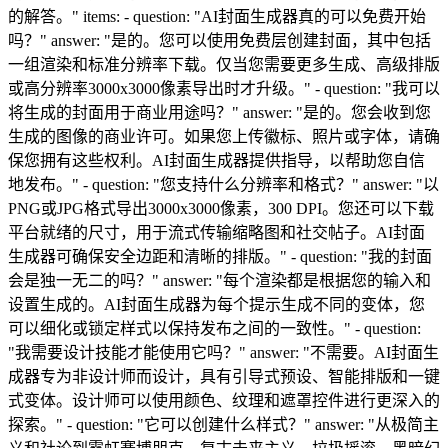
的解答。" items: - question: "AI封面生成器真的可以免费开始
吗？" answer: "是的。您可以使用免费层创建封面，其中包括
一组渲染和标准分辨率下载。仅当您需要更多生成、高级排版
或高分辨率3000x3000像素导出时才升级。" - question: "我可以
将生成的封面用于商业用途吗？" answer: "是的。您会收到您
生成的图像的商业许可。如果您上传徽标、照片或字体，请确
保您拥有这些权利。AI封面生成器提供指导，以帮助您自信
地发布。" - question: "您支持什么分辨率和格式？" answer: "以
PNG或JPG格式导出3000x3000像素，300 DPI。您还可以下载
平台就绪的尺寸，用于流式传输缩略图和社交帖子。AI封面
生成器可确保安全边距和清晰的排版。" - question: "我的封面
会是独一无二的吗？" answer: "每个渲染都是根据您的输入和
设置生成的。AI封面生成器为每个提示生成不同的变体，您
可以细化或锁定样式以保持发布之间的一致性。" - question:
"我需要设计技能才能使用它吗？" answer: "不需要。AI封面生
成器专为非设计师而设计，具有引导式预设、智能排版和一键
式变体。设计师可以使用颜色、纹理和遮罩控件进行更深入的
探索。" - question: "它可以创建什么样式？" answer: "从极简主