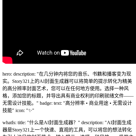
hero: description: "在几分钟内将您的音乐、书籍和播客变为现
实。Story321上的AI封面生成器可以将简单的提示转化为精美
的高分辨率封面艺术，您可以在任何地方使用。选择一种风
格，添加您的标题，并导出具有商业权利的印刷就绪文件——
无需设计技能。" badge: text: "高分辨率 • 商业用途 • 无需设计
技能" icon: "✨"
whatIs: title: "什么是AI封面生成器？" description: "AI封面生成
器是Story321上一个快速、直观的工具，可以将您的想法转化