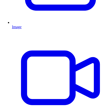
Image