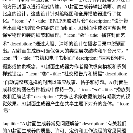
的方形封面以进行流式传输。AI封面生成器输出清晰、高对
比度的设计，这些设计针对缩略图和全屏播放器进行了优
化。" icon: "🎵" - title: "EP/LP黑胶唱片套" description: "设计带
有出血和印刷安全边距的正面封面。AI封面生成器可帮助您
保留物理包装的细节和纹理。" icon: "💿" - title: "播客封面艺
术" description: "通过大胆、清晰的设计在播客目录中脱颖而
出。AI封面生成器可确保强大的类型层次结构和平台尺寸。"
icon: "🎙️" - title: "书籍和电子书封面" description: "探索说明性、
摄影或抽象概念。AI封面生成器为作者提供纵向模板和系列
样式锁定。" icon: "📚" - title: "社交预告片和横幅" description:
"自动调整您选择的封面以适应故事、帖子和标题。AI封面生
成器使构图在各种格式中保持一致。" icon: "📣" - title: "播放列
表和汇编艺术" description: "为多艺术家收藏策划有凝聚力的视
觉效果。AI封面生成器产生在共享主题下对齐的变体。" icon:
"🗒️"
faq: title: "AI封面生成器常见问题解答" description: "有关我们
的AI封面生成器的质量、许可、定价和工作流程的常见问题