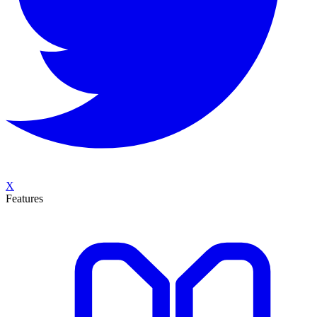
X
Features