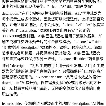
的模型和风格预设确保从第一次渲染开始就具有平衡的构图、
清晰的对比度和现代美学。" - icon: "⚡" title: "加速发布"
description: "在几分钟内从想法到完成封面。AI封面生成器为
每个提示生成多个变体，因此您可以快速迭代，选择您最喜欢
的，并最终确定排版，而不会延误。" - icon: "📐" title: "像素完
美的输出" description: "以300 DPI导出具有安全边距的
3000x3000像素封面。AI封面生成器包括用于流媒体服务、印
刷夹克和社交媒体预告片的平台就绪模板。" - icon: "🧩" title:
"创意控制" description: "微调构图、颜色、颗粒和光照。添加
艺术家姓名和标题，并提供字体配对建议。AI封面生成器允
许您锁定样式以保持系列一致性。" - icon: "🛡️" title: "商业就绪
许可" description: "将您生成的封面用于商业发布。AI封面生成
器为您创建的输出授予直接的许可；只需确保任何上传的资产
都是您有权使用的。" - icon: "💸" title: "具有成本效益的设计"
description: "免费开始，仅在需要更多渲染或高级导出时才升
级。AI封面生成器用可靠的、无限的变体取代了昂贵的自由
职业迭代。"
features: title: "使您的封面脱颖而出的功能" description: "AI封面