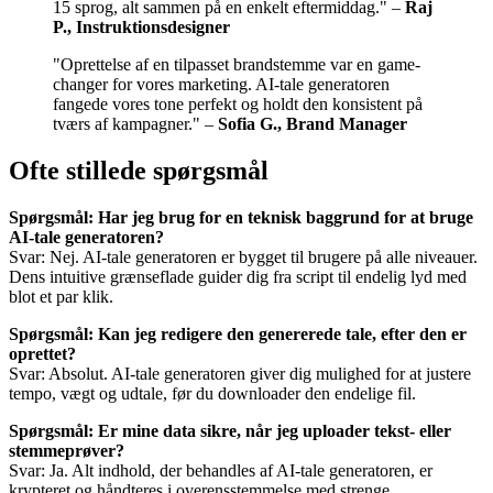
15 sprog, alt sammen på en enkelt eftermiddag." –
Raj
P., Instruktionsdesigner
"Oprettelse af en tilpasset brandstemme var en game-
changer for vores marketing. AI-tale generatoren
fangede vores tone perfekt og holdt den konsistent på
tværs af kampagner." –
Sofia G., Brand Manager
Ofte stillede spørgsmål
Spørgsmål: Har jeg brug for en teknisk baggrund for at bruge
AI-tale generatoren?
Svar: Nej. AI-tale generatoren er bygget til brugere på alle niveauer.
Dens intuitive grænseflade guider dig fra script til endelig lyd med
blot et par klik.
Spørgsmål: Kan jeg redigere den genererede tale, efter den er
oprettet?
Svar: Absolut. AI-tale generatoren giver dig mulighed for at justere
tempo, vægt og udtale, før du downloader den endelige fil.
Spørgsmål: Er mine data sikre, når jeg uploader tekst- eller
stemmeprøver?
Svar: Ja. Alt indhold, der behandles af AI-tale generatoren, er
krypteret og håndteres i overensstemmelse med strenge