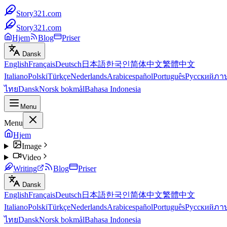
Story321.com
Story321.com
Hjem
Blog
Priser
Dansk
English
Français
Deutsch
日本語
한국인
简体中文
繁體中文
Italiano
Polski
Türkçe
Nederlands
Arabic
español
Português
Русский
ภา
ไทย
Dansk
Norsk bokmål
Bahasa Indonesia
Menu
Menu
Hjem
Image
Video
Writing
Blog
Priser
Dansk
English
Français
Deutsch
日本語
한국인
简体中文
繁體中文
Italiano
Polski
Türkçe
Nederlands
Arabic
español
Português
Русский
ภา
ไทย
Dansk
Norsk bokmål
Bahasa Indonesia