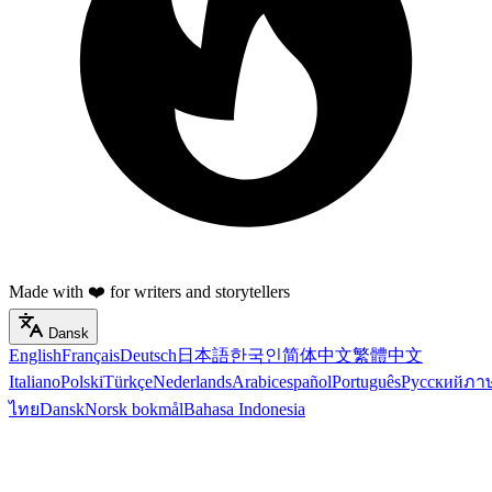
Made with ❤️ for writers and storytellers
Dansk
English
Français
Deutsch
日本語
한국인
简体中文
繁體中文
Italiano
Polski
Türkçe
Nederlands
Arabic
español
Português
Русский
ภา
ไทย
Dansk
Norsk bokmål
Bahasa Indonesia