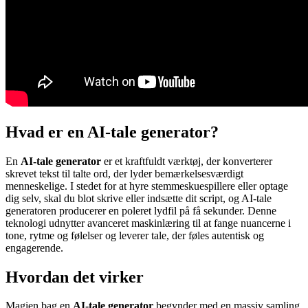
Hvad er en AI-tale generator?
En
AI-tale generator
er et kraftfuldt værktøj, der konverterer
skrevet tekst til talte ord, der lyder bemærkelsesværdigt
menneskelige. I stedet for at hyre stemmeskuespillere eller optage
dig selv, skal du blot skrive eller indsætte dit script, og AI-tale
generatoren producerer en poleret lydfil på få sekunder. Denne
teknologi udnytter avanceret maskinlæring til at fange nuancerne i
tone, rytme og følelser og leverer tale, der føles autentisk og
engagerende.
Hvordan det virker
Magien bag en
AI-tale generator
begynder med en massiv samling