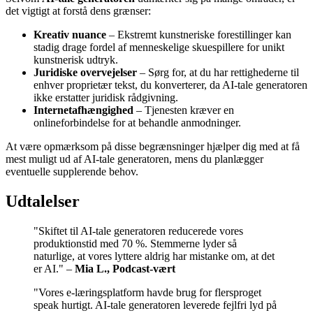
det vigtigt at forstå dens grænser:
Kreativ nuance
– Ekstremt kunstneriske forestillinger kan
stadig drage fordel af menneskelige skuespillere for unikt
kunstnerisk udtryk.
Juridiske overvejelser
– Sørg for, at du har rettighederne til
enhver proprietær tekst, du konverterer, da AI-tale generatoren
ikke erstatter juridisk rådgivning.
Internetafhængighed
– Tjenesten kræver en
onlineforbindelse for at behandle anmodninger.
At være opmærksom på disse begrænsninger hjælper dig med at få
mest muligt ud af AI-tale generatoren, mens du planlægger
eventuelle supplerende behov.
Udtalelser
"Skiftet til AI-tale generatoren reducerede vores
produktionstid med 70 %. Stemmerne lyder så
naturlige, at vores lyttere aldrig har mistanke om, at det
er AI." –
Mia L., Podcast-vært
"Vores e-læringsplatform havde brug for flersproget
speak hurtigt. AI-tale generatoren leverede fejlfri lyd på