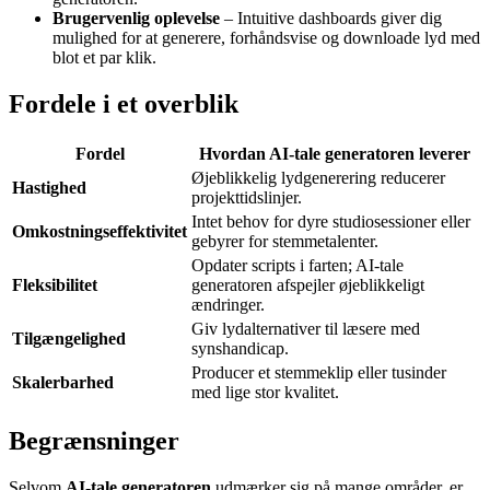
Brugervenlig oplevelse
– Intuitive dashboards giver dig
mulighed for at generere, forhåndsvise og downloade lyd med
blot et par klik.
Fordele i et overblik
Fordel
Hvordan AI-tale generatoren leverer
Øjeblikkelig lydgenerering reducerer
Hastighed
projekttidslinjer.
Intet behov for dyre studiosessioner eller
Omkostningseffektivitet
gebyrer for stemmetalenter.
Opdater scripts i farten; AI-tale
Fleksibilitet
generatoren afspejler øjeblikkeligt
ændringer.
Giv lydalternativer til læsere med
Tilgængelighed
synshandicap.
Producer et stemmeklip eller tusinder
Skalerbarhed
med lige stor kvalitet.
Begrænsninger
Selvom
AI-tale generatoren
udmærker sig på mange områder, er