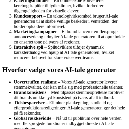
E-læringsmoduler
– En online skole konverterer
lærebogskapitler til lydlektioner, hvilket forbedrer
tilgængeligheden for visuelle elever.
Kundesupport
– En teknologivirksomhed bruger AI-tale
generatoren til at skabe venlige beskeder i ventetiden, der
holder opkaldere informeret.
Marketingkampagner
– Et brand lancerer en flersproget
annonceserie og udnytter AI-tale generatoren til at opretholde
en ensartet tone på tværs af regioner.
Interaktive spil
– Spiludviklere tilføjer dynamisk
karakterdialog ved hjælp af AI-tale generatoren, hvilket
reducerer behovet for store voiceover-teams.
Hvorfor vælge vores AI-tale generator
Uovertruffen realisme
– Vores AI-tale generator leverer
stemmekvalitet, der kan måle sig med professionelle talenter.
Brandkonsistens
– Med tilpasset stemmeoprettelse forbliver
dit brands unikke lyd konsistent på tværs af alt indhold.
Tidsbesparelser
– Eliminer planlægning, studietid og
efterproduktionsredigeringer; AI-tale generatoren gør det hele
på få sekunder.
Global rækkevidde
– Nå ud til publikum over hele verden
med flersprogede funktioner indbygget direkte i AI-tale
generatoren.