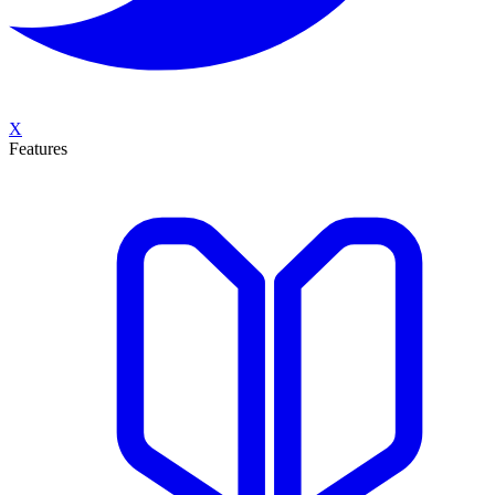
X
Features