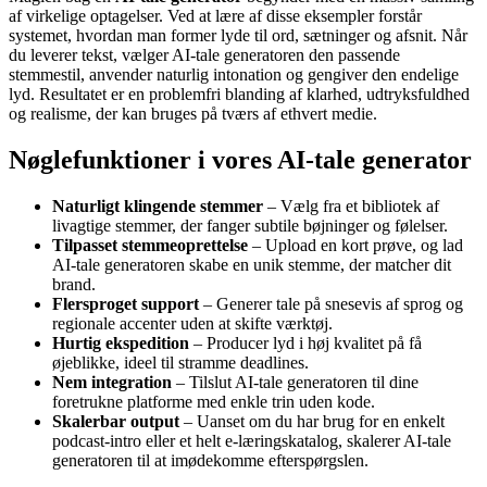
af virkelige optagelser. Ved at lære af disse eksempler forstår
systemet, hvordan man former lyde til ord, sætninger og afsnit. Når
du leverer tekst, vælger AI-tale generatoren den passende
stemmestil, anvender naturlig intonation og gengiver den endelige
lyd. Resultatet er en problemfri blanding af klarhed, udtryksfuldhed
og realisme, der kan bruges på tværs af ethvert medie.
Nøglefunktioner i vores AI-tale generator
Naturligt klingende stemmer
– Vælg fra et bibliotek af
livagtige stemmer, der fanger subtile bøjninger og følelser.
Tilpasset stemmeoprettelse
– Upload en kort prøve, og lad
AI-tale generatoren skabe en unik stemme, der matcher dit
brand.
Flersproget support
– Generer tale på snesevis af sprog og
regionale accenter uden at skifte værktøj.
Hurtig ekspedition
– Producer lyd i høj kvalitet på få
øjeblikke, ideel til stramme deadlines.
Nem integration
– Tilslut AI-tale generatoren til dine
foretrukne platforme med enkle trin uden kode.
Skalerbar output
– Uanset om du har brug for en enkelt
podcast-intro eller et helt e-læringskatalog, skalerer AI-tale
generatoren til at imødekomme efterspørgslen.