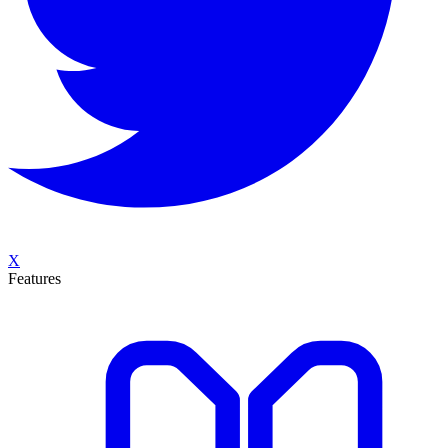
X
Features