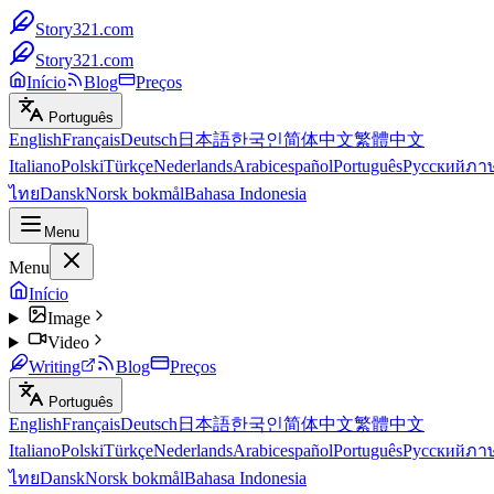
Story321.com
Story321.com
Início
Blog
Preços
Português
English
Français
Deutsch
日本語
한국인
简体中文
繁體中文
Italiano
Polski
Türkçe
Nederlands
Arabic
español
Português
Русский
ภา
ไทย
Dansk
Norsk bokmål
Bahasa Indonesia
Menu
Menu
Início
Image
Video
Writing
Blog
Preços
Português
English
Français
Deutsch
日本語
한국인
简体中文
繁體中文
Italiano
Polski
Türkçe
Nederlands
Arabic
español
Português
Русский
ภา
ไทย
Dansk
Norsk bokmål
Bahasa Indonesia