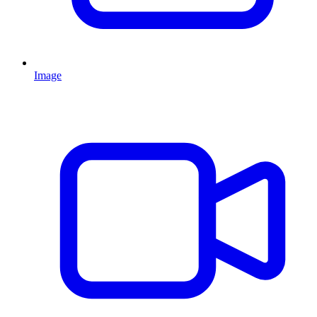
Image