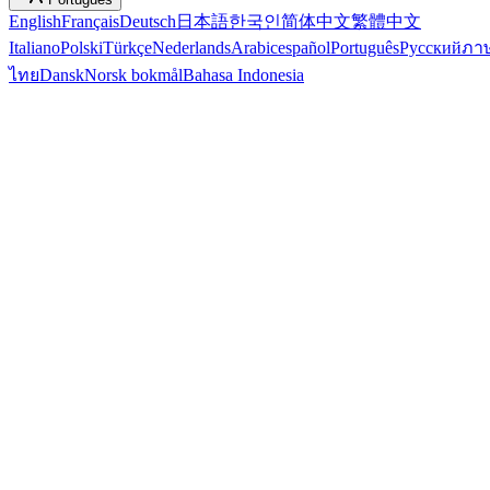
English
Français
Deutsch
日本語
한국인
简体中文
繁體中文
Italiano
Polski
Türkçe
Nederlands
Arabic
español
Português
Русский
ภา
ไทย
Dansk
Norsk bokmål
Bahasa Indonesia