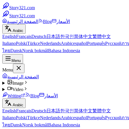
Story321.com
Story321.com
الأسعار
Blog
الصفحة الرئيسية
Arabic
English
Français
Deutsch
日本語
한국인
简体中文
繁體中文
Italiano
Polski
Türkçe
Nederlands
Arabic
español
Português
Русский
ภา
ไทย
Dansk
Norsk bokmål
Bahasa Indonesia
Menu
Menu
الصفحة الرئيسية
Image
Video
الأسعار
Blog
Writing
Arabic
English
Français
Deutsch
日本語
한국인
简体中文
繁體中文
Italiano
Polski
Türkçe
Nederlands
Arabic
español
Português
Русский
ภา
ไทย
Dansk
Norsk bokmål
Bahasa Indonesia