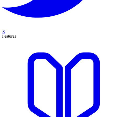
X
Features