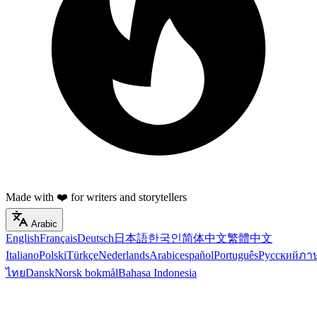
Made with ❤️ for writers and storytellers
Arabic
English
Français
Deutsch
日本語
한국인
简体中文
繁體中文
Italiano
Polski
Türkçe
Nederlands
Arabic
español
Português
Русский
ภา
ไทย
Dansk
Norsk bokmål
Bahasa Indonesia