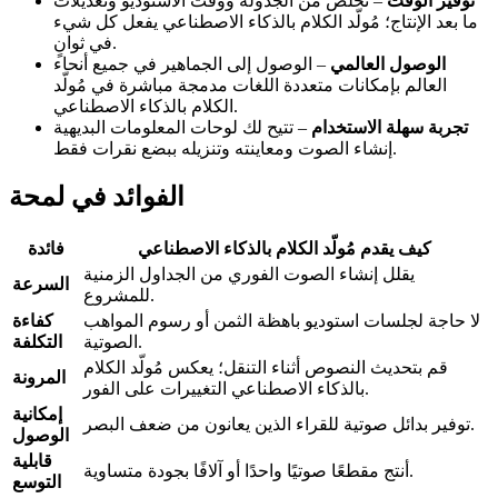
توفير الوقت
– تخلص من الجدولة ووقت الاستوديو وتعديلات
ما بعد الإنتاج؛ مُولّد الكلام بالذكاء الاصطناعي يفعل كل شيء
في ثوانٍ.
الوصول العالمي
– الوصول إلى الجماهير في جميع أنحاء
العالم بإمكانات متعددة اللغات مدمجة مباشرة في مُولّد
الكلام بالذكاء الاصطناعي.
تجربة سهلة الاستخدام
– تتيح لك لوحات المعلومات البديهية
إنشاء الصوت ومعاينته وتنزيله ببضع نقرات فقط.
الفوائد في لمحة
كيف يقدم مُولّد الكلام بالذكاء الاصطناعي
فائدة
يقلل إنشاء الصوت الفوري من الجداول الزمنية
السرعة
للمشروع.
لا حاجة لجلسات استوديو باهظة الثمن أو رسوم المواهب
كفاءة
الصوتية.
التكلفة
قم بتحديث النصوص أثناء التنقل؛ يعكس مُولّد الكلام
المرونة
بالذكاء الاصطناعي التغييرات على الفور.
إمكانية
توفير بدائل صوتية للقراء الذين يعانون من ضعف البصر.
الوصول
قابلية
أنتج مقطعًا صوتيًا واحدًا أو آلافًا بجودة متساوية.
التوسع