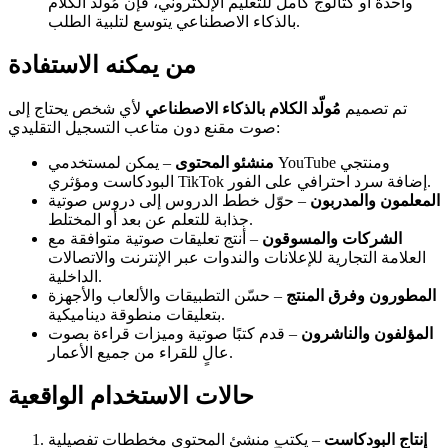
واحدة أو كتالوج كامل للتعليم الإلكتروني، فإن مُولّد الكلام
بالذكاء الاصطناعي يتوسع لتلبية الطلب.
من يمكنه الاستفادة
تم تصميم
مُولّد الكلام بالذكاء الاصطناعي
لأي شخص يحتاج إلى
صوت مقنع دون متاعب التسجيل التقليدي:
منشئو المحتوى
– يمكن لمستخدمي YouTube ومنتجي
البودكاست ومؤثري TikTok إضافة سرد احترافي على الفور.
المعلمون والمدربون
– حوّل خطط الدروس إلى دروس صوتية
جذابة للتعلم عن بعد أو المختلط.
الشركات والمسوقون
– أنتج تعليقات صوتية متوافقة مع
العلامة التجارية للإعلانات والندوات عبر الإنترنت والاتصالات
الداخلية.
المطورون وفرق المنتج
– حسّن التطبيقات والألعاب والأجهزة
بتعليقات منطوقة ديناميكية.
المؤلفون والناشرون
– قدم كتبًا صوتية وميزات قراءة بصوت
عالٍ للقراء من جميع الأعمار.
حالات الاستخدام الواقعية
إنتاج البودكاست
– يكتب منشئ المحتوى مخططات تفصيلية