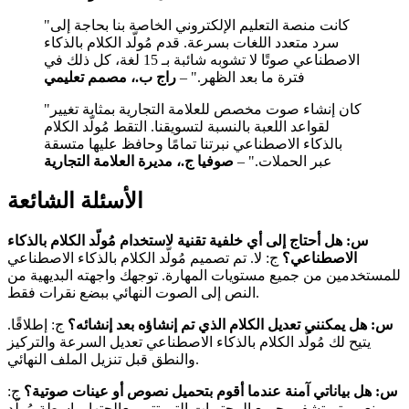
"كانت منصة التعليم الإلكتروني الخاصة بنا بحاجة إلى
سرد متعدد اللغات بسرعة. قدم مُولّد الكلام بالذكاء
الاصطناعي صوتًا لا تشوبه شائبة بـ 15 لغة، كل ذلك في
فترة ما بعد الظهر." –
راج ب.، مصمم تعليمي
"كان إنشاء صوت مخصص للعلامة التجارية بمثابة تغيير
لقواعد اللعبة بالنسبة لتسويقنا. التقط مُولّد الكلام
بالذكاء الاصطناعي نبرتنا تمامًا وحافظ عليها متسقة
عبر الحملات." –
صوفيا ج.، مديرة العلامة التجارية
الأسئلة الشائعة
س: هل أحتاج إلى أي خلفية تقنية لاستخدام مُولّد الكلام بالذكاء
الاصطناعي؟
ج: لا. تم تصميم مُولّد الكلام بالذكاء الاصطناعي
للمستخدمين من جميع مستويات المهارة. توجهك واجهته البديهية من
النص إلى الصوت النهائي ببضع نقرات فقط.
س: هل يمكنني تعديل الكلام الذي تم إنشاؤه بعد إنشائه؟
ج: إطلاقًا.
يتيح لك مُولّد الكلام بالذكاء الاصطناعي تعديل السرعة والتركيز
والنطق قبل تنزيل الملف النهائي.
س: هل بياناتي آمنة عندما أقوم بتحميل نصوص أو عينات صوتية؟
ج:
نعم. يتم تشفير جميع المحتويات التي تتم معالجتها بواسطة مُولّد