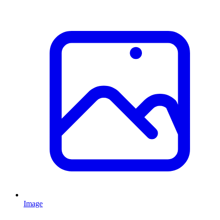
Image