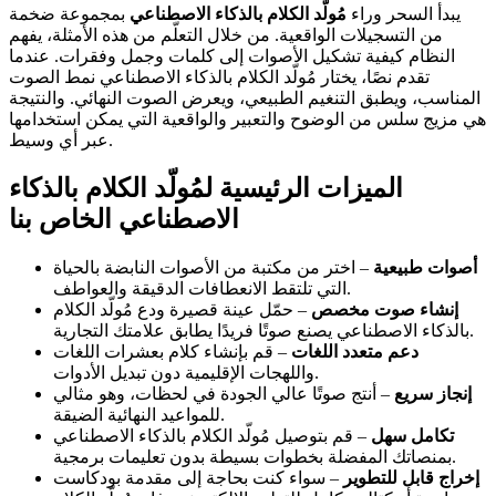
يبدأ السحر وراء
مُولّد الكلام بالذكاء الاصطناعي
بمجموعة ضخمة
من التسجيلات الواقعية. من خلال التعلّم من هذه الأمثلة، يفهم
النظام كيفية تشكيل الأصوات إلى كلمات وجمل وفقرات. عندما
تقدم نصًا، يختار مُولّد الكلام بالذكاء الاصطناعي نمط الصوت
المناسب، ويطبق التنغيم الطبيعي، ويعرض الصوت النهائي. والنتيجة
هي مزيج سلس من الوضوح والتعبير والواقعية التي يمكن استخدامها
عبر أي وسيط.
الميزات الرئيسية لمُولّد الكلام بالذكاء
الاصطناعي الخاص بنا
أصوات طبيعية
– اختر من مكتبة من الأصوات النابضة بالحياة
التي تلتقط الانعطافات الدقيقة والعواطف.
إنشاء صوت مخصص
– حمّل عينة قصيرة ودع مُولّد الكلام
بالذكاء الاصطناعي يصنع صوتًا فريدًا يطابق علامتك التجارية.
دعم متعدد اللغات
– قم بإنشاء كلام بعشرات اللغات
واللهجات الإقليمية دون تبديل الأدوات.
إنجاز سريع
– أنتج صوتًا عالي الجودة في لحظات، وهو مثالي
للمواعيد النهائية الضيقة.
تكامل سهل
– قم بتوصيل مُولّد الكلام بالذكاء الاصطناعي
بمنصاتك المفضلة بخطوات بسيطة بدون تعليمات برمجية.
إخراج قابل للتطوير
– سواء كنت بحاجة إلى مقدمة بودكاست