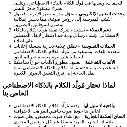
للحلقات، ويغذيها في مُولّد الكلام بالذكاء الاصطناعي، ويتلقى
سردًا مصقولًا جاهزًا للنشر.
وحدات التعليم الإلكتروني
– تحوّل مدرسة عبر الإنترنت فصول
الكتب المدرسية إلى دروس صوتية، مما يحسن إمكانية
الوصول للمتعلمين البصريين.
دعم العملاء
– تستخدم شركة تقنية مُولّد الكلام بالذكاء
الاصطناعي لإنشاء رسائل ودية قيد الانتظار لإبقاء المتصلين
على اطلاع.
الحملات التسويقية
– تطلق علامة تجارية سلسلة إعلانات
متعددة اللغات، وتستفيد من مُولّد الكلام بالذكاء الاصطناعي
للحفاظ على نبرة متسقة عبر المناطق.
الألعاب التفاعلية
– يضيف مطورو الألعاب حوارًا ديناميكيًا
للشخصيات باستخدام مُولّد الكلام بالذكاء الاصطناعي، مما
يقلل الحاجة إلى فرق التعليق الصوتي الكبيرة.
لماذا تختار مُولّد الكلام بالذكاء الاصطناعي
الخاص بنا
واقعية لا مثيل لها
– يقدم مُولّد الكلام بالذكاء الاصطناعي
الخاص بنا جودة صوت تنافس المواهب الاحترافية.
اتساق العلامة التجارية
– مع إنشاء صوت مخصص، يظل صوت
علامتك التجارية الفريد متسقًا عبر كل جزء من المحتوى.