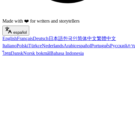
Made with ❤️ for writers and storytellers
español
English
Français
Deutsch
日本語
한국인
简体中文
繁體中文
Italiano
Polski
Türkçe
Nederlands
Arabic
español
Português
Русский
ภา
ไทย
Dansk
Norsk bokmål
Bahasa Indonesia