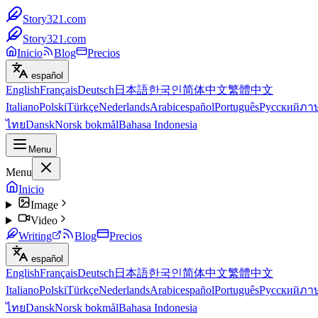
Story321.com
Story321.com
Inicio
Blog
Precios
español
English
Français
Deutsch
日本語
한국인
简体中文
繁體中文
Italiano
Polski
Türkçe
Nederlands
Arabic
español
Português
Русский
ภา
ไทย
Dansk
Norsk bokmål
Bahasa Indonesia
Menu
Menu
Inicio
Image
Video
Writing
Blog
Precios
español
English
Français
Deutsch
日本語
한국인
简体中文
繁體中文
Italiano
Polski
Türkçe
Nederlands
Arabic
español
Português
Русский
ภา
ไทย
Dansk
Norsk bokmål
Bahasa Indonesia