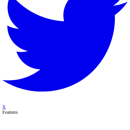
X
Features