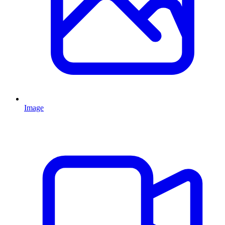
Image