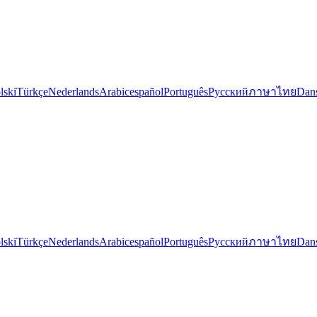
lski
Türkçe
Nederlands
Arabic
español
Português
Русский
ภาษาไทย
Dan
lski
Türkçe
Nederlands
Arabic
español
Português
Русский
ภาษาไทย
Dan