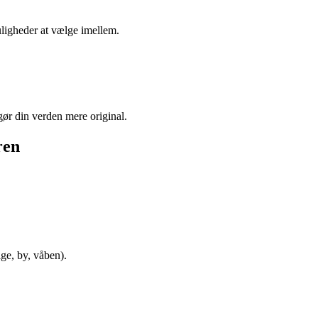
uligheder at vælge imellem.
gør din verden mere original.
ren
ge, by, våben).