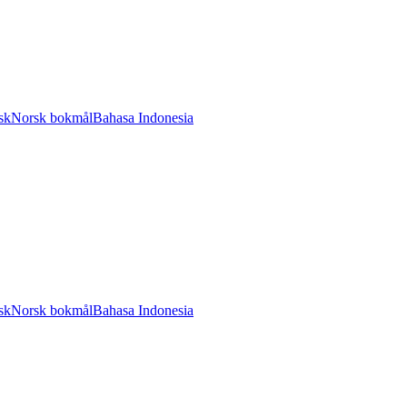
sk
Norsk bokmål
Bahasa Indonesia
sk
Norsk bokmål
Bahasa Indonesia