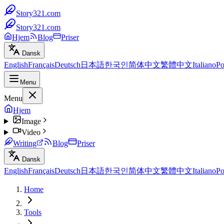
Story321.com
Story321.com
Hjem
Blog
Priser
Dansk
English
Français
Deutsch
日本語
한국인
简体中文
繁體中文
Italiano
Po
Menu
Menu
Hjem
Image
Video
Writing
Blog
Priser
Dansk
English
Français
Deutsch
日本語
한국인
简体中文
繁體中文
Italiano
Po
Home
Tools