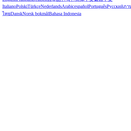
Italiano
Polski
Türkçe
Nederlands
Arabic
español
Português
Русский
ภา
ไทย
Dansk
Norsk bokmål
Bahasa Indonesia