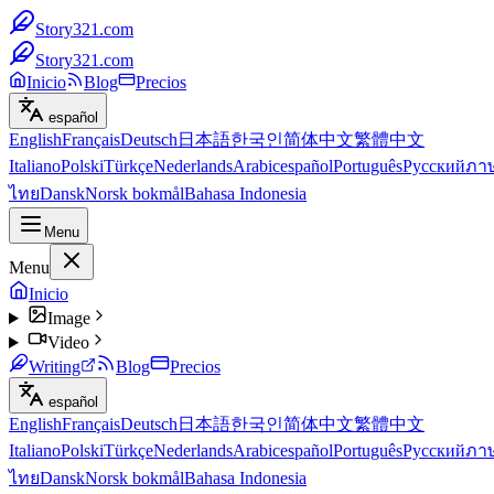
Story321.com
Story321.com
Inicio
Blog
Precios
español
English
Français
Deutsch
日本語
한국인
简体中文
繁體中文
Italiano
Polski
Türkçe
Nederlands
Arabic
español
Português
Русский
ภา
ไทย
Dansk
Norsk bokmål
Bahasa Indonesia
Menu
Menu
Inicio
Image
Video
Writing
Blog
Precios
español
English
Français
Deutsch
日本語
한국인
简体中文
繁體中文
Italiano
Polski
Türkçe
Nederlands
Arabic
español
Português
Русский
ภา
ไทย
Dansk
Norsk bokmål
Bahasa Indonesia