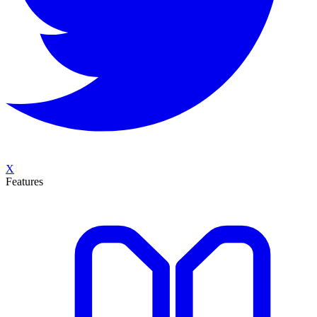
X
Features