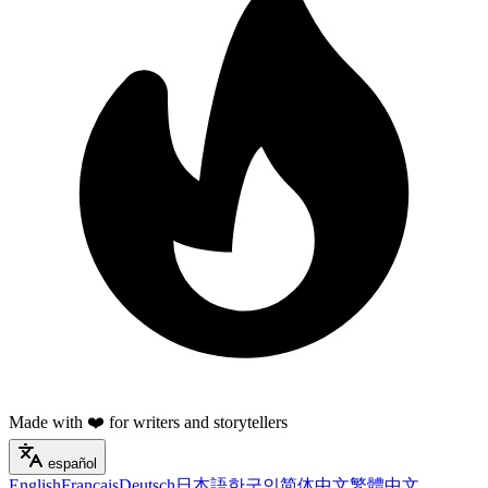
Made with ❤️ for writers and storytellers
español
English
Français
Deutsch
日本語
한국인
简体中文
繁體中文