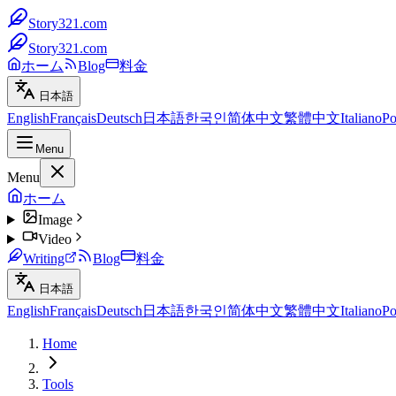
Story321.com
Story321.com
ホーム
Blog
料金
日本語
English
Français
Deutsch
日本語
한국인
简体中文
繁體中文
Italiano
Po
Menu
Menu
ホーム
Image
Video
Writing
Blog
料金
日本語
English
Français
Deutsch
日本語
한국인
简体中文
繁體中文
Italiano
Po
Home
Tools