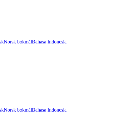
sk
Norsk bokmål
Bahasa Indonesia
sk
Norsk bokmål
Bahasa Indonesia