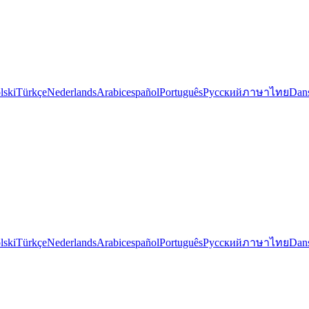
lski
Türkçe
Nederlands
Arabic
español
Português
Русский
ภาษาไทย
Dan
lski
Türkçe
Nederlands
Arabic
español
Português
Русский
ภาษาไทย
Dan