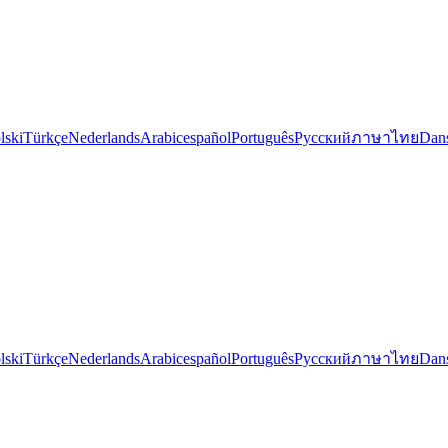
lski
Türkçe
Nederlands
Arabic
español
Português
Русский
ภาษาไทย
Dan
lski
Türkçe
Nederlands
Arabic
español
Português
Русский
ภาษาไทย
Dan