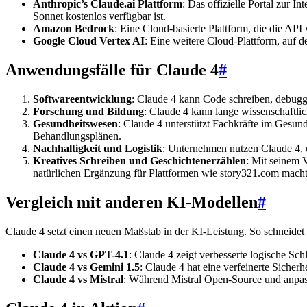
Anthropic’s Claude.ai Plattform
: Das offizielle Portal zur 
Sonnet kostenlos verfügbar ist.
Amazon Bedrock
: Eine Cloud-basierte Plattform, die die API
Google Cloud Vertex AI
: Eine weitere Cloud-Plattform, auf
Anwendungsfälle für Claude 4
#
Softwareentwicklung
: Claude 4 kann Code schreiben, debugg
Forschung und Bildung
: Claude 4 kann lange wissenschaftli
Gesundheitswesen
: Claude 4 unterstützt Fachkräfte im Gesu
Behandlungsplänen.
Nachhaltigkeit und Logistik
: Unternehmen nutzen Claude 4, u
Kreatives Schreiben und Geschichtenerzählen
: Mit seinem 
natürlichen Ergänzung für Plattformen wie story321.com macht
Vergleich mit anderen KI-Modellen
#
Claude 4 setzt einen neuen Maßstab in der KI-Leistung. So schneidet
Claude 4 vs GPT-4.1
: Claude 4 zeigt verbesserte logische S
Claude 4 vs Gemini 1.5
: Claude 4 hat eine verfeinerte Sicher
Claude 4 vs Mistral
: Während Mistral Open-Source und anpassb