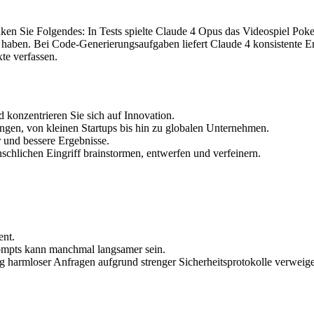
nken Sie Folgendes: In Tests spielte Claude 4 Opus das Videospiel Po
 haben. Bei Code-Generierungsaufgaben liefert Claude 4 konsistente E
te verfassen.
 konzentrieren Sie sich auf Innovation.
ungen, von kleinen Startups bis hin zu globalen Unternehmen.
r und bessere Ergebnisse.
schlichen Eingriff brainstormen, entwerfen und verfeinern.
ent.
ompts kann manchmal langsamer sein.
g harmloser Anfragen aufgrund strenger Sicherheitsprotokolle verweige