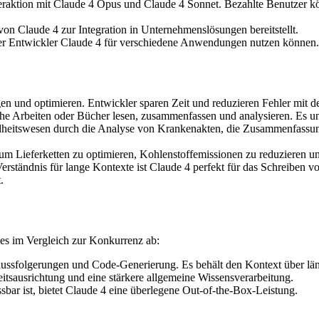
Interaktion mit Claude 4 Opus und Claude 4 Sonnet. Bezahlte Benutzer k
 von Claude 4 zur Integration in Unternehmenslösungen bereitstellt.
 der Entwickler Claude 4 für verschiedene Anwendungen nutzen können.
en und optimieren. Entwickler sparen Zeit und reduzieren Fehler mit d
che Arbeiten oder Bücher lesen, zusammenfassen und analysieren. Es un
ndheitswesen durch die Analyse von Krankenakten, die Zusammenfassun
m Lieferketten zu optimieren, Kohlenstoffemissionen zu reduzieren un
Verständnis für lange Kontexte ist Claude 4 perfekt für das Schreiben
.
 es im Vergleich zur Konkurrenz ab:
chlussfolgerungen und Code-Generierung. Es behält den Kontext über lä
heitsausrichtung und eine stärkere allgemeine Wissensverarbeitung.
ar ist, bietet Claude 4 eine überlegene Out-of-the-Box-Leistung.