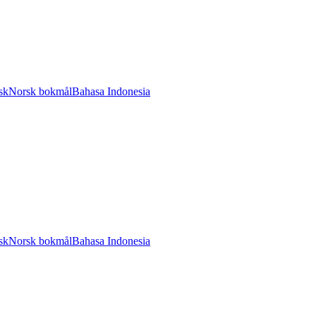
sk
Norsk bokmål
Bahasa Indonesia
sk
Norsk bokmål
Bahasa Indonesia