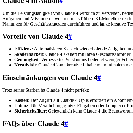
Claude 4 in Aktion
#
Um die Leistungsfähigkeit von Claude 4 wirklich zu verstehen, bede
Aufgaben und Missionen – weit mehr als frühere KI-Modelle erreicht
Planungen für Geschäftsstrategien durchführen und lange kreative Tex
Vorteile von Claude 4
#
Effizienz
: Automatisieren Sie sich wiederholende Aufgaben und
Skalierbarkeit
: Claude 4 skaliert mit Ihren Geschäftsanforder
Genauigkeit
: Verbessertes Verständnis bedeutet weniger Fehle
Kreativität
: Claude 4 kann kreative Inhalte mit minimalem men
Einschränkungen von Claude 4
#
Trotz seiner Stärken ist Claude 4 nicht perfekt:
Kosten
: Der Zugriff auf Claude 4 Opus erfordert ein Abonnem
Latenz
: Die Verarbeitung großer Eingaben oder komplexer Pr
Sicherheitsfilter
: Gelegentlich kann Claude 4 die Beantwortun
FAQs über Claude 4
#