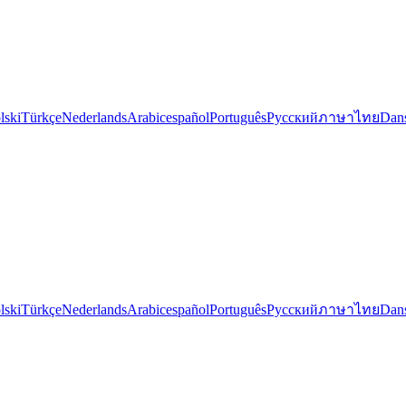
lski
Türkçe
Nederlands
Arabic
español
Português
Русский
ภาษาไทย
Dan
lski
Türkçe
Nederlands
Arabic
español
Português
Русский
ภาษาไทย
Dan