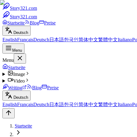
Story321.com
Story321.com
Startseite
Blog
Preise
Deutsch
English
Français
Deutsch
日本語
한국인
简体中文
繁體中文
Italiano
Po
Menu
Menu
Startseite
Image
Video
Writing
Blog
Preise
Deutsch
English
Français
Deutsch
日本語
한국인
简体中文
繁體中文
Italiano
Po
Startseite