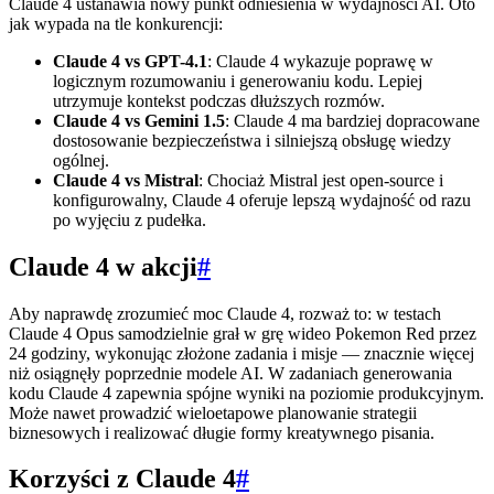
Claude 4 ustanawia nowy punkt odniesienia w wydajności AI. Oto
jak wypada na tle konkurencji:
Claude 4 vs GPT-4.1
: Claude 4 wykazuje poprawę w
logicznym rozumowaniu i generowaniu kodu. Lepiej
utrzymuje kontekst podczas dłuższych rozmów.
Claude 4 vs Gemini 1.5
: Claude 4 ma bardziej dopracowane
dostosowanie bezpieczeństwa i silniejszą obsługę wiedzy
ogólnej.
Claude 4 vs Mistral
: Chociaż Mistral jest open-source i
konfigurowalny, Claude 4 oferuje lepszą wydajność od razu
po wyjęciu z pudełka.
Claude 4 w akcji
#
Aby naprawdę zrozumieć moc Claude 4, rozważ to: w testach
Claude 4 Opus samodzielnie grał w grę wideo Pokemon Red przez
24 godziny, wykonując złożone zadania i misje — znacznie więcej
niż osiągnęły poprzednie modele AI. W zadaniach generowania
kodu Claude 4 zapewnia spójne wyniki na poziomie produkcyjnym.
Może nawet prowadzić wieloetapowe planowanie strategii
biznesowych i realizować długie formy kreatywnego pisania.
Korzyści z Claude 4
#