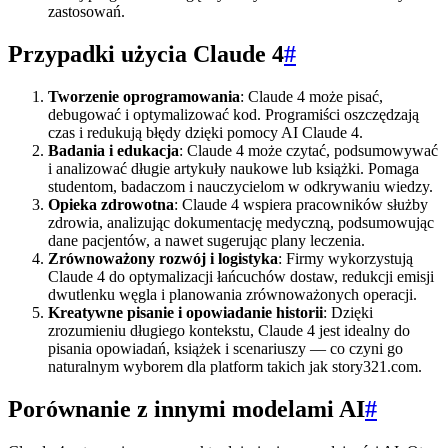
zastosowań.
Przypadki użycia Claude 4
#
Tworzenie oprogramowania
: Claude 4 może pisać,
debugować i optymalizować kod. Programiści oszczędzają
czas i redukują błędy dzięki pomocy AI Claude 4.
Badania i edukacja
: Claude 4 może czytać, podsumowywać
i analizować długie artykuły naukowe lub książki. Pomaga
studentom, badaczom i nauczycielom w odkrywaniu wiedzy.
Opieka zdrowotna
: Claude 4 wspiera pracowników służby
zdrowia, analizując dokumentację medyczną, podsumowując
dane pacjentów, a nawet sugerując plany leczenia.
Zrównoważony rozwój i logistyka
: Firmy wykorzystują
Claude 4 do optymalizacji łańcuchów dostaw, redukcji emisji
dwutlenku węgla i planowania zrównoważonych operacji.
Kreatywne pisanie i opowiadanie historii
: Dzięki
zrozumieniu długiego kontekstu, Claude 4 jest idealny do
pisania opowiadań, książek i scenariuszy — co czyni go
naturalnym wyborem dla platform takich jak story321.com.
Porównanie z innymi modelami AI
#