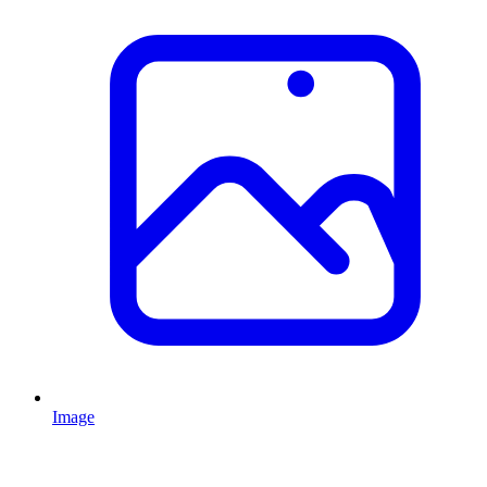
Image