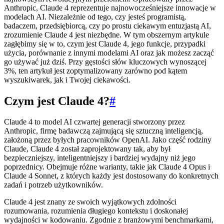
Anthropic, Claude 4 reprezentuje najnowocześniejsze innowacje w
modelach AI. Niezależnie od tego, czy jesteś programistą,
badaczem, przedsiębiorcą, czy po prostu ciekawym entuzjastą AI,
zrozumienie Claude 4 jest niezbędne. W tym obszernym artykule
zagłębimy się w to, czym jest Claude 4, jego funkcje, przypadki
użycia, porównanie z innymi modelami AI oraz jak możesz zacząć
go używać już dziś. Przy gęstości słów kluczowych wynoszącej
3%, ten artykuł jest zoptymalizowany zarówno pod kątem
wyszukiwarek, jak i Twojej ciekawości.
Czym jest Claude 4?
#
Claude 4 to model AI czwartej generacji stworzony przez
Anthropic, firmę badawczą zajmującą się sztuczną inteligencją,
założoną przez byłych pracowników OpenAI. Jako część rodziny
Claude, Claude 4 został zaprojektowany tak, aby był
bezpieczniejszy, inteligentniejszy i bardziej wydajny niż jego
poprzednicy. Obejmuje różne warianty, takie jak Claude 4 Opus i
Claude 4 Sonnet, z których każdy jest dostosowany do konkretnych
zadań i potrzeb użytkowników.
Claude 4 jest znany ze swoich wyjątkowych zdolności
rozumowania, rozumienia długiego kontekstu i doskonałej
wydajności w kodowaniu. Zgodnie z branżowymi benchmarkami,