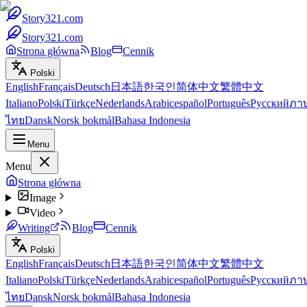
Story321.com
Story321.com
Strona główna
Blog
Cennik
Polski
English
Français
Deutsch
日本語
한국인
简体中文
繁體中文
Italiano
Polski
Türkçe
Nederlands
Arabic
español
Português
Русский
ภา
ไทย
Dansk
Norsk bokmål
Bahasa Indonesia
Menu
Menu
Strona główna
Image
Video
Writing
Blog
Cennik
Polski
English
Français
Deutsch
日本語
한국인
简体中文
繁體中文
Italiano
Polski
Türkçe
Nederlands
Arabic
español
Português
Русский
ภา
ไทย
Dansk
Norsk bokmål
Bahasa Indonesia