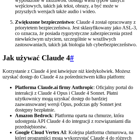
wyposażone w możliwość obsługi wielu typów danych
wejściowych, takich jak tekst, obrazy, a być może w
przyszłych wersjach także audio i wideo.
Zwiększone bezpieczeństwo
: Claude 4 został opracowany z
priorytetem bezpieczeństwa. Jest sklasyfikowany jako ASL-3,
co oznacza, że posiada rygorystyczne zabezpieczenia przed
niewłaściwym użyciem, szczególnie w wrażliwych
zastosowaniach, takich jak biologia lub cyberbezpieczeństwo.
Jak używać Claude 4
#
Korzystanie z Claude 4 jest łatwiejsze niż kiedykolwiek. Możesz
uzyskać dostęp do Claude 4 za pośrednictwem kilku platform:
Platforma Claude.ai firmy Anthropic
: Oficjalny portal do
interakcji z Claude 4 Opus i Claude 4 Sonnet. Płatni
użytkownicy mogą uzyskać dostęp do bardziej
zaawansowanej wersji Opus, podczas gdy Sonnet jest
dostępny bezpłatnie.
Amazon Bedrock
: Platforma oparta na chmurze, która
udostępnia API Claude 4 do integracji z rozwiązaniami dla
przedsiębiorstw.
Google Cloud Vertex AI
: Kolejna platforma chmurowa, na
której programiści mogą wykorzystać Claude 4 do różnych