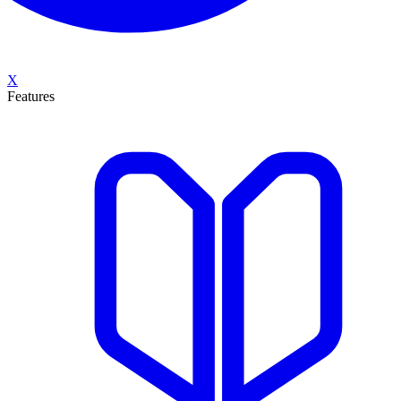
X
Features