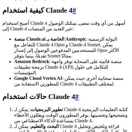
#
كيفية استخدام Claude 4
أصبح استخدام Claude 4 أسهل من أي وقت مضى. يمكنك الوصول
إلى Claude 4 عبر العديد من المنصات:
: البوابة الرسمية
منصة Claude.ai الخاصة بـ Anthropic
للتفاعل مع Claude 4 Opus و Claude 4 Sonnet. يمكن
للمستخدمين المدفوعين الوصول إلى إصدار Opus الأكثر
تقدمًا، بينما يتوفر Sonnet مجانًا.
: منصة قائمة على السحابة توفر واجهة
Amazon Bedrock
برمجة تطبيقات Claude 4 (API) للتكامل في حلول
المؤسسات.
: منصة سحابية أخرى حيث يمكن
Google Cloud Vertex AI
للمطورين الاستفادة من Claude 4 لمختلف التطبيقات.
#
حالات استخدام Claude 4
تطوير البرمجيات
: يمكن لـ Claude 4 كتابة التعليمات البرمجية
وتصحيحها وتحسينها. يوفر المطورون الوقت ويقللون الأخطاء
بمساعدة الذكاء الاصطناعي من Claude 4.
البحث والتعليم
: يمكن لـ Claude 4 قراءة وتلخيص وتحليل
الأوراق أو الكتب الأكاديمية الطويلة. يساعد الطلاب والباحثين