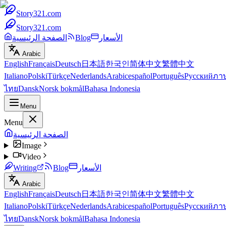
Story321.com
Story321.com
الأسعار
Blog
الصفحة الرئيسية
Arabic
English
Français
Deutsch
日本語
한국인
简体中文
繁體中文
Italiano
Polski
Türkçe
Nederlands
Arabic
español
Português
Русский
ภา
ไทย
Dansk
Norsk bokmål
Bahasa Indonesia
Menu
Menu
الصفحة الرئيسية
Image
Video
الأسعار
Blog
Writing
Arabic
English
Français
Deutsch
日本語
한국인
简体中文
繁體中文
Italiano
Polski
Türkçe
Nederlands
Arabic
español
Português
Русский
ภา
ไทย
Dansk
Norsk bokmål
Bahasa Indonesia