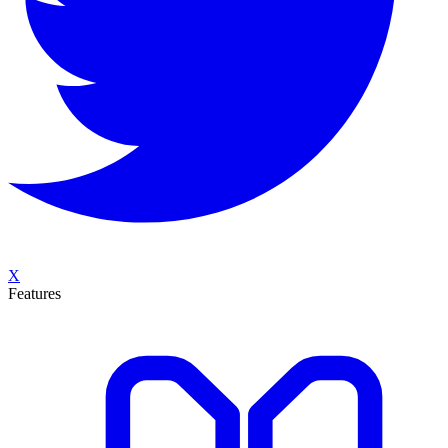
X
Features