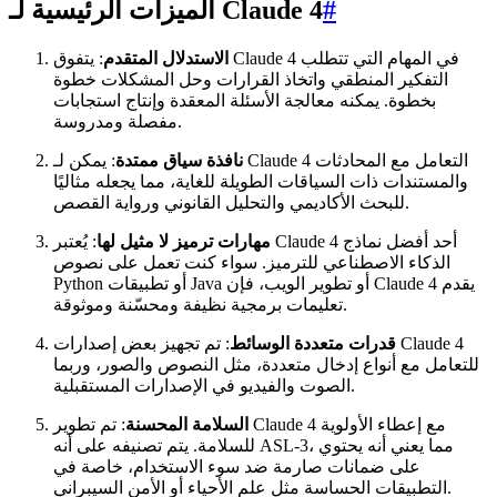
#
الميزات الرئيسية لـ Claude 4
الاستدلال المتقدم
: يتفوق Claude 4 في المهام التي تتطلب
التفكير المنطقي واتخاذ القرارات وحل المشكلات خطوة
بخطوة. يمكنه معالجة الأسئلة المعقدة وإنتاج استجابات
مفصلة ومدروسة.
نافذة سياق ممتدة
: يمكن لـ Claude 4 التعامل مع المحادثات
والمستندات ذات السياقات الطويلة للغاية، مما يجعله مثاليًا
للبحث الأكاديمي والتحليل القانوني ورواية القصص.
مهارات ترميز لا مثيل لها
: يُعتبر Claude 4 أحد أفضل نماذج
الذكاء الاصطناعي للترميز. سواء كنت تعمل على نصوص
Python أو تطبيقات Java أو تطوير الويب، فإن Claude 4 يقدم
تعليمات برمجية نظيفة ومحسّنة وموثوقة.
قدرات متعددة الوسائط
: تم تجهيز بعض إصدارات Claude 4
للتعامل مع أنواع إدخال متعددة، مثل النصوص والصور، وربما
الصوت والفيديو في الإصدارات المستقبلية.
السلامة المحسنة
: تم تطوير Claude 4 مع إعطاء الأولوية
للسلامة. يتم تصنيفه على أنه ASL-3، مما يعني أنه يحتوي
على ضمانات صارمة ضد سوء الاستخدام، خاصة في
التطبيقات الحساسة مثل علم الأحياء أو الأمن السيبراني.