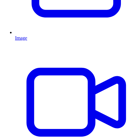
Image