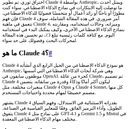
اختراق ثوري. تم تطوير Claude 4 بواسطة Anthropic، ويمثل أحدث
ما توصلت إليه الابتكارات في نماذج الذكاء الاصطناعي. سواء كنت
مطورًا أو باحثًا أو رائد أعمال أو متحمسًا فضوليًا للذكاء الاصطناعي،
فإن فهم Claude 4 أمر ضروري. في هذه المقالة الشاملة، سوف
نتعمق في ماهية Claude 4، وميزاته، وحالات استخدامه، ومقارنته
بنماذج الذكاء الاصطناعي الأخرى، وكيف يمكنك البدء في استخدامه
اليوم. مع كثافة كلمات رئيسية تبلغ 3٪، تم تحسين هذه المقالة
لمحركات البحث وفضولك على حد سواء.
#
ما هو Claude 4؟
Claude 4 هو نموذج الذكاء الاصطناعي من الجيل الرابع الذي أنشأته
Anthropic، وهي شركة أبحاث الذكاء الاصطناعي التي أسسها
موظفون سابقون في OpenAI. كجزء من عائلة Claude، تم تصميم
Claude 4 ليكون أكثر أمانًا وذكاءً وقدرة من سابقاته. يتضمن
متغيرات مختلفة، مثل Claude 4 Opus و Claude 4 Sonnet، كل منها
مصمم خصيصًا لمهام محددة واحتياجات المستخدم.
يشتهر Claude 4 بقدراته الاستثنائية في الاستدلال، وفهم السياق
الطويل، وأداء الترميز الفائق. وفقًا للمعايير القياسية في الصناعة،
يتفوق Claude 4 على نماذج مثل GPT-4.1 و Gemini 1.5 و Mistral في
مختلف مهام الذكاء الاصطناعي المعقدة.