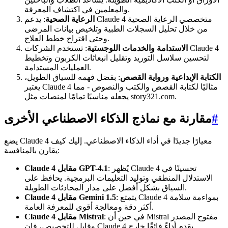
والمعلمين في اكتشاف المعرفة.
الرعاية الصحية
: يدعم Claude 4 متخصصي الرعاية الصحية
من خلال تحليل السجلات الطبية وتلخيص بيانات المرضى
وحتى اقتراح خطط العلاج.
الاستدامة والخدمات اللوجستية
: تستخدم الشركات Claude 4
لتحسين سلاسل التوريد وتقليل انبعاثات الكربون وتخطيط
العمليات المستدامة.
الكتابة الإبداعية ورواية القصص
: بفضل فهمه للسياق الطويل،
يعتبر Claude 4 مثاليًا لكتابة القصص والكتب والنصوص - مما
يجعله مناسبًا تمامًا لمنصات مثل story321.com.
#
مقارنة مع نماذج الذكاء الاصطناعي الأخرى
يضع Claude 4 معيارًا جديدًا في أداء الذكاء الاصطناعي. إليك كيف
يقارن بالمنافسة:
: يُظهر Claude 4 تحسينًا في
Claude 4 مقابل GPT-4.1
الاستدلال المنطقي وتوليد التعليمات البرمجية. يحافظ على
السياق بشكل أفضل على مدار المحادثات الطويلة.
: يتمتع Claude 4 بمواءمة سلامة
Claude 4 مقابل Gemini 1.5
أكثر دقة ومعالجة أقوى للمعرفة العامة.
: في حين أن Mistral مفتوح المصدر
Claude 4 مقابل Mistral
وقابل للتخصيص، فإن Claude 4 يقدم أداءً فائقًا خارج