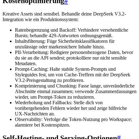
Kostenoptimierung
#
Kreative Assets sind sensibel. Behandle deine DeepSeek V3.2-
Integration wie ein Produktionssystem:
Ratenbegrenzung und Backoff: Verhindere versehentliche
Bursts; behandle 429-Antworten ordnungsgemäß.
Inhaltsfilterung: Füge Sicherheitsklassifikatoren für
unzulässige oder markensichere Inhalte hinzu.
PII-Verarbeitung: Redigiere personenbezogene Daten, bevor
du sie an die API sendest; protokolliere nur nicht sensible
Metadaten.
Prompt-Caching: Halte stabile System-Prompts und
Styleguides fest, um von Cache-Treffern mit der DeepSeek
V3.2-Preisgestaltung zu profitieren.
Komprimierung und Chunking: Fasse lange, unveränderliche
Abschnitte einmal zusammen; verwende Zusammenfassungen
wieder, um Prompt-Token zu reduzieren.
Wiederholung und Fallbacks: Stelle dich von
vorübergehenden Fehlern wieder her und zeige hilfreiche
UX-Nachrichten an.
Observability: Verfolge die Token-Nutzung pro Workspace;
alarmiere bei Kostenspitzen.
Self-Hosting- und Serving-Optionen
#