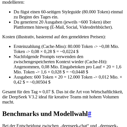
modellieren:
Du fügst einen 60-seitigen Styleguide (80.000 Token) einmal
zu Beginn des Tages ein.
Du generierst 20 Ausgaben (jeweils ~600 Token) über
Plattformen hinweg (E-Mail, Social, Videodrehbücher).
Kosten (illustrativ, basierend auf den gemeldeten Preisen):
Ersteinzahlung (Cache-Miss): 80.000 Token -> ~0,08 Mio.
Token -> 0,08 × 0,28 $ = ~0,0224 $
Nachfolgende Prompts verwenden den
zwischengespeicherten Kontext wieder (Cache-Hit):
Angenommen, 0,08 Mio. Eingabetoken pro Lauf × 20 = 1,6
Mio. Token -> 1,6 × 0,028 $ = ~0,0448 $
Ausgaben: 600 Token × 20 = 12.000 Token -> 0,012 Mio. ×
0,42 $ = ~0,00504 $
Gesamt für den Tag ≈ 0,07 $. Das ist die Art von Wirtschaftlichkeit,
die DeepSeek V3.2 ideal für kreative Teams mit hohem Volumen
macht.
Benchmarks und Modellwahl
#
Bei der Entscheidung zwischen „deepseek-chat“ und „deepseek-