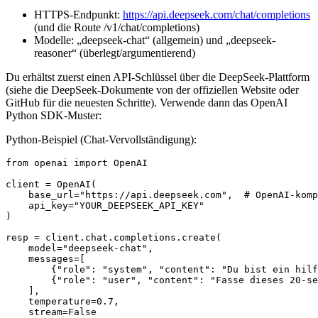
HTTPS-Endpunkt:
https://api.deepseek.com/chat/completions
(und die Route /v1/chat/completions)
Modelle: „deepseek-chat“ (allgemein) und „deepseek-
reasoner“ (überlegt/argumentierend)
Du erhältst zuerst einen API-Schlüssel über die DeepSeek-Plattform
(siehe die DeepSeek-Dokumente von der offiziellen Website oder
GitHub für die neuesten Schritte). Verwende dann das OpenAI
Python SDK-Muster:
Python-Beispiel (Chat-Vervollständigung):
from openai import OpenAI

client = OpenAI(

    base_url="https://api.deepseek.com",  # OpenAI-komp
    api_key="YOUR_DEEPSEEK_API_KEY"

)

resp = client.chat.completions.create(

    model="deepseek-chat",

    messages=[

        {"role": "system", "content": "Du bist ein hilf
        {"role": "user", "content": "Fasse dieses 20-se
    ],

    temperature=0.7,

    stream=False
