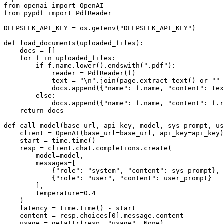
from openai import OpenAI

from pypdf import PdfReader

DEEPSEEK_API_KEY = os.getenv("DEEPSEEK_API_KEY")

def load_documents(uploaded_files):

    docs = []

    for f in uploaded_files:

        if f.name.lower().endswith(".pdf"):

            reader = PdfReader(f)

            text = "\n".join(page.extract_text() or "" 
            docs.append({"name": f.name, "content": tex
        else:

            docs.append({"name": f.name, "content": f.r
    return docs

def call_model(base_url, api_key, model, sys_prompt, us
    client = OpenAI(base_url=base_url, api_key=api_key)

    start = time.time()

    resp = client.chat.completions.create(

        model=model,

        messages=[

            {"role": "system", "content": sys_prompt},

            {"role": "user", "content": user_prompt}

        ],

        temperature=0.4

    )

    latency = time.time() - start

    content = resp.choices[0].message.content

    usage = getattr(resp, "usage", None)
