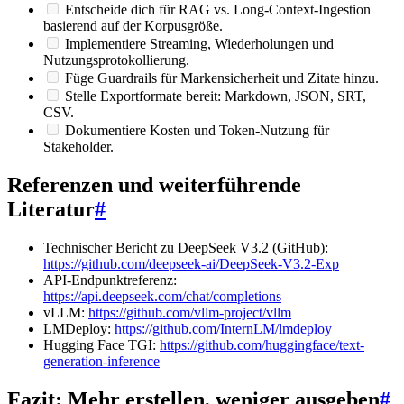
Entscheide dich für RAG vs. Long-Context-Ingestion
basierend auf der Korpusgröße.
Implementiere Streaming, Wiederholungen und
Nutzungsprotokollierung.
Füge Guardrails für Markensicherheit und Zitate hinzu.
Stelle Exportformate bereit: Markdown, JSON, SRT,
CSV.
Dokumentiere Kosten und Token-Nutzung für
Stakeholder.
Referenzen und weiterführende
Literatur
#
Technischer Bericht zu DeepSeek V3.2 (GitHub):
https://github.com/deepseek-ai/DeepSeek-V3.2-Exp
API-Endpunktreferenz:
https://api.deepseek.com/chat/completions
vLLM:
https://github.com/vllm-project/vllm
LMDeploy:
https://github.com/InternLM/lmdeploy
Hugging Face TGI:
https://github.com/huggingface/text-
generation-inference
Fazit: Mehr erstellen, weniger ausgeben
#