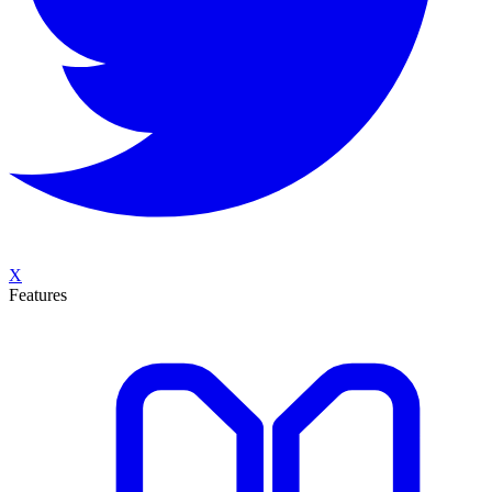
X
Features