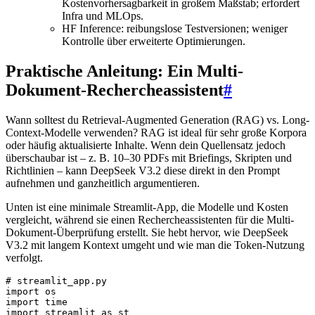
Kostenvorhersagbarkeit in großem Maßstab; erfordert
Infra und MLOps.
HF Inference: reibungslose Testversionen; weniger
Kontrolle über erweiterte Optimierungen.
Praktische Anleitung: Ein Multi-
Dokument-Rechercheassistent
#
Wann solltest du Retrieval-Augmented Generation (RAG) vs. Long-
Context-Modelle verwenden? RAG ist ideal für sehr große Korpora
oder häufig aktualisierte Inhalte. Wenn dein Quellensatz jedoch
überschaubar ist – z. B. 10–30 PDFs mit Briefings, Skripten und
Richtlinien – kann DeepSeek V3.2 diese direkt in den Prompt
aufnehmen und ganzheitlich argumentieren.
Unten ist eine minimale Streamlit-App, die Modelle und Kosten
vergleicht, während sie einen Rechercheassistenten für die Multi-
Dokument-Überprüfung erstellt. Sie hebt hervor, wie DeepSeek
V3.2 mit langem Kontext umgeht und wie man die Token-Nutzung
verfolgt.
# streamlit_app.py

import os

import time

import streamlit as st
