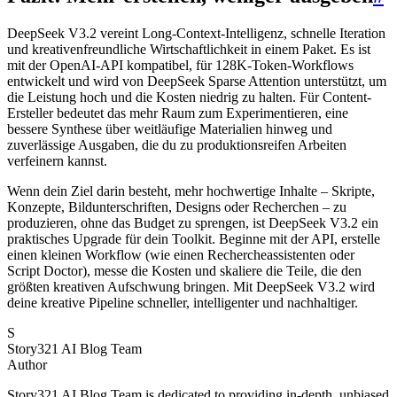
DeepSeek V3.2 vereint Long-Context-Intelligenz, schnelle Iteration
und kreativenfreundliche Wirtschaftlichkeit in einem Paket. Es ist
mit der OpenAI-API kompatibel, für 128K-Token-Workflows
entwickelt und wird von DeepSeek Sparse Attention unterstützt, um
die Leistung hoch und die Kosten niedrig zu halten. Für Content-
Ersteller bedeutet das mehr Raum zum Experimentieren, eine
bessere Synthese über weitläufige Materialien hinweg und
zuverlässige Ausgaben, die du zu produktionsreifen Arbeiten
verfeinern kannst.
Wenn dein Ziel darin besteht, mehr hochwertige Inhalte – Skripte,
Konzepte, Bildunterschriften, Designs oder Recherchen – zu
produzieren, ohne das Budget zu sprengen, ist DeepSeek V3.2 ein
praktisches Upgrade für dein Toolkit. Beginne mit der API, erstelle
einen kleinen Workflow (wie einen Rechercheassistenten oder
Script Doctor), messe die Kosten und skaliere die Teile, die den
größten kreativen Aufschwung bringen. Mit DeepSeek V3.2 wird
deine kreative Pipeline schneller, intelligenter und nachhaltiger.
S
Story321 AI Blog Team
Author
Story321 AI Blog Team is dedicated to providing in-depth, unbiased