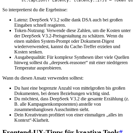
So interpretierst du die Ergebnisse:
Latenz: DeepSeek V3.2 sollte dank DSA auch bei großen
Eingaben schnell reagieren.
Token-Nutzung: Verwende diese Zahlen, um die Kosten unter
der DeepSeek V3.2-Preisgestaltung zu schätzen. Wenn du
einen stabilen System-Prompt oder Dokument-Digest
wiederverwendest, kannst du Cache-Treffer erzielen und
Kosten senken.
Ausgabequalität: Für komplexe Synthesen über viele Quellen
hinweg solltest du „deepseek-reasoner“ mit einer niedrigeren
Temperatur ausprobieren.
Wann du diesen Ansatz verwenden solltest:
Du hast eine begrenzte Anzahl von mittelgroßen bis großen
Dokumenten, bei denen Beziehungen wichtig sind.
Du möchtest, dass DeepSeek V3.2 die gesamte Erzählung (z.
B. alle Kampagnenkomponenten) anstelle von
zusammenhanglosen Ausschnitten sieht.
Dein Kreativteam profitiert von einer einmaligen „alles im
Kontext“-Klarheit.
Frontend-UX-Tipps für kreative Tools
#