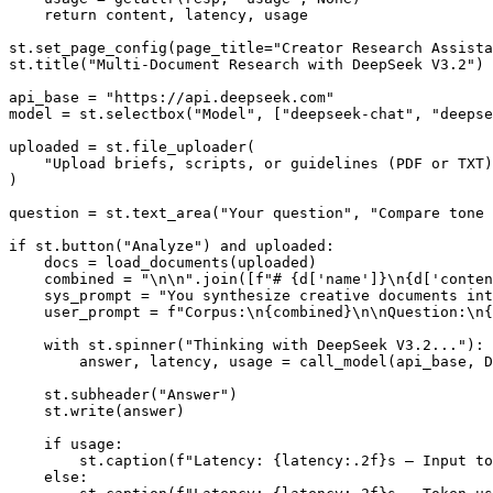
    return content, latency, usage

st.set_page_config(page_title="Creator Research Assista
st.title("Multi-Document Research with DeepSeek V3.2")

api_base = "https://api.deepseek.com"

model = st.selectbox("Model", ["deepseek-chat", "deepse
uploaded = st.file_uploader(

    "Upload briefs, scripts, or guidelines (PDF or TXT)
)

question = st.text_area("Your question", "Compare tone 
if st.button("Analyze") and uploaded:

    docs = load_documents(uploaded)

    combined = "\n\n".join([f"# {d['name']}\n{d['conten
    sys_prompt = "You synthesize creative documents int
    user_prompt = f"Corpus:\n{combined}\n\nQuestion:\n{
    with st.spinner("Thinking with DeepSeek V3.2..."):

        answer, latency, usage = call_model(api_base, D
    st.subheader("Answer")

    st.write(answer)

    if usage:

        st.caption(f"Latency: {latency:.2f}s — Input to
    else:
