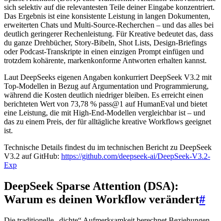
sich selektiv auf die relevantesten Teile deiner Eingabe konzentriert.
Das Ergebnis ist eine konsistente Leistung in langen Dokumenten,
erweiterten Chats und Multi-Source-Recherchen – und das alles bei
deutlich geringerer Rechenleistung. Für Kreative bedeutet das, dass
du ganze Drehbücher, Story-Bibeln, Shot Lists, Design-Briefings
oder Podcast-Transkripte in einen einzigen Prompt einfügen und
trotzdem kohärente, markenkonforme Antworten erhalten kannst.
Laut DeepSeeks eigenen Angaben konkurriert DeepSeek V3.2 mit
Top-Modellen in Bezug auf Argumentation und Programmierung,
während die Kosten deutlich niedriger bleiben. Es erreicht einen
berichteten Wert von 73,78 % pass@1 auf HumanEval und bietet
eine Leistung, die mit High-End-Modellen vergleichbar ist – und
das zu einem Preis, der für alltägliche kreative Workflows geeignet
ist.
Technische Details findest du im technischen Bericht zu DeepSeek
V3.2 auf GitHub:
https://github.com/deepseek-ai/DeepSeek-V3.2-
Exp
DeepSeek Sparse Attention (DSA):
Warum es deinen Workflow verändert
#
Die traditionelle „dichte“ Aufmerksamkeit berechnet Beziehungen