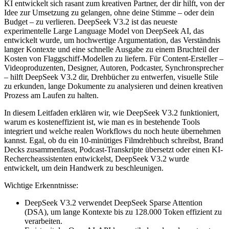
KI entwickelt sich rasant zum kreativen Partner, der dir hilft, von der
Idee zur Umsetzung zu gelangen, ohne deine Stimme – oder dein
Budget – zu verlieren. DeepSeek V3.2 ist das neueste
experimentelle Large Language Model von DeepSeek AI, das
entwickelt wurde, um hochwertige Argumentation, das Verständnis
langer Kontexte und eine schnelle Ausgabe zu einem Bruchteil der
Kosten von Flaggschiff-Modellen zu liefern. Für Content-Ersteller –
Videoproduzenten, Designer, Autoren, Podcaster, Synchronsprecher
– hilft DeepSeek V3.2 dir, Drehbücher zu entwerfen, visuelle Stile
zu erkunden, lange Dokumente zu analysieren und deinen kreativen
Prozess am Laufen zu halten.
In diesem Leitfaden erklären wir, wie DeepSeek V3.2 funktioniert,
warum es kosteneffizient ist, wie man es in bestehende Tools
integriert und welche realen Workflows du noch heute übernehmen
kannst. Egal, ob du ein 10-minütiges Filmdrehbuch schreibst, Brand
Decks zusammenfasst, Podcast-Transkripte übersetzt oder einen KI-
Rechercheassistenten entwickelst, DeepSeek V3.2 wurde
entwickelt, um dein Handwerk zu beschleunigen.
Wichtige Erkenntnisse:
DeepSeek V3.2 verwendet DeepSeek Sparse Attention
(DSA), um lange Kontexte bis zu 128.000 Token effizient zu
verarbeiten.