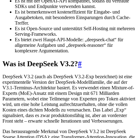
Es ist mit der OpenAI-API kompatibel, sodass du vertraute
SDKs und Endpunkte verwenden kannst.
Es ist bemerkenswert kosteneffizient für Eingabe- und
Ausgabetoken, mit besonderen Einsparungen durch Cache-
Treffer.
Es ist Open-Source und unterstützt Self-Hosting mit mehreren
Serving-Frameworks.
Es bietet zwei Haupt-API-Modelle: „deepseek-chat“ für
allgemeine Aufgaben und „deepseek-reasoner“ für
komplexere Argumentation.
Was ist DeepSeek V3.2?
#
DeepSeek V3.2 (auch als DeepSeek V3.2-Exp bezeichnet) ist eine
experimentelle Version der DeepSeek-Modellfamilie, die auf der
V3.1-Terminus-Architektur basiert. Es verwendet einen Mixture-of-
Experts (MoE)-Ansatz mit einem Design mit 671 Milliarden
Parametern, wobei eine Teilmenge von Experten pro Token aktiviert
wird, um eine hohe Leistung aufrechtzuerhalten, ohne die vollen
Kosten eines dichten Modells zu verursachen. Das Label „Exp“
signalisiert, dass es zwar produktionsfähig ist, aber an vorderster
Front steht – erwarte schnelle Iterationen und Verbesserungen.
Das herausragende Merkmal von DeepSeek V3.2 ist DeepSeek
Sparse Attention (DSA): eine Transformer-Attention-Innovation, die