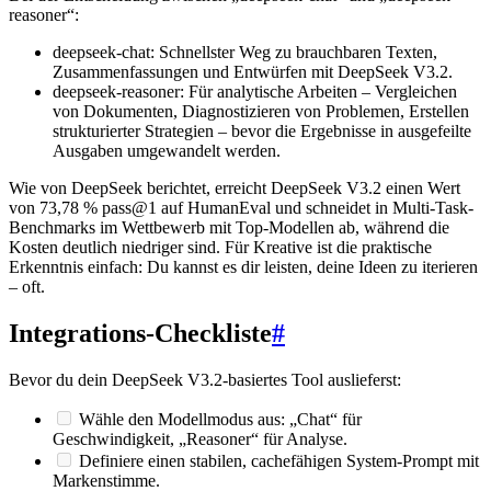
reasoner“:
deepseek-chat: Schnellster Weg zu brauchbaren Texten,
Zusammenfassungen und Entwürfen mit DeepSeek V3.2.
deepseek-reasoner: Für analytische Arbeiten – Vergleichen
von Dokumenten, Diagnostizieren von Problemen, Erstellen
strukturierter Strategien – bevor die Ergebnisse in ausgefeilte
Ausgaben umgewandelt werden.
Wie von DeepSeek berichtet, erreicht DeepSeek V3.2 einen Wert
von 73,78 % pass@1 auf HumanEval und schneidet in Multi-Task-
Benchmarks im Wettbewerb mit Top-Modellen ab, während die
Kosten deutlich niedriger sind. Für Kreative ist die praktische
Erkenntnis einfach: Du kannst es dir leisten, deine Ideen zu iterieren
– oft.
Integrations-Checkliste
#
Bevor du dein DeepSeek V3.2-basiertes Tool auslieferst:
Wähle den Modellmodus aus: „Chat“ für
Geschwindigkeit, „Reasoner“ für Analyse.
Definiere einen stabilen, cachefähigen System-Prompt mit
Markenstimme.