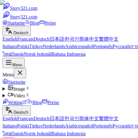
Story321.com
Story321.com
Startseite
Blog
Preise
Deutsch
English
Français
Deutsch
日本語
한국인
简体中文
繁體中文
Italiano
Polski
Türkçe
Nederlands
Arabic
español
Português
Русский
ภา
ไทย
Dansk
Norsk bokmål
Bahasa Indonesia
Menu
Menu
Startseite
Image
Video
Writing
Blog
Preise
Deutsch
English
Français
Deutsch
日本語
한국인
简体中文
繁體中文
Italiano
Polski
Türkçe
Nederlands
Arabic
español
Português
Русский
ภา
ไทย
Dansk
Norsk bokmål
Bahasa Indonesia