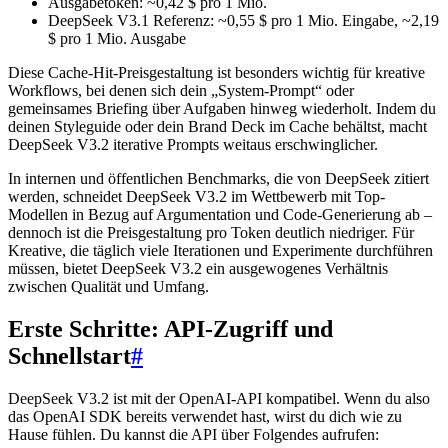
Ausgabetoken: ~0,42 $ pro 1 Mio.
DeepSeek V3.1 Referenz: ~0,55 $ pro 1 Mio. Eingabe, ~2,19
$ pro 1 Mio. Ausgabe
Diese Cache-Hit-Preisgestaltung ist besonders wichtig für kreative
Workflows, bei denen sich dein „System-Prompt“ oder
gemeinsames Briefing über Aufgaben hinweg wiederholt. Indem du
deinen Styleguide oder dein Brand Deck im Cache behältst, macht
DeepSeek V3.2 iterative Prompts weitaus erschwinglicher.
In internen und öffentlichen Benchmarks, die von DeepSeek zitiert
werden, schneidet DeepSeek V3.2 im Wettbewerb mit Top-
Modellen in Bezug auf Argumentation und Code-Generierung ab –
dennoch ist die Preisgestaltung pro Token deutlich niedriger. Für
Kreative, die täglich viele Iterationen und Experimente durchführen
müssen, bietet DeepSeek V3.2 ein ausgewogenes Verhältnis
zwischen Qualität und Umfang.
Erste Schritte: API-Zugriff und
Schnellstart
#
DeepSeek V3.2 ist mit der OpenAI-API kompatibel. Wenn du also
das OpenAI SDK bereits verwendet hast, wirst du dich wie zu
Hause fühlen. Du kannst die API über Folgendes aufrufen: