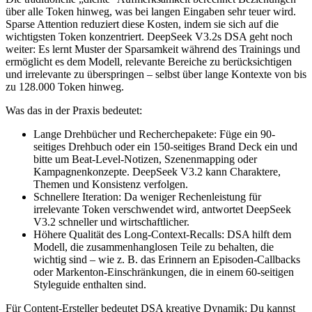
über alle Token hinweg, was bei langen Eingaben sehr teuer wird.
Sparse Attention reduziert diese Kosten, indem sie sich auf die
wichtigsten Token konzentriert. DeepSeek V3.2s DSA geht noch
weiter: Es lernt Muster der Sparsamkeit während des Trainings und
ermöglicht es dem Modell, relevante Bereiche zu berücksichtigen
und irrelevante zu überspringen – selbst über lange Kontexte von bis
zu 128.000 Token hinweg.
Was das in der Praxis bedeutet:
Lange Drehbücher und Recherchepakete: Füge ein 90-
seitiges Drehbuch oder ein 150-seitiges Brand Deck ein und
bitte um Beat-Level-Notizen, Szenenmapping oder
Kampagnenkonzepte. DeepSeek V3.2 kann Charaktere,
Themen und Konsistenz verfolgen.
Schnellere Iteration: Da weniger Rechenleistung für
irrelevante Token verschwendet wird, antwortet DeepSeek
V3.2 schneller und wirtschaftlicher.
Höhere Qualität des Long-Context-Recalls: DSA hilft dem
Modell, die zusammenhanglosen Teile zu behalten, die
wichtig sind – wie z. B. das Erinnern an Episoden-Callbacks
oder Markenton-Einschränkungen, die in einem 60-seitigen
Styleguide enthalten sind.
Für Content-Ersteller bedeutet DSA kreative Dynamik: Du kannst