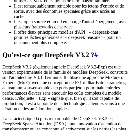
utiliser les SDK et les points de terminaison familiers.
Il est remarquablement rentable pour les jetons d'entrée et de
sortie, avec des économies spéciales grâce aux accès au
cache.
Il est open source et prend en charge l'auto-hébergement, avec
plusieurs frameworks de service.
Il offre deux principaux modèles d'API : « deepseek-chat »
pour les tâches générales et « deepseek-reasoner » pour un
raisonnement plus complexe.
Qu'est-ce que DeepSeek V3.2 ?
#
DeepSeek V3.2 (également appelé DeepSeek V3.2-Exp) est une
version expérimentale de la famille de modèles DeepSeek, construite
sur l'architecture V3.1-Terminus. Il utilise une approche Mixture-of-
Experts (MoE) avec une conception de 671 milliards de paramètres,
activant un sous-ensemble d'experts par jeton pour maintenir des
performances élevées sans encourir les coûts complets du modèle
dense. L'étiquette « Exp » signale que, bien qu'il soit capable de
production, il est à la pointe de la technologie : attendez-vous à une
itération et des améliorations rapides.
La caractéristique la plus remarquable de DeepSeek V3.2 est
DeepSeek Sparse Attention (DSA) : une innovation d'attention de
transformateur qui se concentre sélectivement sur les parties les plus