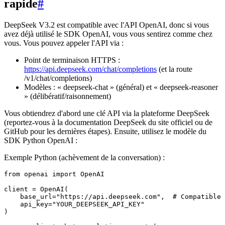
rapide
#
DeepSeek V3.2 est compatible avec l'API OpenAI, donc si vous
avez déjà utilisé le SDK OpenAI, vous vous sentirez comme chez
vous. Vous pouvez appeler l'API via :
Point de terminaison HTTPS :
https://api.deepseek.com/chat/completions
(et la route
/v1/chat/completions)
Modèles : « deepseek-chat » (général) et « deepseek-reasoner
» (délibératif/raisonnement)
Vous obtiendrez d'abord une clé API via la plateforme DeepSeek
(reportez-vous à la documentation DeepSeek du site officiel ou de
GitHub pour les dernières étapes). Ensuite, utilisez le modèle du
SDK Python OpenAI :
Exemple Python (achèvement de la conversation) :
from openai import OpenAI

client = OpenAI(

    base_url="https://api.deepseek.com",  # Compatible 
    api_key="YOUR_DEEPSEEK_API_KEY"

)
