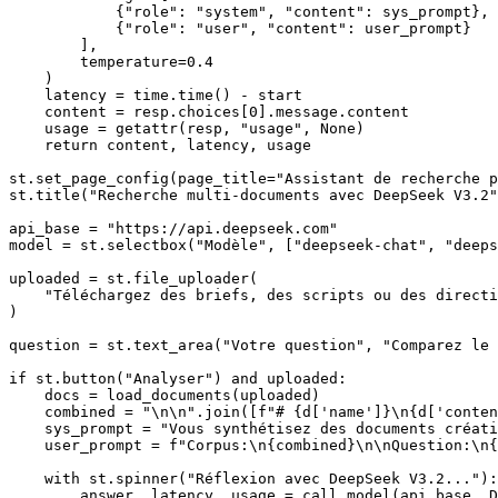
            {"role": "system", "content": sys_prompt},

            {"role": "user", "content": user_prompt}

        ],

        temperature=0.4

    )

    latency = time.time() - start

    content = resp.choices[0].message.content

    usage = getattr(resp, "usage", None)

    return content, latency, usage

st.set_page_config(page_title="Assistant de recherche p
st.title("Recherche multi-documents avec DeepSeek V3.2"
api_base = "https://api.deepseek.com"

model = st.selectbox("Modèle", ["deepseek-chat", "deeps
uploaded = st.file_uploader(

    "Téléchargez des briefs, des scripts ou des directi
)

question = st.text_area("Votre question", "Comparez le 
if st.button("Analyser") and uploaded:

    docs = load_documents(uploaded)

    combined = "\n\n".join([f"# {d['name']}\n{d['conten
    sys_prompt = "Vous synthétisez des documents créati
    user_prompt = f"Corpus:\n{combined}\n\nQuestion:\n{
    with st.spinner("Réflexion avec DeepSeek V3.2..."):

        answer, latency, usage = call_model(api_base, D