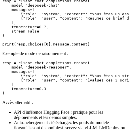
resp = client.chat.completions.create(

    model="deepseek-chat",

    messages=[

        {"role": "system", "content": "Vous êtes un ass
        {"role": "user", "content": "Résumez ce brief d
    ],

    temperature=0.7,

    stream=False

)

Exemple de mode de raisonnement :
resp = client.chat.completions.create(

    model="deepseek-reasoner",

    messages=[

        {"role": "system", "content": "Vous êtes un str
        {"role": "user", "content": "Évaluez ces 3 scri
    ],

    temperature=0.3

Accès alternatif :
API d'inférence Hugging Face : pratique pour les
déploiements et les démos simples.
Auto-hébergement : téléchargez les poids du modèle
(lorsqu'ils sont disponibles), servez via vLLM, LMDeploy ou