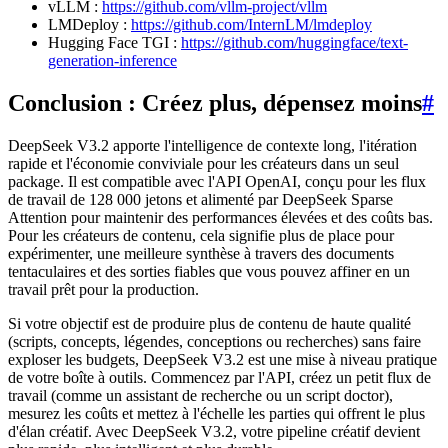
vLLM :
https://github.com/vllm-project/vllm
LMDeploy :
https://github.com/InternLM/lmdeploy
Hugging Face TGI :
https://github.com/huggingface/text-
generation-inference
Conclusion : Créez plus, dépensez moins
#
DeepSeek V3.2 apporte l'intelligence de contexte long, l'itération
rapide et l'économie conviviale pour les créateurs dans un seul
package. Il est compatible avec l'API OpenAI, conçu pour les flux
de travail de 128 000 jetons et alimenté par DeepSeek Sparse
Attention pour maintenir des performances élevées et des coûts bas.
Pour les créateurs de contenu, cela signifie plus de place pour
expérimenter, une meilleure synthèse à travers des documents
tentaculaires et des sorties fiables que vous pouvez affiner en un
travail prêt pour la production.
Si votre objectif est de produire plus de contenu de haute qualité
(scripts, concepts, légendes, conceptions ou recherches) sans faire
exploser les budgets, DeepSeek V3.2 est une mise à niveau pratique
de votre boîte à outils. Commencez par l'API, créez un petit flux de
travail (comme un assistant de recherche ou un script doctor),
mesurez les coûts et mettez à l'échelle les parties qui offrent le plus
d'élan créatif. Avec DeepSeek V3.2, votre pipeline créatif devient