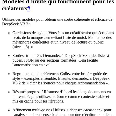
Modèles d'invite qui fonctionnent pour les
créateurs
#
Utilisez ces modèles pour obtenir une sortie cohérente et efficace de
DeepSeek V3.2 :
Garde-fous de style « Vous êtes un créatif senior qui écrit dans
[voix de la marque], en évitant [liste de mots]. Maintenez des
métaphores cohérentes et un niveau de lecture du public
(niveau 8). »
Sorties structurées Demandez à DeepSeek V3.2 des listes à
puces, JSON ou des sections formatées. Cela facilite
l'automatisation en aval.
Regroupement de références Collez votre brief + guide de
style + exemples ensemble. Ensuite, demandez à DeepSeek
V3.2 de « citer les sources pour chaque recommandation ».
Résumé progressif Résumez d'abord les longs documents en
un résumé, puis utilisez le résumé comme contexte stable et
mis en cache pour les itérations.
Affinement multi-passes Utilisez « deepseek-reasoner » pour
l'analyse, puis « deepseek-chat » pour une réécriture rapide en