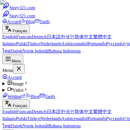
Story321.com
Story321.com
Accueil
Blog
Tarifs
Français
English
Français
Deutsch
日本語
한국인
简体中文
繁體中文
Italiano
Polski
Türkçe
Nederlands
Arabic
español
Português
Русский
ภา
ไทย
Dansk
Norsk bokmål
Bahasa Indonesia
Menu
Menu
Accueil
Image
Video
Writing
Blog
Tarifs
Français
English
Français
Deutsch
日本語
한국인
简体中文
繁體中文
Italiano
Polski
Türkçe
Nederlands
Arabic
español
Português
Русский
ภา
ไทย
Dansk
Norsk bokmål
Bahasa Indonesia