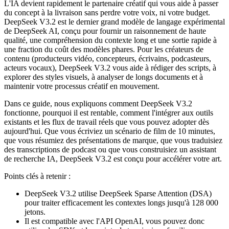
L'IA devient rapidement le partenaire créatif qui vous aide à passer
du concept à la livraison sans perdre votre voix, ni votre budget.
DeepSeek V3.2 est le dernier grand modèle de langage expérimental
de DeepSeek AI, conçu pour fournir un raisonnement de haute
qualité, une compréhension du contexte long et une sortie rapide à
une fraction du coût des modèles phares. Pour les créateurs de
contenu (producteurs vidéo, concepteurs, écrivains, podcasteurs,
acteurs vocaux), DeepSeek V3.2 vous aide à rédiger des scripts, à
explorer des styles visuels, à analyser de longs documents et à
maintenir votre processus créatif en mouvement.
Dans ce guide, nous expliquons comment DeepSeek V3.2
fonctionne, pourquoi il est rentable, comment l'intégrer aux outils
existants et les flux de travail réels que vous pouvez adopter dès
aujourd'hui. Que vous écriviez un scénario de film de 10 minutes,
que vous résumiez des présentations de marque, que vous traduisiez
des transcriptions de podcast ou que vous construisiez un assistant
de recherche IA, DeepSeek V3.2 est conçu pour accélérer votre art.
Points clés à retenir :
DeepSeek V3.2 utilise DeepSeek Sparse Attention (DSA)
pour traiter efficacement les contextes longs jusqu'à 128 000
jetons.
Il est compatible avec l'API OpenAI, vous pouvez donc