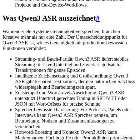
Projekte und On-Device-Workflows.
Was Qwen3 ASR auszeichnet
#
Während viele Systeme Genauigkeit versprechen, brauchen
Kreative mehr als nur eine Zahl. Der Unterscheidungspunkt für
Qwen3 ASR ist, wie es Genauigkeit mit produktionsbewussten
Funktionen verbindet:
Streaming- und Batch-Parität: Qwen3 ASR liefert stabiles
Streaming für Live-Untertitel und zuverlässige Batch-
Transkriptionen für ganze Episoden.
Intelligente Zeichensetzung und Großschreibung: Qwen3
ASR gibt lesbaren Text zurück, der den natürlichen Satzfluss
widerspiegelt und Bearbeitungszeit spart.
Zeitstempel und Wort-Level-Ausrichtung: Qwen3 ASR
unterstützt Untertitel-gerechtes Timing in SRT/VTT oder
JSON mit Wort-Offsets für präzise Schnitte.
Sprecher-bewusste Diarisierung: Für Podcasts, Panels oder
Interviews kann Qwen3 ASR Sprecher trennen, um
Bearbeitung, Notizen und Zusammenfassungen zu
vereinfachen.
Hotword-Boosting und Kontext: Qwen3 ASR kann
Markennamen, Fachbegriffe oder Produktlinien priorisieren,