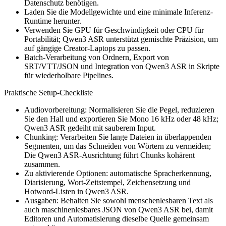
Datenschutz benötigen.
Laden Sie die Modellgewichte und eine minimale Inferenz-
Runtime herunter.
Verwenden Sie GPU für Geschwindigkeit oder CPU für
Portabilität; Qwen3 ASR unterstützt gemischte Präzision, um
auf gängige Creator-Laptops zu passen.
Batch-Verarbeitung von Ordnern, Export von
SRT/VTT/JSON und Integration von Qwen3 ASR in Skripte
für wiederholbare Pipelines.
Praktische Setup-Checkliste
Audiovorbereitung: Normalisieren Sie die Pegel, reduzieren
Sie den Hall und exportieren Sie Mono 16 kHz oder 48 kHz;
Qwen3 ASR gedeiht mit sauberem Input.
Chunking: Verarbeiten Sie lange Dateien in überlappenden
Segmenten, um das Schneiden von Wörtern zu vermeiden;
Die Qwen3 ASR-Ausrichtung führt Chunks kohärent
zusammen.
Zu aktivierende Optionen: automatische Spracherkennung,
Diarisierung, Wort-Zeitstempel, Zeichensetzung und
Hotword-Listen in Qwen3 ASR.
Ausgaben: Behalten Sie sowohl menschenlesbaren Text als
auch maschinenlesbares JSON von Qwen3 ASR bei, damit
Editoren und Automatisierung dieselbe Quelle gemeinsam