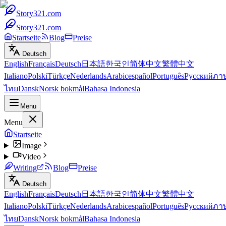
Story321.com
Story321.com
Startseite
Blog
Preise
Deutsch
English
Français
Deutsch
日本語
한국인
简体中文
繁體中文
Italiano
Polski
Türkçe
Nederlands
Arabic
español
Português
Русский
ภา
ไทย
Dansk
Norsk bokmål
Bahasa Indonesia
Menu
Menu
Startseite
Image
Video
Writing
Blog
Preise
Deutsch
English
Français
Deutsch
日本語
한국인
简体中文
繁體中文
Italiano
Polski
Türkçe
Nederlands
Arabic
español
Português
Русский
ภา
ไทย
Dansk
Norsk bokmål
Bahasa Indonesia