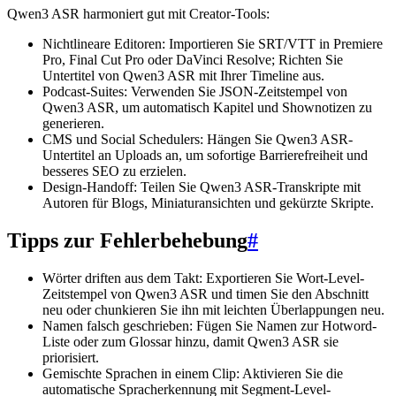
Qwen3 ASR harmoniert gut mit Creator-Tools:
Nichtlineare Editoren: Importieren Sie SRT/VTT in Premiere
Pro, Final Cut Pro oder DaVinci Resolve; Richten Sie
Untertitel von Qwen3 ASR mit Ihrer Timeline aus.
Podcast-Suites: Verwenden Sie JSON-Zeitstempel von
Qwen3 ASR, um automatisch Kapitel und Shownotizen zu
generieren.
CMS und Social Schedulers: Hängen Sie Qwen3 ASR-
Untertitel an Uploads an, um sofortige Barrierefreiheit und
besseres SEO zu erzielen.
Design-Handoff: Teilen Sie Qwen3 ASR-Transkripte mit
Autoren für Blogs, Miniaturansichten und gekürzte Skripte.
Tipps zur Fehlerbehebung
#
Wörter driften aus dem Takt: Exportieren Sie Wort-Level-
Zeitstempel von Qwen3 ASR und timen Sie den Abschnitt
neu oder chunkieren Sie ihn mit leichten Überlappungen neu.
Namen falsch geschrieben: Fügen Sie Namen zur Hotword-
Liste oder zum Glossar hinzu, damit Qwen3 ASR sie
priorisiert.
Gemischte Sprachen in einem Clip: Aktivieren Sie die
automatische Spracherkennung mit Segment-Level-