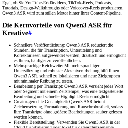
Egal, ob Sie YouTube-Erklärvideos, TikTok-Reels, Podcasts,
Tutorials, Design-Walkthroughs oder Voiceover-Reels produzieren,
Qwen3 ASR wird zum stillen Motor hinter Ihrer Content-Pipeline.
Die Kernvorteile von Qwen3 ASR für
Kreative
#
Schnellere Veröffentlichung: Qwen3 ASR reduziert die
Stunden, die für Transkription, Untertitelung und
Korrekturlesen aufgewendet werden, drastisch und ermöglicht
es Ihnen, häufiger zu veröffentlichen.
Mehrsprachige Reichweite: Mit mehrsprachiger
Unterstützung und robuster Akzentverarbeitung hilft Ihnen
Qwen3 ASR, schnell zu lokalisieren und neue Zielgruppen
mit minimaler Reibung zu testen.
Bearbeitung per Transkript: Qwen3 ASR versieht jedes Wort
oder Segment mit einem Zeitstempel, was eine textgesteuerte
Bearbeitung und schnelle Highlight-Reels ermöglicht.
Creator-gerechte Genauigkeit: Qwen3 ASR betont
Zeichensetzung, Formatierung und Rauschrobustheit, sodass
Ihre Transkripte ohne größere Bearbeitungen sauber gelesen
werden können.
Flexible Bereitstellung: Verwenden Sie Qwen3 ASR in der
Cloud für Skalierung oder lokal für datenschutzsensible