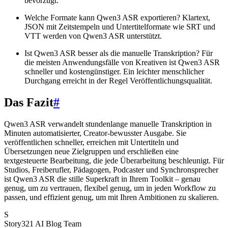
bevorzugt.
Welche Formate kann Qwen3 ASR exportieren? Klartext,
JSON mit Zeitstempeln und Untertitelformate wie SRT und
VTT werden von Qwen3 ASR unterstützt.
Ist Qwen3 ASR besser als die manuelle Transkription? Für
die meisten Anwendungsfälle von Kreativen ist Qwen3 ASR
schneller und kostengünstiger. Ein leichter menschlicher
Durchgang erreicht in der Regel Veröffentlichungsqualität.
Das Fazit
#
Qwen3 ASR verwandelt stundenlange manuelle Transkription in
Minuten automatisierter, Creator-bewusster Ausgabe. Sie
veröffentlichen schneller, erreichen mit Untertiteln und
Übersetzungen neue Zielgruppen und erschließen eine
textgesteuerte Bearbeitung, die jede Überarbeitung beschleunigt. Für
Studios, Freiberufler, Pädagogen, Podcaster und Synchronsprecher
ist Qwen3 ASR die stille Superkraft in Ihrem Toolkit – genau
genug, um zu vertrauen, flexibel genug, um in jeden Workflow zu
passen, und effizient genug, um mit Ihren Ambitionen zu skalieren.
S
Story321 AI Blog Team