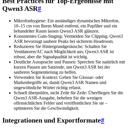
Best Practices für Top-Ergebnisse mit
Qwen3 ASR
#
Mikrofonhygiene: Ein anständiges dynamisches Mikrofon,
10–15 cm von Ihrem Mund entfernt, ein Popfilter und ein
behandelter Raum lassen Qwen3 ASR glänzen.
Konsistentes Gain-Staging: Vermeiden Sie Clipping; Qwen3
ASR bevorzugt saubere Peaks bei sicherem Headroom.
Reduzieren Sie Hintergrundgeräusche: Schalten Sie
Ventilatoren/AC nach Möglichkeit aus; Qwen3 ASR ist
robust, aber die Signalqualität ist wichtig.
Deutliche Aussprache und Pausen: Sprechen Sie natürlich mit
kurzen Pausen am Satzende, um Qwen3 ASR bei der
sauberen Segmentierung zu helfen.
Verwenden Sie Kontext: Geben Sie Glossar- oder
Markenbegriffe an, damit Qwen3 ASR Namen und
ungewöhnliche Wörter richtig erfasst.
Schnell überprüfen, nicht Zeile für Zeile: Überfliegen Sie die
Qwen3 ASR-Ausgabe, beheben Sie die wenigen
offensichtlichen Fehler und veröffentlichen Sie sie –
optimieren Sie die Geschwindigkeit.
Integrationen und Exportformate
#