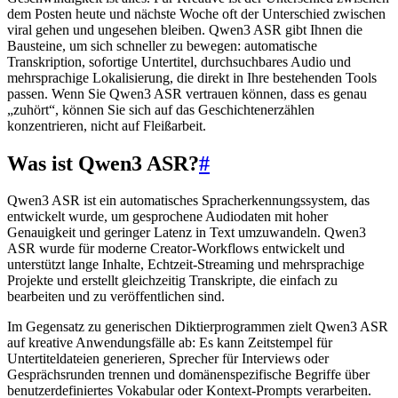
dem Posten heute und nächste Woche oft der Unterschied zwischen
viral gehen und ungesehen bleiben. Qwen3 ASR gibt Ihnen die
Bausteine, um sich schneller zu bewegen: automatische
Transkription, sofortige Untertitel, durchsuchbares Audio und
mehrsprachige Lokalisierung, die direkt in Ihre bestehenden Tools
passen. Wenn Sie Qwen3 ASR vertrauen können, dass es genau
„zuhört“, können Sie sich auf das Geschichtenerzählen
konzentrieren, nicht auf Fleißarbeit.
Was ist Qwen3 ASR?
#
Qwen3 ASR ist ein automatisches Spracherkennungssystem, das
entwickelt wurde, um gesprochene Audiodaten mit hoher
Genauigkeit und geringer Latenz in Text umzuwandeln. Qwen3
ASR wurde für moderne Creator-Workflows entwickelt und
unterstützt lange Inhalte, Echtzeit-Streaming und mehrsprachige
Projekte und erstellt gleichzeitig Transkripte, die einfach zu
bearbeiten und zu veröffentlichen sind.
Im Gegensatz zu generischen Diktierprogrammen zielt Qwen3 ASR
auf kreative Anwendungsfälle ab: Es kann Zeitstempel für
Untertiteldateien generieren, Sprecher für Interviews oder
Gesprächsrunden trennen und domänenspezifische Begriffe über
benutzerdefiniertes Vokabular oder Kontext-Prompts verarbeiten.