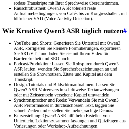
sodass Transkripte mit Ihrer Sprechweise übereinstimmen.
Rauschrobustheit: Qwen3 ASR toleriert reale
Aufnahmebedingungen, von Cafés bis zu Kongresshallen, mit
hilfreicher VAD (Voice Activity Detection).
Wie Kreative Qwen3 ASR täglich nutzen
#
YouTube und Shorts: Generieren Sie Untertitel mit Qwen3
ASR, korrigieren Sie kleinere Formulierungen, exportieren
Sie SRT/VTT und laden Sie sie mit Ihrem Video für
Barrierefreiheit und SEO hoch.
Podcast-Produktion: Lassen Sie Rohspuren durch Qwen3
ASR laufen, wenden Sie Sprecherbezeichnungen an und
erstellen Sie Shownotizen, Zitate und Kapitel aus dem
Transkript.
Design-Tutorials und Bildschirmaufnahmen: Lassen Sie
Qwen3 ASR Voiceovers in schrittweise Textanweisungen
oder mit Zeitstempeln versehene Kapitel umwandeln.
Synchronsprecher und Reels: Verwandeln Sie mit Qwen3
ASR Performances in durchsuchbaren Text, taggen Sie
schnell Zeilen und erstellen Sie mehrsprachige Demos.
Kurserstellung: Qwen3 ASR hilft beim Erstellen von
Untertiteln, Lektionszusammenfassungen und Quizfragen aus
Vorlesungen oder Workshop-Aufzeichnungen.