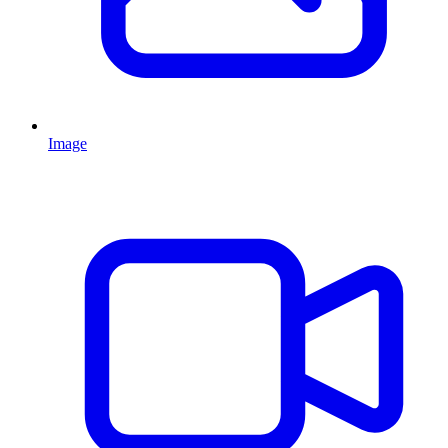
Image