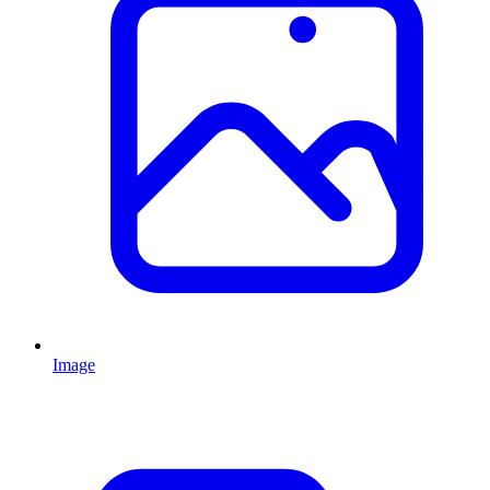
Image