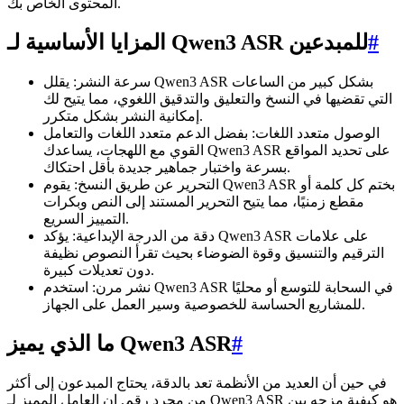
المحتوى الخاص بك.
#
المزايا الأساسية لـ Qwen3 ASR للمبدعين
سرعة النشر: يقلل Qwen3 ASR بشكل كبير من الساعات
التي تقضيها في النسخ والتعليق والتدقيق اللغوي، مما يتيح لك
إمكانية النشر بشكل متكرر.
الوصول متعدد اللغات: بفضل الدعم متعدد اللغات والتعامل
القوي مع اللهجات، يساعدك Qwen3 ASR على تحديد المواقع
بسرعة واختبار جماهير جديدة بأقل احتكاك.
التحرير عن طريق النسخ: يقوم Qwen3 ASR بختم كل كلمة أو
مقطع زمنيًا، مما يتيح التحرير المستند إلى النص وبكرات
التمييز السريع.
دقة من الدرجة الإبداعية: يؤكد Qwen3 ASR على علامات
الترقيم والتنسيق وقوة الضوضاء بحيث تقرأ النصوص نظيفة
دون تعديلات كبيرة.
نشر مرن: استخدم Qwen3 ASR في السحابة للتوسع أو محليًا
للمشاريع الحساسة للخصوصية وسير العمل على الجهاز.
#
ما الذي يميز Qwen3 ASR
في حين أن العديد من الأنظمة تعد بالدقة، يحتاج المبدعون إلى أكثر
من مجرد رقم. إن العامل المميز لـ Qwen3 ASR هو كيفية مزجه بين