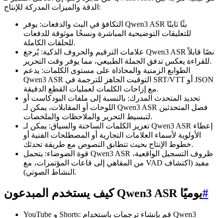
الدقة والميزات المدركة للإنتاج:
التكافؤ في البث والدفعات: يوفر Qwen3 ASR بثًا ثابتًا
للتعليقات التوضيحية المباشرة ونسخًا موثوقة للدفعات
للحلقات الكاملة.
علامات الترقيم والحروف الذكية: يُرجع Qwen3 ASR نصًا قابلاً
للقراءة يعكس تدفق الجملة الطبيعي، مما يوفر وقت التحرير.
الطوابع الزمنية والمحاذاة على مستوى الكلمات: يدعم
Qwen3 ASR التوقيت الجاهز للترجمة في SRT/VTT أو JSON
مع إزاحات الكلمات لعمليات القطع الدقيقة.
تحديد المتحدث المدرك: بالنسبة إلى ملفات البودكاست أو
اللوحات أو المقابلات، يمكن لـ Qwen3 ASR فصل المتحدثين
لتبسيط التحرير والملاحظات والملخصات.
تعزيز الكلمات الساخنة والسياق: يمكن لـ Qwen3 ASR إعطاء
الأولوية لأسماء العلامات التجارية أو المصطلحات الفنية أو
خطوط الإنتاج بحيث تتطابق النصوص مع طريقة تحدثك.
قوة الضوضاء: يتحمل Qwen3 ASR ظروف التسجيل الواقعية،
من المقاهي إلى قاعات المؤتمرات، مع VAD مفيد (اكتشاف
النشاط الصوتي).
#
كيف يستخدم المبدعون Qwen3 ASR يوميًا
YouTube و Shorts: قم بإنشاء ترجمات باستخدام Qwen3