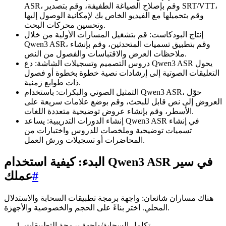
ASR، وقم بإصلاح الصياغة الطفيفة، وقم بتصدير SRT/VTT،
وقم بتحميلها مع الفيديو الخاص بك لإمكانية الوصول إليها
وتحسين محركات البحث.
إنتاج البودكاست: قم بتشغيل المسارات الأولية من خلال
Qwen3 ASR، وقم بتطبيق تسميات المتحدثين، وقم بإنشاء
ملاحظات العرض والاقتباسات والفصول من النص.
دروس التصميم وتسجيلات الشاشة: دع Qwen3 ASR يحول
التعليقات الصوتية إلى إرشادات نصية خطوة بخطوة أو فصول
ذات طوابع زمنية.
التمثيل الصوتي والبكرات: باستخدام Qwen3 ASR، حوّل
العروض إلى نص قابل للبحث، وقم بوضع علامات سريعة على
الأسطر، وقم بإنشاء عروض توضيحية متعددة اللغات.
إنشاء الدورات التدريبية: يساعد Qwen3 ASR في إنشاء
تسميات توضيحية وملخصات للدروس واختبارات من
المحاضرات أو تسجيلات ورش العمل.
البدء: كيفية استخدام Qwen3 ASR في سير
#
عملك
هناك مساران شائعان: واجهة برمجة تطبيقات السحابة والاستدلال
المحلي. اختر بناءً على الحجم والخصوصية والأجهزة.
تكامل السحابة/واجهة برمجة التطبيقات