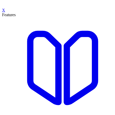
X
Features