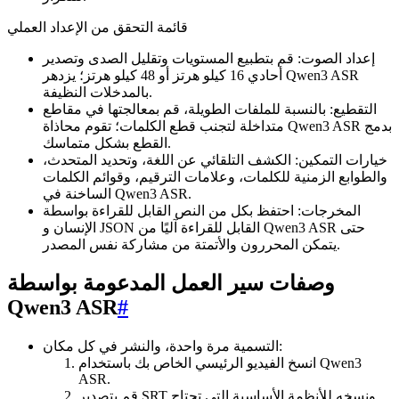
قائمة التحقق من الإعداد العملي
إعداد الصوت: قم بتطبيع المستويات وتقليل الصدى وتصدير
أحادي 16 كيلو هرتز أو 48 كيلو هرتز؛ يزدهر Qwen3 ASR
بالمدخلات النظيفة.
التقطيع: بالنسبة للملفات الطويلة، قم بمعالجتها في مقاطع
متداخلة لتجنب قطع الكلمات؛ تقوم محاذاة Qwen3 ASR بدمج
القطع بشكل متماسك.
خيارات التمكين: الكشف التلقائي عن اللغة، وتحديد المتحدث،
والطوابع الزمنية للكلمات، وعلامات الترقيم، وقوائم الكلمات
الساخنة في Qwen3 ASR.
المخرجات: احتفظ بكل من النص القابل للقراءة بواسطة
الإنسان و JSON القابل للقراءة آليًا من Qwen3 ASR حتى
يتمكن المحررون والأتمتة من مشاركة نفس المصدر.
وصفات سير العمل المدعومة بواسطة
Qwen3 ASR
#
التسمية مرة واحدة، والنشر في كل مكان:
انسخ الفيديو الرئيسي الخاص بك باستخدام Qwen3
ASR.
قم بتصدير SRT ونسخه للأنظمة الأساسية التي تحتاج