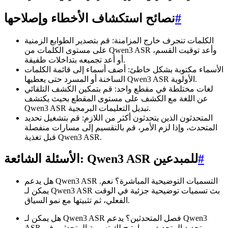
#
نصائح استكشاف الأخطاء وإصلاحها
الكلمات تنجرف خارج المزامنة: قم بتصدير الطوابع الزمنية
على مستوى الكلمات من Qwen3 ASR وأعد توقيت القسم،
أو أعد تجميعه بتداخلات طفيفة.
الأسماء مكتوبة بشكل خاطئ: أضف أسماء إلى قائمة الكلمات
الساخنة أو المسرد حتى يعطيها Qwen3 ASR الأولوية.
لغات مختلطة في مقطع واحد: قم بتمكين الكشف التلقائي
عن اللغة مع الكشف على مستوى المقطع بحيث يكتشف
Qwen3 ASR تبديل التعليمات البرمجية.
المتحدثون الذين يتحدثون أكثر من اللازم: قم بتشغيل تحديد
المتحدث، وإذا لزم الأمر، قم بالتقسيم إلى مسارات منفصلة
قبل تغذية Qwen3 ASR.
#
الأسئلة الشائعة: Qwen3 ASR للمبدعين
هل يدعم Qwen3 ASR التسميات التوضيحية المباشرة؟ نعم.
يمكن لـ Qwen3 ASR بث تسميات توضيحية جزئية في الوقت
الفعلي، ثم تثبيتها مع نمو السياق.
هل يمكن لـ Qwen3 ASR فصل المتحدثين؟ يدعم Qwen3
ASR تحديد المتحدث، مما يتيح لك تسمية المتحدثين في