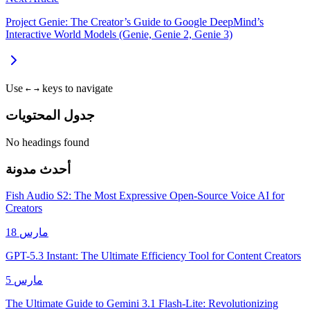
Project Genie: The Creator’s Guide to Google DeepMind’s
Interactive World Models (Genie, Genie 2, Genie 3)
Use
keys to navigate
←
→
جدول المحتويات
No headings found
أحدث مدونة
Fish Audio S2: The Most Expressive Open-Source Voice AI for
Creators
18 مارس
GPT-5.3 Instant: The Ultimate Efficiency Tool for Content Creators
5 مارس
The Ultimate Guide to Gemini 3.1 Flash-Lite: Revolutionizing