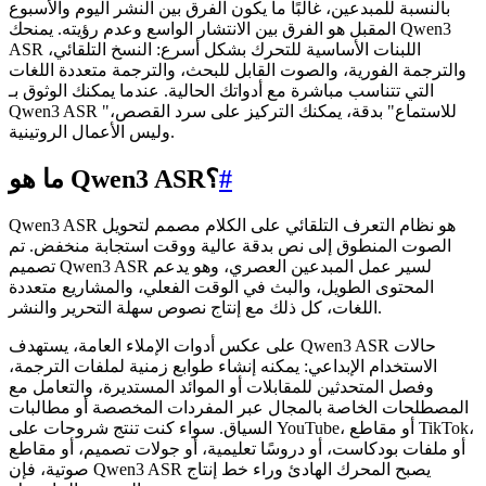
بالنسبة للمبدعين، غالبًا ما يكون الفرق بين النشر اليوم والأسبوع
المقبل هو الفرق بين الانتشار الواسع وعدم رؤيته. يمنحك Qwen3
ASR اللبنات الأساسية للتحرك بشكل أسرع: النسخ التلقائي،
والترجمة الفورية، والصوت القابل للبحث، والترجمة متعددة اللغات
التي تتناسب مباشرة مع أدواتك الحالية. عندما يمكنك الوثوق بـ
Qwen3 ASR "للاستماع" بدقة، يمكنك التركيز على سرد القصص،
وليس الأعمال الروتينية.
#
ما هو Qwen3 ASR؟
Qwen3 ASR هو نظام التعرف التلقائي على الكلام مصمم لتحويل
الصوت المنطوق إلى نص بدقة عالية ووقت استجابة منخفض. تم
تصميم Qwen3 ASR لسير عمل المبدعين العصري، وهو يدعم
المحتوى الطويل، والبث في الوقت الفعلي، والمشاريع متعددة
اللغات، كل ذلك مع إنتاج نصوص سهلة التحرير والنشر.
على عكس أدوات الإملاء العامة، يستهدف Qwen3 ASR حالات
الاستخدام الإبداعي: يمكنه إنشاء طوابع زمنية لملفات الترجمة،
وفصل المتحدثين للمقابلات أو الموائد المستديرة، والتعامل مع
المصطلحات الخاصة بالمجال عبر المفردات المخصصة أو مطالبات
السياق. سواء كنت تنتج شروحات على YouTube، أو مقاطع TikTok،
أو ملفات بودكاست، أو دروسًا تعليمية، أو جولات تصميم، أو مقاطع
صوتية، فإن Qwen3 ASR يصبح المحرك الهادئ وراء خط إنتاج