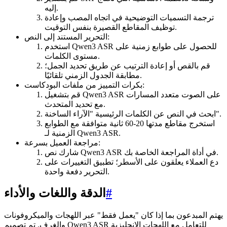
إليه.
ترجمة التسميات التوضيحية في اتجاه المصب وإعادة
توظيف المقاطع القصيرة بنفس التوقيت.
التحرير المستند إلى النص:
استخدم Qwen3 ASR للحصول على طوابع زمنية على
مستوى الكلمات.
قم بالقص أو إعادة الترتيب عن طريق تحديد الجمل؛
مطابقة الجدول الزمني تلقائيًا.
بكرات التمييز من ملفات البودكاست:
قم بتشغيل Qwen3 ASR على الصوت متعدد المسارات
مع تحديد المتحدث.
ابحث في النص عن الكلمات الرئيسية "الآراء الساخنة".
استخرج مقاطع مدتها 20-60 ثانية متوافقة مع الطوابع
الزمنية لـ Qwen3 ASR.
مراجعة العميل بسرعة:
شارك نص Qwen3 ASR في أداة المراجعة الخاصة بك.
دع العملاء يعلقون على الأسطر؛ تطبيق التغييرات على
التحرير دفعة واحدة.
#
الدقة واللغات والأداء
يهتم المبدعون بما إذا كان "يعمل فقط" عبر اللهجات والميكروفونات
والغرف. تم تصميم Qwen3 ASR للتعامل مع اللهجات الإنجليزية