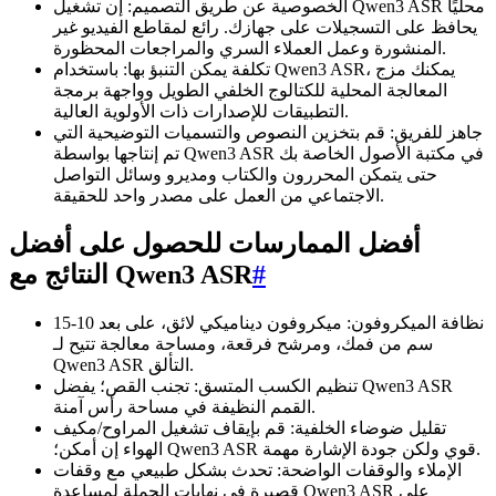
الخصوصية عن طريق التصميم: إن تشغيل Qwen3 ASR محليًا
يحافظ على التسجيلات على جهازك. رائع لمقاطع الفيديو غير
المنشورة وعمل العملاء السري والمراجعات المحظورة.
تكلفة يمكن التنبؤ بها: باستخدام Qwen3 ASR، يمكنك مزج
المعالجة المحلية للكتالوج الخلفي الطويل وواجهة برمجة
التطبيقات للإصدارات ذات الأولوية العالية.
جاهز للفريق: قم بتخزين النصوص والتسميات التوضيحية التي
تم إنتاجها بواسطة Qwen3 ASR في مكتبة الأصول الخاصة بك
حتى يتمكن المحررون والكتاب ومديرو وسائل التواصل
الاجتماعي من العمل على مصدر واحد للحقيقة.
أفضل الممارسات للحصول على أفضل
#
النتائج مع Qwen3 ASR
نظافة الميكروفون: ميكروفون ديناميكي لائق، على بعد 10-15
سم من فمك، ومرشح فرقعة، ومساحة معالجة تتيح لـ
Qwen3 ASR التألق.
تنظيم الكسب المتسق: تجنب القص؛ يفضل Qwen3 ASR
القمم النظيفة في مساحة رأس آمنة.
تقليل ضوضاء الخلفية: قم بإيقاف تشغيل المراوح/مكيف
الهواء إن أمكن؛ Qwen3 ASR قوي ولكن جودة الإشارة مهمة.
الإملاء والوقفات الواضحة: تحدث بشكل طبيعي مع وقفات
قصيرة في نهايات الجملة لمساعدة Qwen3 ASR على