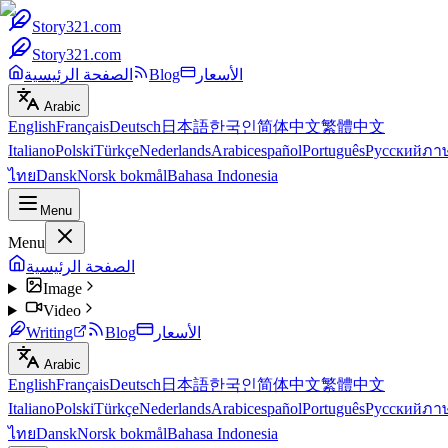
Story321.com
Story321.com
الأسعار
Blog
الصفحة الرئيسية
Arabic
English
Français
Deutsch
日本語
한국인
简体中文
繁體中文
Italiano
Polski
Türkçe
Nederlands
Arabic
español
Português
Русский
ภา
ไทย
Dansk
Norsk bokmål
Bahasa Indonesia
Menu
Menu
الصفحة الرئيسية
Image
Video
الأسعار
Blog
Writing
Arabic
English
Français
Deutsch
日本語
한국인
简体中文
繁體中文
Italiano
Polski
Türkçe
Nederlands
Arabic
español
Português
Русский
ภา
ไทย
Dansk
Norsk bokmål
Bahasa Indonesia