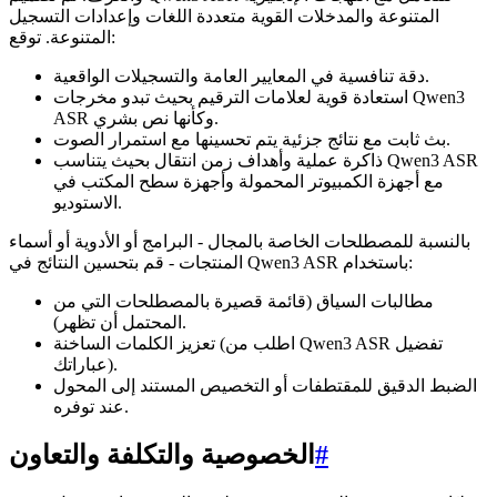
المتنوعة والمدخلات القوية متعددة اللغات وإعدادات التسجيل
المتنوعة. توقع:
دقة تنافسية في المعايير العامة والتسجيلات الواقعية.
استعادة قوية لعلامات الترقيم بحيث تبدو مخرجات Qwen3
ASR وكأنها نص بشري.
بث ثابت مع نتائج جزئية يتم تحسينها مع استمرار الصوت.
ذاكرة عملية وأهداف زمن انتقال بحيث يتناسب Qwen3 ASR
مع أجهزة الكمبيوتر المحمولة وأجهزة سطح المكتب في
الاستوديو.
بالنسبة للمصطلحات الخاصة بالمجال - البرامج أو الأدوية أو أسماء
المنتجات - قم بتحسين النتائج في Qwen3 ASR باستخدام:
مطالبات السياق (قائمة قصيرة بالمصطلحات التي من
المحتمل أن تظهر).
تعزيز الكلمات الساخنة (اطلب من Qwen3 ASR تفضيل
عباراتك).
الضبط الدقيق للمقتطفات أو التخصيص المستند إلى المحول
عند توفره.
#
الخصوصية والتكلفة والتعاون