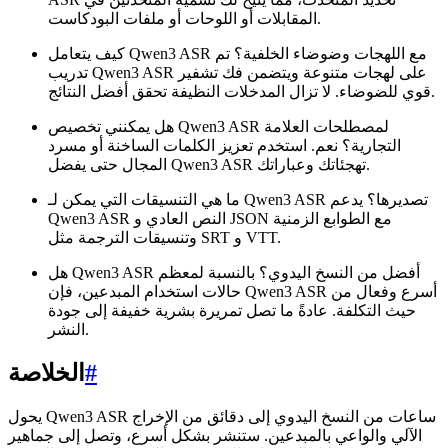
المقابلات أو اللوحات أو ملفات البودكاست.
كيف يتعامل Qwen3 ASR مع اللهجات وضوضاء الخلفية؟ تم
تدريب Qwen3 ASR على لهجات متنوعة ويتضمن فك تشفير
قوي للضوضاء. لا تزال المدخلات النظيفة تحقق أفضل النتائج.
هل يمكنني تخصيص Qwen3 ASR لمصطلحات العلامة
التجارية؟ نعم. استخدم تعزيز الكلمات الساخنة أو مسرد
المجال حتى يفضل Qwen3 ASR تهجئاتك وعباراتك.
ما هي التنسيقات التي يمكن لـ Qwen3 ASR تصديرها؟ يدعم
Qwen3 ASR النص العادي و JSON مع الطوابع الزمنية
وتنسيقات الترجمة مثل SRT و VTT.
هل Qwen3 ASR أفضل من النسخ اليدوي؟ بالنسبة لمعظم
حالات استخدام المبدعين، فإن Qwen3 ASR أسرع وفعال من
حيث التكلفة. عادةً ما تصل تمريرة بشرية خفيفة إلى جودة
النشر.
#
الخلاصة
يحول Qwen3 ASR ساعات من النسخ اليدوي إلى دقائق من الإخراج
الآلي والواعي بالمبدعين. ستنشر بشكل أسرع، وتصل إلى جماهير