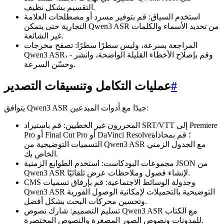
التقسيم بشكل نظيف.
استخدم السياق: قم بتوفير مسرد أو مصطلحات العلامة
التجارية حتى يتمكن Qwen3 ASR من تحديد الأسماء والكلمات
غير الشائعة.
المراجعة بسرعة، وليس سطرًا سطرًا: تصفح مخرجات
Qwen3 ASR، وقم بإصلاح الأخطاء القليلة الواضحة، وانشر -
وحسّن السرعة.
#
عمليات التكامل وتنسيقات التصدير
يتوافق Qwen3 ASR جيدًا مع أدوات المبدعين:
المحررون غير الخطيين: قم باستيراد SRT/VTT إلى Premiere
Pro أو Final Cut Pro أو DaVinci Resolve؛ قم بمحاذاة
التسميات التوضيحية من Qwen3 ASR مع الجدول الزمني
الخاص بك.
مجموعات البودكاست: استخدم الطوابع الزمنية JSON من
Qwen3 ASR لإنشاء فصول وملاحظات عرض تلقائيًا.
CMS وجدولة الوسائط الاجتماعية: قم بإرفاق تسميات
Qwen3 ASR التوضيحية بالتحميلات لإمكانية الوصول الفورية
وتحسين محركات البحث بشكل أفضل.
تسليم التصميم: شارك نصوص Qwen3 ASR مع الكتاب
للمدونات ونصوص الصور المصغرة والنصوص المختصرة.