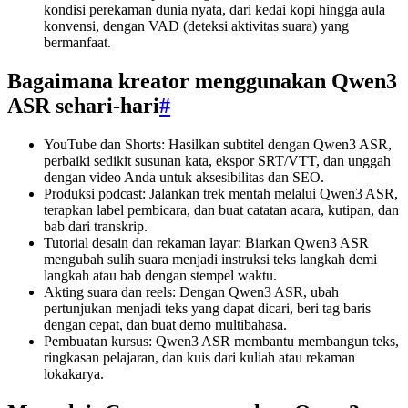
kondisi perekaman dunia nyata, dari kedai kopi hingga aula
konvensi, dengan VAD (deteksi aktivitas suara) yang
bermanfaat.
Bagaimana kreator menggunakan Qwen3
ASR sehari-hari
#
YouTube dan Shorts: Hasilkan subtitel dengan Qwen3 ASR,
perbaiki sedikit susunan kata, ekspor SRT/VTT, dan unggah
dengan video Anda untuk aksesibilitas dan SEO.
Produksi podcast: Jalankan trek mentah melalui Qwen3 ASR,
terapkan label pembicara, dan buat catatan acara, kutipan, dan
bab dari transkrip.
Tutorial desain dan rekaman layar: Biarkan Qwen3 ASR
mengubah sulih suara menjadi instruksi teks langkah demi
langkah atau bab dengan stempel waktu.
Akting suara dan reels: Dengan Qwen3 ASR, ubah
pertunjukan menjadi teks yang dapat dicari, beri tag baris
dengan cepat, dan buat demo multibahasa.
Pembuatan kursus: Qwen3 ASR membantu membangun teks,
ringkasan pelajaran, dan kuis dari kuliah atau rekaman
lokakarya.