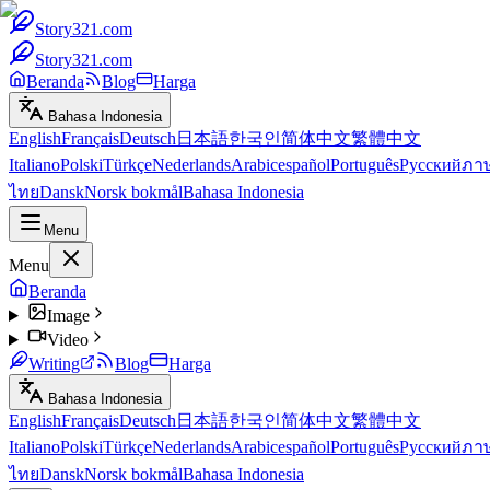
Story321.com
Story321.com
Beranda
Blog
Harga
Bahasa Indonesia
English
Français
Deutsch
日本語
한국인
简体中文
繁體中文
Italiano
Polski
Türkçe
Nederlands
Arabic
español
Português
Русский
ภา
ไทย
Dansk
Norsk bokmål
Bahasa Indonesia
Menu
Menu
Beranda
Image
Video
Writing
Blog
Harga
Bahasa Indonesia
English
Français
Deutsch
日本語
한국인
简体中文
繁體中文
Italiano
Polski
Türkçe
Nederlands
Arabic
español
Português
Русский
ภา
ไทย
Dansk
Norsk bokmål
Bahasa Indonesia