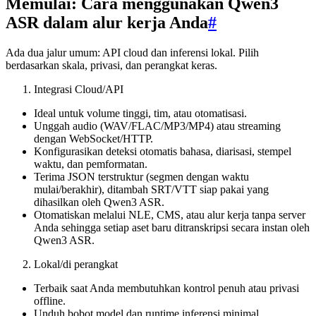
Memulai: Cara menggunakan Qwen3
ASR dalam alur kerja Anda
#
Ada dua jalur umum: API cloud dan inferensi lokal. Pilih
berdasarkan skala, privasi, dan perangkat keras.
Integrasi Cloud/API
Ideal untuk volume tinggi, tim, atau otomatisasi.
Unggah audio (WAV/FLAC/MP3/MP4) atau streaming
dengan WebSocket/HTTP.
Konfigurasikan deteksi otomatis bahasa, diarisasi, stempel
waktu, dan pemformatan.
Terima JSON terstruktur (segmen dengan waktu
mulai/berakhir), ditambah SRT/VTT siap pakai yang
dihasilkan oleh Qwen3 ASR.
Otomatiskan melalui NLE, CMS, atau alur kerja tanpa server
Anda sehingga setiap aset baru ditranskripsi secara instan oleh
Qwen3 ASR.
Lokal/di perangkat
Terbaik saat Anda membutuhkan kontrol penuh atau privasi
offline.
Unduh bobot model dan runtime inferensi minimal.