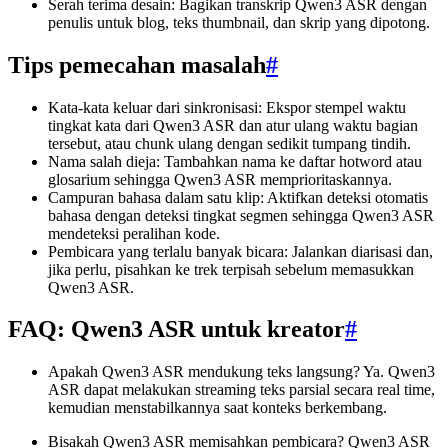
Serah terima desain: Bagikan transkrip Qwen3 ASR dengan
penulis untuk blog, teks thumbnail, dan skrip yang dipotong.
Tips pemecahan masalah
#
Kata-kata keluar dari sinkronisasi: Ekspor stempel waktu
tingkat kata dari Qwen3 ASR dan atur ulang waktu bagian
tersebut, atau chunk ulang dengan sedikit tumpang tindih.
Nama salah dieja: Tambahkan nama ke daftar hotword atau
glosarium sehingga Qwen3 ASR memprioritaskannya.
Campuran bahasa dalam satu klip: Aktifkan deteksi otomatis
bahasa dengan deteksi tingkat segmen sehingga Qwen3 ASR
mendeteksi peralihan kode.
Pembicara yang terlalu banyak bicara: Jalankan diarisasi dan,
jika perlu, pisahkan ke trek terpisah sebelum memasukkan
Qwen3 ASR.
FAQ: Qwen3 ASR untuk kreator
#
Apakah Qwen3 ASR mendukung teks langsung? Ya. Qwen3
ASR dapat melakukan streaming teks parsial secara real time,
kemudian menstabilkannya saat konteks berkembang.
Bisakah Qwen3 ASR memisahkan pembicara? Qwen3 ASR