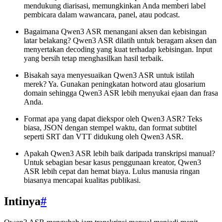
mendukung diarisasi, memungkinkan Anda memberi label
pembicara dalam wawancara, panel, atau podcast.
Bagaimana Qwen3 ASR menangani aksen dan kebisingan
latar belakang? Qwen3 ASR dilatih untuk beragam aksen dan
menyertakan decoding yang kuat terhadap kebisingan. Input
yang bersih tetap menghasilkan hasil terbaik.
Bisakah saya menyesuaikan Qwen3 ASR untuk istilah
merek? Ya. Gunakan peningkatan hotword atau glosarium
domain sehingga Qwen3 ASR lebih menyukai ejaan dan frasa
Anda.
Format apa yang dapat diekspor oleh Qwen3 ASR? Teks
biasa, JSON dengan stempel waktu, dan format subtitel
seperti SRT dan VTT didukung oleh Qwen3 ASR.
Apakah Qwen3 ASR lebih baik daripada transkripsi manual?
Untuk sebagian besar kasus penggunaan kreator, Qwen3
ASR lebih cepat dan hemat biaya. Lulus manusia ringan
biasanya mencapai kualitas publikasi.
Intinya
#