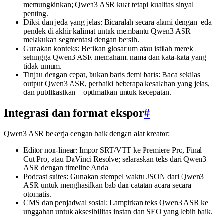
memungkinkan; Qwen3 ASR kuat tetapi kualitas sinyal
penting.
Diksi dan jeda yang jelas: Bicaralah secara alami dengan jeda
pendek di akhir kalimat untuk membantu Qwen3 ASR
melakukan segmentasi dengan bersih.
Gunakan konteks: Berikan glosarium atau istilah merek
sehingga Qwen3 ASR memahami nama dan kata-kata yang
tidak umum.
Tinjau dengan cepat, bukan baris demi baris: Baca sekilas
output Qwen3 ASR, perbaiki beberapa kesalahan yang jelas,
dan publikasikan—optimalkan untuk kecepatan.
Integrasi dan format ekspor
#
Qwen3 ASR bekerja dengan baik dengan alat kreator:
Editor non-linear: Impor SRT/VTT ke Premiere Pro, Final
Cut Pro, atau DaVinci Resolve; selaraskan teks dari Qwen3
ASR dengan timeline Anda.
Podcast suites: Gunakan stempel waktu JSON dari Qwen3
ASR untuk menghasilkan bab dan catatan acara secara
otomatis.
CMS dan penjadwal sosial: Lampirkan teks Qwen3 ASR ke
unggahan untuk aksesibilitas instan dan SEO yang lebih baik.