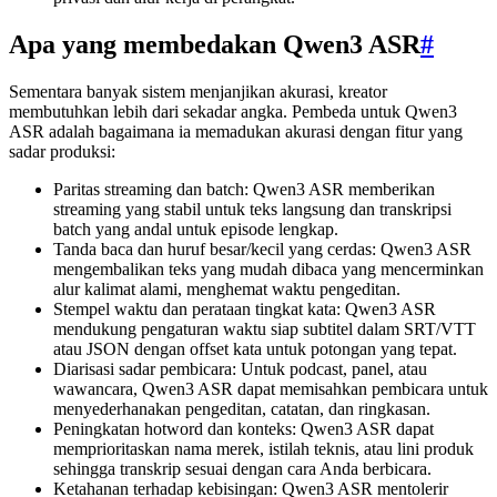
Apa yang membedakan Qwen3 ASR
#
Sementara banyak sistem menjanjikan akurasi, kreator
membutuhkan lebih dari sekadar angka. Pembeda untuk Qwen3
ASR adalah bagaimana ia memadukan akurasi dengan fitur yang
sadar produksi:
Paritas streaming dan batch: Qwen3 ASR memberikan
streaming yang stabil untuk teks langsung dan transkripsi
batch yang andal untuk episode lengkap.
Tanda baca dan huruf besar/kecil yang cerdas: Qwen3 ASR
mengembalikan teks yang mudah dibaca yang mencerminkan
alur kalimat alami, menghemat waktu pengeditan.
Stempel waktu dan perataan tingkat kata: Qwen3 ASR
mendukung pengaturan waktu siap subtitel dalam SRT/VTT
atau JSON dengan offset kata untuk potongan yang tepat.
Diarisasi sadar pembicara: Untuk podcast, panel, atau
wawancara, Qwen3 ASR dapat memisahkan pembicara untuk
menyederhanakan pengeditan, catatan, dan ringkasan.
Peningkatan hotword dan konteks: Qwen3 ASR dapat
memprioritaskan nama merek, istilah teknis, atau lini produk
sehingga transkrip sesuai dengan cara Anda berbicara.
Ketahanan terhadap kebisingan: Qwen3 ASR mentolerir