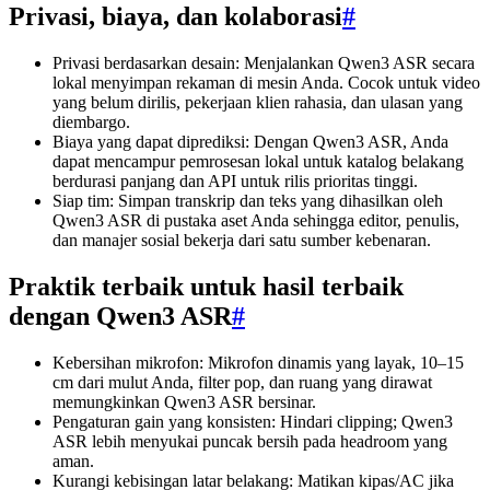
Privasi, biaya, dan kolaborasi
#
Privasi berdasarkan desain: Menjalankan Qwen3 ASR secara
lokal menyimpan rekaman di mesin Anda. Cocok untuk video
yang belum dirilis, pekerjaan klien rahasia, dan ulasan yang
diembargo.
Biaya yang dapat diprediksi: Dengan Qwen3 ASR, Anda
dapat mencampur pemrosesan lokal untuk katalog belakang
berdurasi panjang dan API untuk rilis prioritas tinggi.
Siap tim: Simpan transkrip dan teks yang dihasilkan oleh
Qwen3 ASR di pustaka aset Anda sehingga editor, penulis,
dan manajer sosial bekerja dari satu sumber kebenaran.
Praktik terbaik untuk hasil terbaik
dengan Qwen3 ASR
#
Kebersihan mikrofon: Mikrofon dinamis yang layak, 10–15
cm dari mulut Anda, filter pop, dan ruang yang dirawat
memungkinkan Qwen3 ASR bersinar.
Pengaturan gain yang konsisten: Hindari clipping; Qwen3
ASR lebih menyukai puncak bersih pada headroom yang
aman.
Kurangi kebisingan latar belakang: Matikan kipas/AC jika