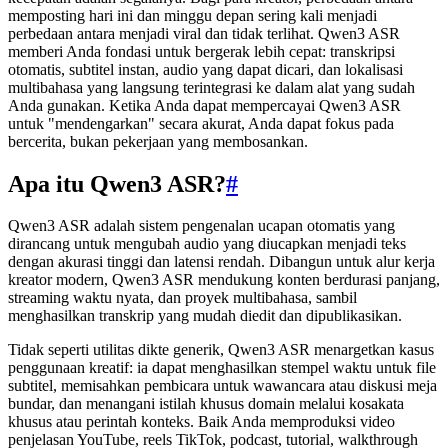
memposting hari ini dan minggu depan sering kali menjadi
perbedaan antara menjadi viral dan tidak terlihat. Qwen3 ASR
memberi Anda fondasi untuk bergerak lebih cepat: transkripsi
otomatis, subtitel instan, audio yang dapat dicari, dan lokalisasi
multibahasa yang langsung terintegrasi ke dalam alat yang sudah
Anda gunakan. Ketika Anda dapat mempercayai Qwen3 ASR
untuk "mendengarkan" secara akurat, Anda dapat fokus pada
bercerita, bukan pekerjaan yang membosankan.
Apa itu Qwen3 ASR?
#
Qwen3 ASR adalah sistem pengenalan ucapan otomatis yang
dirancang untuk mengubah audio yang diucapkan menjadi teks
dengan akurasi tinggi dan latensi rendah. Dibangun untuk alur kerja
kreator modern, Qwen3 ASR mendukung konten berdurasi panjang,
streaming waktu nyata, dan proyek multibahasa, sambil
menghasilkan transkrip yang mudah diedit dan dipublikasikan.
Tidak seperti utilitas dikte generik, Qwen3 ASR menargetkan kasus
penggunaan kreatif: ia dapat menghasilkan stempel waktu untuk file
subtitel, memisahkan pembicara untuk wawancara atau diskusi meja
bundar, dan menangani istilah khusus domain melalui kosakata
khusus atau perintah konteks. Baik Anda memproduksi video
penjelasan YouTube, reels TikTok, podcast, tutorial, walkthrough