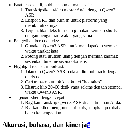
Buat teks sekali, publikasikan di mana saja:
Transkripsikan video master Anda dengan Qwen3
ASR.
Ekspor SRT dan burn-in untuk platform yang
membutuhkannya.
Terjemahkan teks hilir dan gunakan kembali shorts
dengan pengaturan waktu yang sama.
Pengeditan berbasis teks:
Gunakan Qwen3 ASR untuk mendapatkan stempel
waktu tingkat kata.
Potong atau urutkan ulang dengan memilih kalimat;
sesuaikan timeline secara otomatis.
Highlight reels dari podcast:
Jalankan Qwen3 ASR pada audio multitrack dengan
diarisasi.
Cari transkrip untuk kata kunci "hot takes".
Ekstrak klip 20–60 detik yang selaras dengan stempel
waktu Qwen3 ASR.
Tinjauan klien dengan cepat:
Bagikan transkrip Qwen3 ASR di alat tinjauan Anda.
Biarkan klien mengomentari baris; terapkan perubahan
batch ke pengeditan.
Akurasi, bahasa, dan kinerja
#