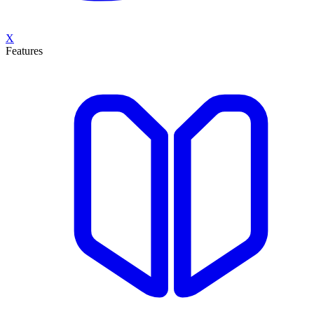
X
Features