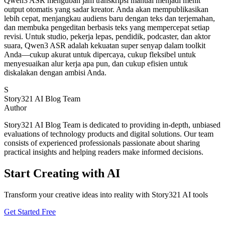
Qwen3 ASR mengubah jam transkripsi manual menjadi menit
output otomatis yang sadar kreator. Anda akan mempublikasikan
lebih cepat, menjangkau audiens baru dengan teks dan terjemahan,
dan membuka pengeditan berbasis teks yang mempercepat setiap
revisi. Untuk studio, pekerja lepas, pendidik, podcaster, dan aktor
suara, Qwen3 ASR adalah kekuatan super senyap dalam toolkit
Anda—cukup akurat untuk dipercaya, cukup fleksibel untuk
menyesuaikan alur kerja apa pun, dan cukup efisien untuk
diskalakan dengan ambisi Anda.
S
Story321 AI Blog Team
Author
Story321 AI Blog Team is dedicated to providing in-depth, unbiased
evaluations of technology products and digital solutions. Our team
consists of experienced professionals passionate about sharing
practical insights and helping readers make informed decisions.
Start Creating with AI
Transform your creative ideas into reality with Story321 AI tools
Get Started Free