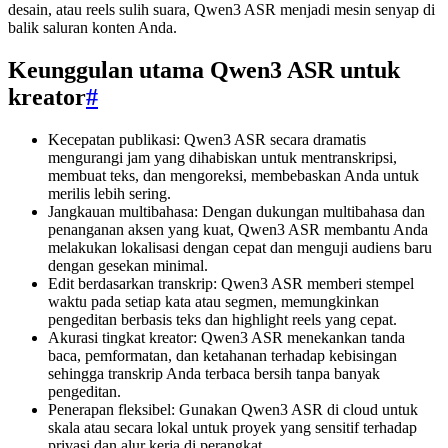
desain, atau reels sulih suara, Qwen3 ASR menjadi mesin senyap di
balik saluran konten Anda.
Keunggulan utama Qwen3 ASR untuk
kreator
#
Kecepatan publikasi: Qwen3 ASR secara dramatis
mengurangi jam yang dihabiskan untuk mentranskripsi,
membuat teks, dan mengoreksi, membebaskan Anda untuk
merilis lebih sering.
Jangkauan multibahasa: Dengan dukungan multibahasa dan
penanganan aksen yang kuat, Qwen3 ASR membantu Anda
melakukan lokalisasi dengan cepat dan menguji audiens baru
dengan gesekan minimal.
Edit berdasarkan transkrip: Qwen3 ASR memberi stempel
waktu pada setiap kata atau segmen, memungkinkan
pengeditan berbasis teks dan highlight reels yang cepat.
Akurasi tingkat kreator: Qwen3 ASR menekankan tanda
baca, pemformatan, dan ketahanan terhadap kebisingan
sehingga transkrip Anda terbaca bersih tanpa banyak
pengeditan.
Penerapan fleksibel: Gunakan Qwen3 ASR di cloud untuk
skala atau secara lokal untuk proyek yang sensitif terhadap
privasi dan alur kerja di perangkat.