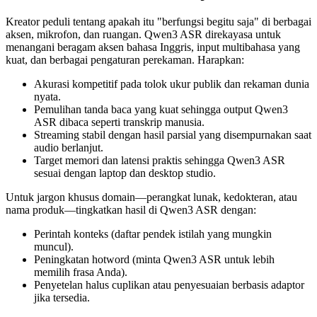
Kreator peduli tentang apakah itu "berfungsi begitu saja" di berbagai
aksen, mikrofon, dan ruangan. Qwen3 ASR direkayasa untuk
menangani beragam aksen bahasa Inggris, input multibahasa yang
kuat, dan berbagai pengaturan perekaman. Harapkan:
Akurasi kompetitif pada tolok ukur publik dan rekaman dunia
nyata.
Pemulihan tanda baca yang kuat sehingga output Qwen3
ASR dibaca seperti transkrip manusia.
Streaming stabil dengan hasil parsial yang disempurnakan saat
audio berlanjut.
Target memori dan latensi praktis sehingga Qwen3 ASR
sesuai dengan laptop dan desktop studio.
Untuk jargon khusus domain—perangkat lunak, kedokteran, atau
nama produk—tingkatkan hasil di Qwen3 ASR dengan:
Perintah konteks (daftar pendek istilah yang mungkin
muncul).
Peningkatan hotword (minta Qwen3 ASR untuk lebih
memilih frasa Anda).
Penyetelan halus cuplikan atau penyesuaian berbasis adaptor
jika tersedia.