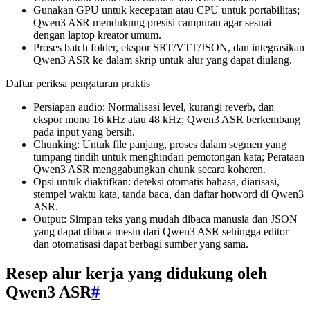
Gunakan GPU untuk kecepatan atau CPU untuk portabilitas;
Qwen3 ASR mendukung presisi campuran agar sesuai
dengan laptop kreator umum.
Proses batch folder, ekspor SRT/VTT/JSON, dan integrasikan
Qwen3 ASR ke dalam skrip untuk alur yang dapat diulang.
Daftar periksa pengaturan praktis
Persiapan audio: Normalisasi level, kurangi reverb, dan
ekspor mono 16 kHz atau 48 kHz; Qwen3 ASR berkembang
pada input yang bersih.
Chunking: Untuk file panjang, proses dalam segmen yang
tumpang tindih untuk menghindari pemotongan kata; Perataan
Qwen3 ASR menggabungkan chunk secara koheren.
Opsi untuk diaktifkan: deteksi otomatis bahasa, diarisasi,
stempel waktu kata, tanda baca, dan daftar hotword di Qwen3
ASR.
Output: Simpan teks yang mudah dibaca manusia dan JSON
yang dapat dibaca mesin dari Qwen3 ASR sehingga editor
dan otomatisasi dapat berbagi sumber yang sama.
Resep alur kerja yang didukung oleh
Qwen3 ASR
#