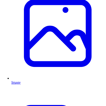
Image