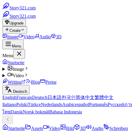
Story321.com
Story321.com
Upgrade
Create
Image
Video
Audio
3D
Menu
Menu
Startseite
Image
Video
Writing
Blog
Preise
Deutsch
English
Français
Deutsch
日本語
한국인
简体中文
繁體中文
Italiano
Polski
Türkçe
Nederlands
Arabic
español
Português
Русский
ภา
ไทย
Dansk
Norsk bokmål
Bahasa Indonesia
Startseite
Assets
Video
Bild
3D
Audio
Schreiben