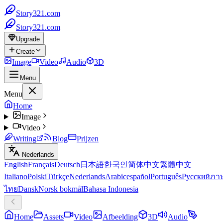
Story321.com
Story321.com
Upgrade
Create
Image
Video
Audio
3D
Menu
Menu
Home
Image
Video
Writing
Blog
Prijzen
Nederlands
English
Français
Deutsch
日本語
한국인
简体中文
繁體中文
Italiano
Polski
Türkçe
Nederlands
Arabic
español
Português
Русский
ภา
ไทย
Dansk
Norsk bokmål
Bahasa Indonesia
Home
Assets
Video
Afbeelding
3D
Audio