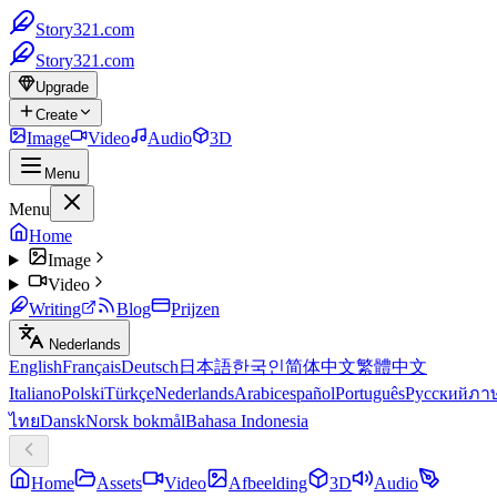
Story321.com
Story321.com
Upgrade
Create
Image
Video
Audio
3D
Menu
Menu
Home
Image
Video
Writing
Blog
Prijzen
Nederlands
English
Français
Deutsch
日本語
한국인
简体中文
繁體中文
Italiano
Polski
Türkçe
Nederlands
Arabic
español
Português
Русский
ภา
ไทย
Dansk
Norsk bokmål
Bahasa Indonesia
Home
Assets
Video
Afbeelding
3D
Audio