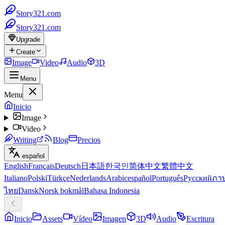
Story321.com
Story321.com
Upgrade
Create
Image
Video
Audio
3D
Menu
Menu
Inicio
Image
Video
Writing
Blog
Precios
español
English
Français
Deutsch
日本語
한국인
简体中文
繁體中文
Italiano
Polski
Türkçe
Nederlands
Arabic
español
Português
Русский
ภา
ไทย
Dansk
Norsk bokmål
Bahasa Indonesia
Inicio
Assets
Vídeo
Imagen
3D
Audio
Escritura