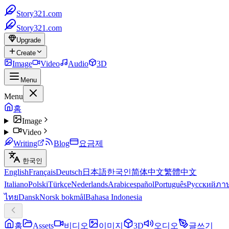
Story321.com
Story321.com
Upgrade
Create
Image
Video
Audio
3D
Menu
Menu
홈
Image
Video
Writing
Blog
요금제
한국인
English
Français
Deutsch
日本語
한국인
简体中文
繁體中文
Italiano
Polski
Türkçe
Nederlands
Arabic
español
Português
Русский
ภา
ไทย
Dansk
Norsk bokmål
Bahasa Indonesia
홈
Assets
비디오
이미지
3D
오디오
글쓰기