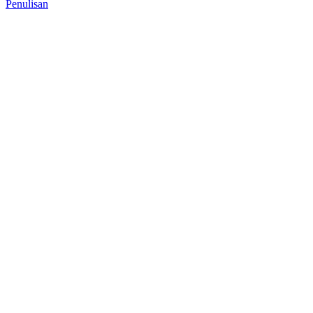
Penulisan