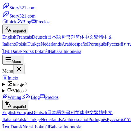
Story321.com
Story321.com
Inicio
Blog
Precios
español
English
Français
Deutsch
日本語
한국인
简体中文
繁體中文
Italiano
Polski
Türkçe
Nederlands
Arabic
español
Português
Русский
ภา
ไทย
Dansk
Norsk bokmål
Bahasa Indonesia
Menu
Menu
Inicio
Image
Video
Writing
Blog
Precios
español
English
Français
Deutsch
日本語
한국인
简体中文
繁體中文
Italiano
Polski
Türkçe
Nederlands
Arabic
español
Português
Русский
ภา
ไทย
Dansk
Norsk bokmål
Bahasa Indonesia