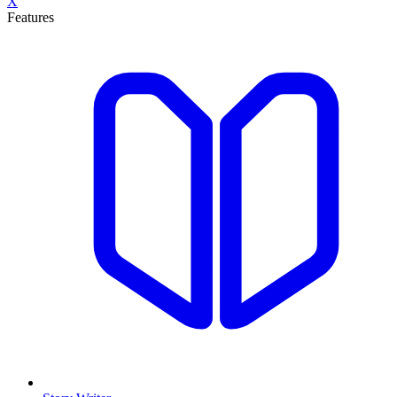
X
Features