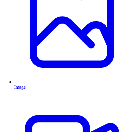
Image