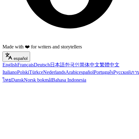
Made with ❤️ for writers and storytellers
español
English
Français
Deutsch
日本語
한국인
简体中文
繁體中文
Italiano
Polski
Türkçe
Nederlands
Arabic
español
Português
Русский
ภา
ไทย
Dansk
Norsk bokmål
Bahasa Indonesia