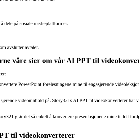
 å dele på sosiale medieplattformer.
m avslutter avtaler.
erne våre sier om vår AI PPT til videokonve
er:
konvertere PowerPoint-forelesningene mine til engasjerende videoleksjon
ngasjerende videoinnhold på. Story321s AI PPT til videokonverterer ha
tory321 gjør det så enkelt å konvertere presentasjonene mine til lett fo
PT til videokonverterer