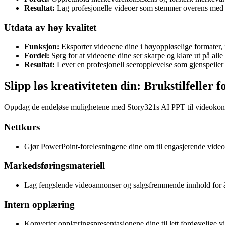
Resultat:
Lag profesjonelle videoer som stemmer overens med 
Utdata av høy kvalitet
Funksjon:
Eksporter videoene dine i høyoppløselige formater,
Fordel:
Sørg for at videoene dine ser skarpe og klare ut på alle 
Resultat:
Lever en profesjonell seeropplevelse som gjenspeiler k
Slipp løs kreativiteten din: Brukstilfeller
Oppdag de endeløse mulighetene med Story321s AI PPT til videokonv
Nettkurs
Gjør PowerPoint-forelesningene dine om til engasjerende videol
Markedsføringsmateriell
Lag fengslende videoannonser og salgsfremmende innhold for 
Intern opplæring
Konverter opplæringspresentasjonene dine til lett fordøyelige v