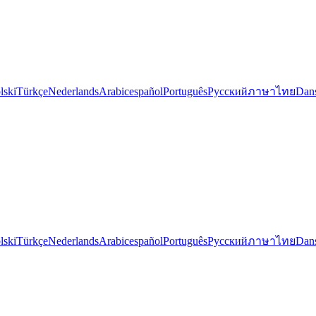
lski
Türkçe
Nederlands
Arabic
español
Português
Русский
ภาษาไทย
Dan
lski
Türkçe
Nederlands
Arabic
español
Português
Русский
ภาษาไทย
Dan