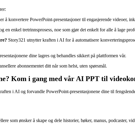
rer:
er å konvertere PowerPoint-presentasjoner til engasjerende videoer, inkl
 og en enkel tretrinnsprosess, noe som gjør det enkelt for alle å lage prof
ere?
Story321 utnytter kraften i AI for å automatisere konverteringspros
Presentasjonene dine lagres og behandles sikkert på plattformen vår.
ansellere abonnementet ditt når som helst, uten spørsmål.
ine? Kom i gang med vår AI PPT til videoko
s kraften i AI og forvandle PowerPoint-presentasjonene dine til fengslen
tellere som ønsker å skape og dele historier, bøker, manus, podcaster, vi