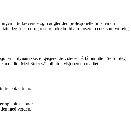
tungvint, tidkrevende og mangler den profesjonelle finishen du
rlate deg frustrert og med mindre tid til å fokusere på det som virkelig
asjoner til dynamiske, engasjerende videoer på få minutter. Se for deg
 teamet ditt. Med Story321 blir den visjonen en realitet.
l tre enkle trinn:
er og animasjoner.
l den med verden.