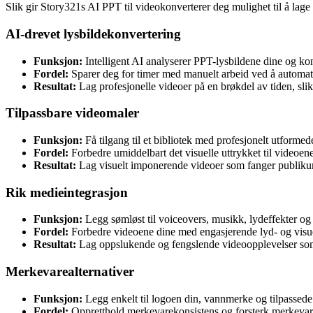
Slik gir Story321s AI PPT til videokonverterer deg mulighet til å lage 
AI-drevet lysbildekonvertering
Funksjon:
Intelligent AI analyserer PPT-lysbildene dine og kon
Fordel:
Sparer deg for timer med manuelt arbeid ved å automat
Resultat:
Lag profesjonelle videoer på en brøkdel av tiden, slik
Tilpassbare videomaler
Funksjon:
Få tilgang til et bibliotek med profesjonelt utformed
Fordel:
Forbedre umiddelbart det visuelle uttrykket til videoe
Resultat:
Lag visuelt imponerende videoer som fanger publikum
Rik medieintegrasjon
Funksjon:
Legg sømløst til voiceovers, musikk, lydeffekter og
Fordel:
Forbedre videoene dine med engasjerende lyd- og visue
Resultat:
Lag oppslukende og fengslende videoopplevelser so
Merkevarealternativer
Funksjon:
Legg enkelt til logoen din, vannmerke og tilpassed
Fordel:
Oppretthold merkevarekonsistens og forsterk merkevare