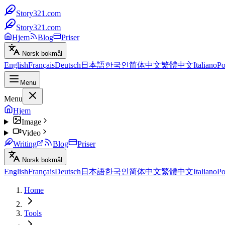
Story321.com
Story321.com
Hjem
Blog
Priser
Norsk bokmål
English
Français
Deutsch
日本語
한국인
简体中文
繁體中文
Italiano
Po
Menu
Menu
Hjem
Image
Video
Writing
Blog
Priser
Norsk bokmål
English
Français
Deutsch
日本語
한국인
简体中文
繁體中文
Italiano
Po
Home
Tools