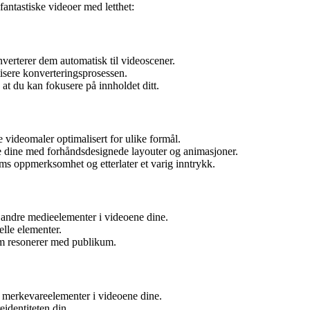
fantastiske videoer med letthet:
verterer dem automatisk til videoscener.
isere konverteringsprosessen.
 at du kan fokusere på innholdet ditt.
e videomaler optimalisert for ulike formål.
ne dine med forhåndsdesignede layouter og animasjoner.
s oppmerksomhet og etterlater et varig inntrykk.
 andre medieelementer i videoene dine.
lle elementer.
m resonerer med publikum.
e merkevareelementer i videoene dine.
identiteten din.