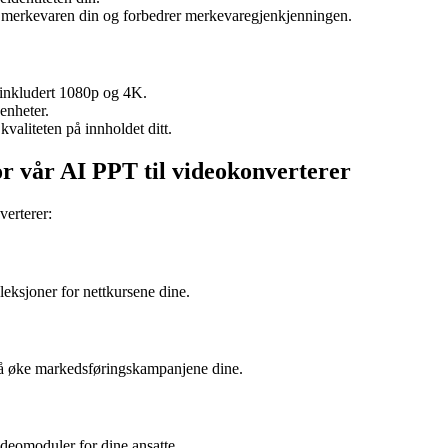
merkevaren din og forbedrer merkevaregjenkjenningen.
 inkludert 1080p og 4K.
enheter.
valiteten på innholdet ditt.
 for vår AI PPT til videokonverterer
erterer:
eksjoner for nettkursene dine.
å øke markedsføringskampanjene dine.
ideomoduler for dine ansatte.