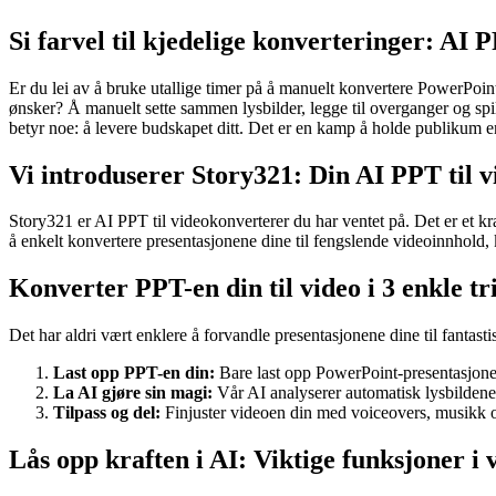
Si farvel til kjedelige konverteringer: AI 
Er du lei av å bruke utallige timer på å manuelt konvertere PowerPoin
ønsker? Å manuelt sette sammen lysbilder, legge til overganger og spill
betyr noe: å levere budskapet ditt. Det er en kamp å holde publikum e
Vi introduserer Story321: Din AI PPT til 
Story321 er AI PPT til videokonverterer du har ventet på. Det er et kr
å enkelt konvertere presentasjonene dine til fengslende videoinnhold, kl
Konverter PPT-en din til video i 3 enkle t
Det har aldri vært enklere å forvandle presentasjonene dine til fantasti
Last opp PPT-en din:
Bare last opp PowerPoint-presentasjonen 
La AI gjøre sin magi:
Vår AI analyserer automatisk lysbildene 
Tilpass og del:
Finjuster videoen din med voiceovers, musikk o
Lås opp kraften i AI: Viktige funksjoner i