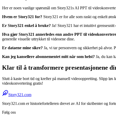
Her er noen vanlige spørsmål om Story321s AI PPT til videokonverte
Hvem er Story321 for?
Story321 er for alle som raskt og enkelt ønsk
Er Story321 enkel å bruke?
Ja! Story321 har et intuitivt grensesnitt
Hva gjør Story321 annerledes enn andre PPT til videokonverter
generelle visuelle uttrykket til videoene dine.
Er dataene mine sikre?
Ja, vi tar personvern og sikkerhet på alvor. 
Kan jeg kansellere abonnementet mitt når som helst?
Ja, du kan k
Klar til å transformere presentasjonene d
Slutt å kaste bort tid og krefter på manuell videooppretting. Slipp lø
videokonvertering gratis!
Story321.com
Story321.com er historiefortelleren drevet av AI for skribenter og for
Følg oss