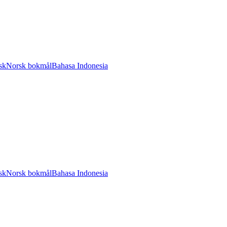
sk
Norsk bokmål
Bahasa Indonesia
sk
Norsk bokmål
Bahasa Indonesia