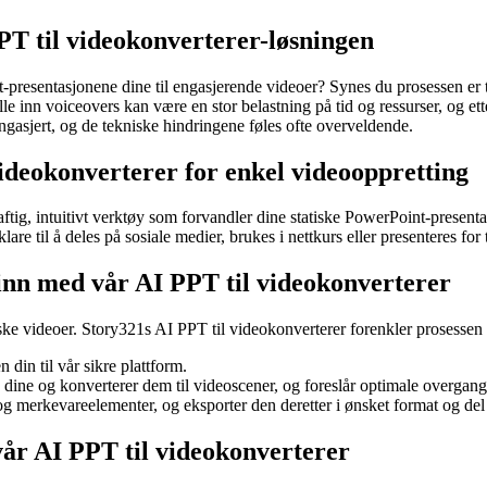
PPT til videokonverterer-løsningen
t-presentasjonene dine til engasjerende videoer? Synes du prosessen er 
e inn voiceovers kan være en stor belastning på tid og ressurser, og ette
ngasjert, og de tekniske hindringene føles ofte overveldende.
videokonverterer for enkel videooppretting
aftig, intuitivt verktøy som forvandler dine statiske PowerPoint-present
are til å deles på sosiale medier, brukes i nettkurs eller presenteres for
rinn med vår AI PPT til videokonverterer
ske videoer. Story321s AI PPT til videokonverterer forenkler prosessen ti
din til vår sikre plattform.
dine og konverterer dem til videoscener, og foreslår optimale overgang
g merkevareelementer, og eksporter den deretter i ønsket format og de
 vår AI PPT til videokonverterer