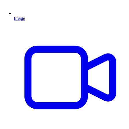
Image