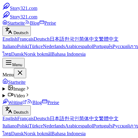
Story321.com
Story321.com
Startseite
Blog
Preise
Deutsch
English
Français
Deutsch
日本語
한국인
简体中文
繁體中文
Italiano
Polski
Türkçe
Nederlands
Arabic
español
Português
Русский
ภา
ไทย
Dansk
Norsk bokmål
Bahasa Indonesia
Menu
Menu
Startseite
Image
Video
Writing
Blog
Preise
Deutsch
English
Français
Deutsch
日本語
한국인
简体中文
繁體中文
Italiano
Polski
Türkçe
Nederlands
Arabic
español
Português
Русский
ภา
ไทย
Dansk
Norsk bokmål
Bahasa Indonesia