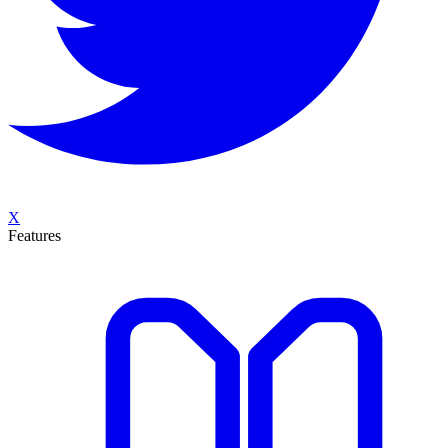
X
Features