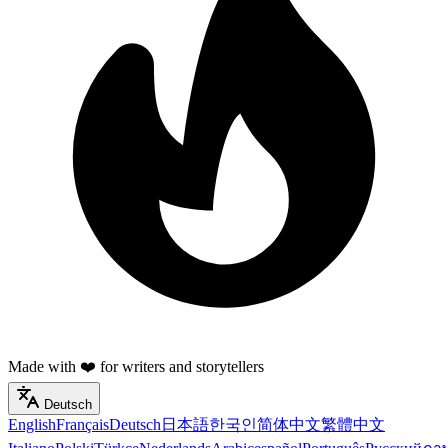
Made with ❤️ for writers and storytellers
Deutsch
English
Français
Deutsch
日本語
한국인
简体中文
繁體中文