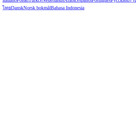
Italiano
Polski
Türkçe
Nederlands
Arabic
español
Português
Русский
ภา
ไทย
Dansk
Norsk bokmål
Bahasa Indonesia