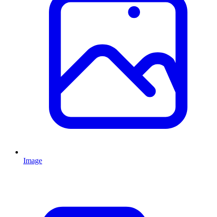
Image