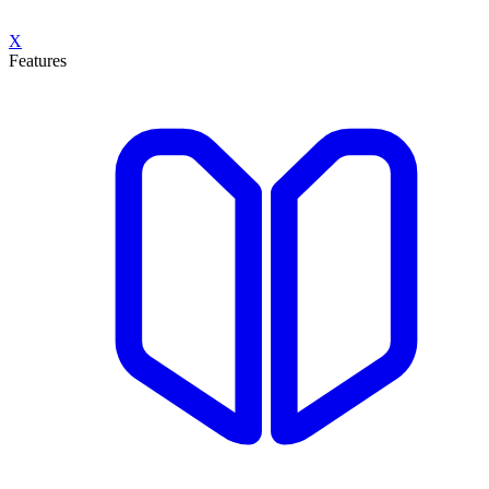
X
Features