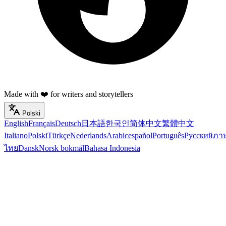
Made with ❤️ for writers and storytellers
Polski
English
Français
Deutsch
日本語
한국인
简体中文
繁體中文
Italiano
Polski
Türkçe
Nederlands
Arabic
español
Português
Русский
ภา
ไทย
Dansk
Norsk bokmål
Bahasa Indonesia