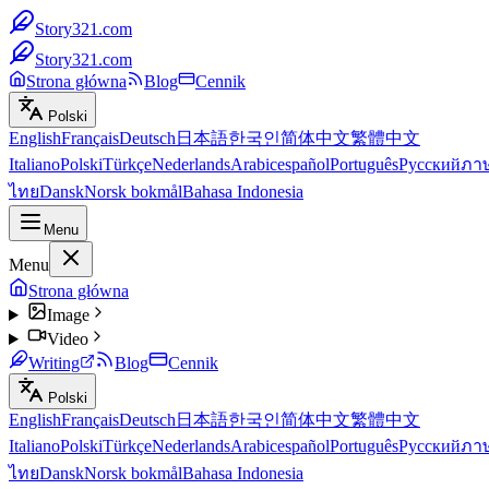
Story321.com
Story321.com
Strona główna
Blog
Cennik
Polski
English
Français
Deutsch
日本語
한국인
简体中文
繁體中文
Italiano
Polski
Türkçe
Nederlands
Arabic
español
Português
Русский
ภา
ไทย
Dansk
Norsk bokmål
Bahasa Indonesia
Menu
Menu
Strona główna
Image
Video
Writing
Blog
Cennik
Polski
English
Français
Deutsch
日本語
한국인
简体中文
繁體中文
Italiano
Polski
Türkçe
Nederlands
Arabic
español
Português
Русский
ภา
ไทย
Dansk
Norsk bokmål
Bahasa Indonesia