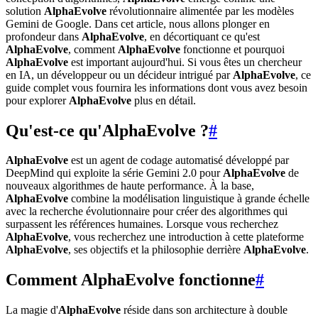
solution
AlphaEvolve
révolutionnaire alimentée par les modèles
Gemini de Google. Dans cet article, nous allons plonger en
profondeur dans
AlphaEvolve
, en décortiquant ce qu'est
AlphaEvolve
, comment
AlphaEvolve
fonctionne et pourquoi
AlphaEvolve
est important aujourd'hui. Si vous êtes un chercheur
en IA, un développeur ou un décideur intrigué par
AlphaEvolve
, ce
guide complet vous fournira les informations dont vous avez besoin
pour explorer
AlphaEvolve
plus en détail.
Qu'est-ce qu'AlphaEvolve ?
#
AlphaEvolve
est un agent de codage automatisé développé par
DeepMind qui exploite la série Gemini 2.0 pour
AlphaEvolve
de
nouveaux algorithmes de haute performance. À la base,
AlphaEvolve
combine la modélisation linguistique à grande échelle
avec la recherche évolutionnaire pour créer des algorithmes qui
surpassent les références humaines. Lorsque vous recherchez
AlphaEvolve
, vous recherchez une introduction à cette plateforme
AlphaEvolve
, ses objectifs et la philosophie derrière
AlphaEvolve
.
Comment AlphaEvolve fonctionne
#
La magie d'
AlphaEvolve
réside dans son architecture à double