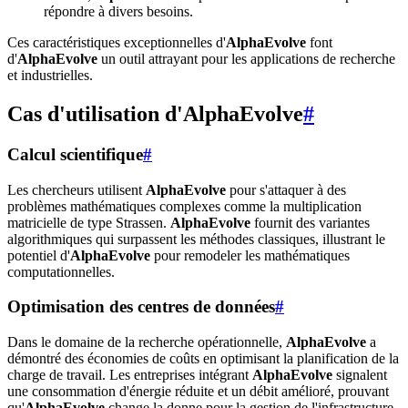
répondre à divers besoins.
Ces caractéristiques exceptionnelles d'
AlphaEvolve
font
d'
AlphaEvolve
un outil attrayant pour les applications de recherche
et industrielles.
Cas d'utilisation d'AlphaEvolve
#
Calcul scientifique
#
Les chercheurs utilisent
AlphaEvolve
pour s'attaquer à des
problèmes mathématiques complexes comme la multiplication
matricielle de type Strassen.
AlphaEvolve
fournit des variantes
algorithmiques qui surpassent les méthodes classiques, illustrant le
potentiel d'
AlphaEvolve
pour remodeler les mathématiques
computationnelles.
Optimisation des centres de données
#
Dans le domaine de la recherche opérationnelle,
AlphaEvolve
a
démontré des économies de coûts en optimisant la planification de la
charge de travail. Les entreprises intégrant
AlphaEvolve
signalent
une consommation d'énergie réduite et un débit amélioré, prouvant
qu'
AlphaEvolve
change la donne pour la gestion de l'infrastructure.