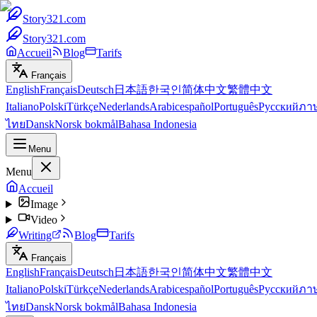
Story321.com
Story321.com
Accueil
Blog
Tarifs
Français
English
Français
Deutsch
日本語
한국인
简体中文
繁體中文
Italiano
Polski
Türkçe
Nederlands
Arabic
español
Português
Русский
ภา
ไทย
Dansk
Norsk bokmål
Bahasa Indonesia
Menu
Menu
Accueil
Image
Video
Writing
Blog
Tarifs
Français
English
Français
Deutsch
日本語
한국인
简体中文
繁體中文
Italiano
Polski
Türkçe
Nederlands
Arabic
español
Português
Русский
ภา
ไทย
Dansk
Norsk bokmål
Bahasa Indonesia