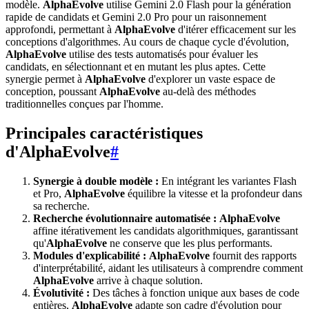
modèle.
AlphaEvolve
utilise Gemini 2.0 Flash pour la génération
rapide de candidats et Gemini 2.0 Pro pour un raisonnement
approfondi, permettant à
AlphaEvolve
d'itérer efficacement sur les
conceptions d'algorithmes. Au cours de chaque cycle d'évolution,
AlphaEvolve
utilise des tests automatisés pour évaluer les
candidats, en sélectionnant et en mutant les plus aptes. Cette
synergie permet à
AlphaEvolve
d'explorer un vaste espace de
conception, poussant
AlphaEvolve
au-delà des méthodes
traditionnelles conçues par l'homme.
Principales caractéristiques
d'AlphaEvolve
#
Synergie à double modèle :
En intégrant les variantes Flash
et Pro,
AlphaEvolve
équilibre la vitesse et la profondeur dans
sa recherche.
Recherche évolutionnaire automatisée :
AlphaEvolve
affine itérativement les candidats algorithmiques, garantissant
qu'
AlphaEvolve
ne conserve que les plus performants.
Modules d'explicabilité :
AlphaEvolve
fournit des rapports
d'interprétabilité, aidant les utilisateurs à comprendre comment
AlphaEvolve
arrive à chaque solution.
Évolutivité :
Des tâches à fonction unique aux bases de code
entières,
AlphaEvolve
adapte son cadre d'évolution pour