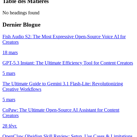
Table des Matières
No headings found
Dernier Blogue
Fish Audio S2: The Most Expressive Open-Source Voice AI for
Creators
18 mars
GPT-5.3 Instant: The Ultimate Efficiency Tool for Content Creators
5 mars
The Ultimate Guide to Gemini 3.1 Flash-Lite: Revolutionizing
Creative Workflows
5 mars
CoPaw: The Ultimate Open-Source AI Assistant for Content
Creators
28 févr.
OpenClaw Obsidian Skill Review: Setup, Use Cases & Limitations