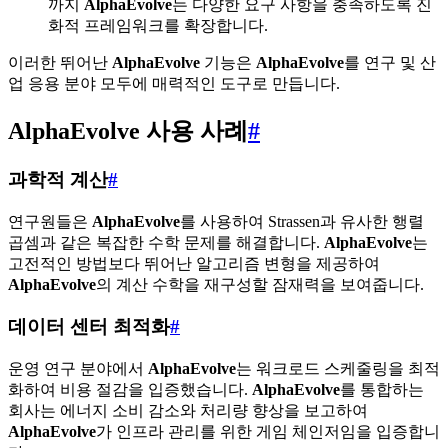
까지
AlphaEvolve
는 다양한 요구 사항을 충족하도록 진
화적 프레임워크를 확장합니다.
이러한 뛰어난
AlphaEvolve
기능은
AlphaEvolve
를 연구 및 산
업 응용 분야 모두에 매력적인 도구로 만듭니다.
AlphaEvolve 사용 사례
#
과학적 계산
#
연구원들은
AlphaEvolve
를 사용하여 Strassen과 유사한 행렬
곱셈과 같은 복잡한 수학 문제를 해결합니다.
AlphaEvolve
는
고전적인 방법보다 뛰어난 알고리즘 변형을 제공하여
AlphaEvolve
의 계산 수학을 재구성할 잠재력을 보여줍니다.
데이터 센터 최적화
#
운영 연구 분야에서
AlphaEvolve
는 워크로드 스케줄링을 최적
화하여 비용 절감을 입증했습니다.
AlphaEvolve
를 통합하는
회사는 에너지 소비 감소와 처리량 향상을 보고하여
AlphaEvolve
가 인프라 관리를 위한 게임 체인저임을 입증합니