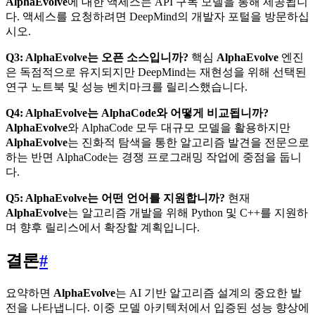
AlphaEvolve
에 대한 액세스는 API 구독 모델을 통해 제공됩니
다. 액세스를 요청하려면 DeepMind의 개발자 포털을 방문하십
시오.
Q3: AlphaEvolve는 오픈 소스입니까?
핵심
AlphaEvolve
엔진
은 독점적으로 유지되지만 DeepMind는 재현성을 위해 선택된
연구 노트북 및 성능 벤치마크를 릴리스했습니다.
Q4: AlphaEvolve는 AlphaCode와 어떻게 비교됩니까?
AlphaEvolve
와 AlphaCode 모두 대규모 모델을 활용하지만
AlphaEvolve
는 진화적 탐색을 통한 알고리즘 발견을 전문으로
하는 반면 AlphaCode는 경쟁 프로그래밍 작업에 중점을 둡니
다.
Q5: AlphaEvolve는 어떤 언어를 지원합니까?
현재
AlphaEvolve
는 알고리즘 개발을 위해 Python 및 C++를 지원하
며 향후 릴리스에서 확장할 계획입니다.
결론
#
요약하면
AlphaEvolve
는 AI 기반 알고리즘 설계의 중요한 발
전을 나타냅니다. 이중 모델 아키텍처에서 입증된 성능 향상에