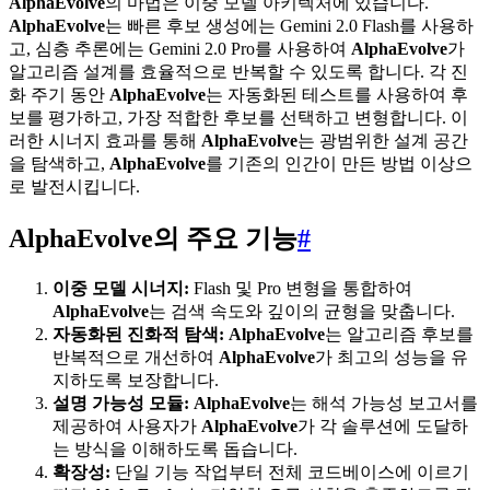
AlphaEvolve
의 마법은 이중 모델 아키텍처에 있습니다.
AlphaEvolve
는 빠른 후보 생성에는 Gemini 2.0 Flash를 사용하
고, 심층 추론에는 Gemini 2.0 Pro를 사용하여
AlphaEvolve
가
알고리즘 설계를 효율적으로 반복할 수 있도록 합니다. 각 진
화 주기 동안
AlphaEvolve
는 자동화된 테스트를 사용하여 후
보를 평가하고, 가장 적합한 후보를 선택하고 변형합니다. 이
러한 시너지 효과를 통해
AlphaEvolve
는 광범위한 설계 공간
을 탐색하고,
AlphaEvolve
를 기존의 인간이 만든 방법 이상으
로 발전시킵니다.
AlphaEvolve의 주요 기능
#
이중 모델 시너지:
Flash 및 Pro 변형을 통합하여
AlphaEvolve
는 검색 속도와 깊이의 균형을 맞춥니다.
자동화된 진화적 탐색:
AlphaEvolve
는 알고리즘 후보를
반복적으로 개선하여
AlphaEvolve
가 최고의 성능을 유
지하도록 보장합니다.
설명 가능성 모듈:
AlphaEvolve
는 해석 가능성 보고서를
제공하여 사용자가
AlphaEvolve
가 각 솔루션에 도달하
는 방식을 이해하도록 돕습니다.
확장성:
단일 기능 작업부터 전체 코드베이스에 이르기