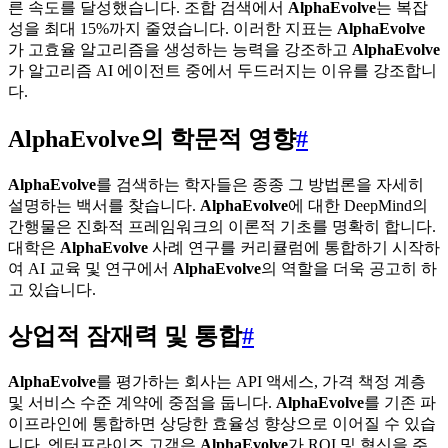
른 속도를 달성했습니다. 조합 검색에서
AlphaEvolve
는 복잡
성을 최대 15%까지 줄였습니다. 이러한 지표는
AlphaEvolve
가 고효율 알고리즘을 생성하는 능력을 강조하고
AlphaEvolve
가 알고리즘 AI 에이전트 중에서 두드러지는 이유를 강조합니
다.
AlphaEvolve의 학문적 영향
#
AlphaEvolve
를 검색하는 학자들은 종종 그 방법론을 자세히
설명하는 백서를 찾습니다.
AlphaEvolve
에 대한 DeepMind의
간행물은 진화적 프레임워크의 이론적 기초를 명확히 합니다.
대학은
AlphaEvolve
사례 연구를 커리큘럼에 통합하기 시작하
여 AI 교육 및 연구에서
AlphaEvolve
의 역할을 더욱 공고히 하
고 있습니다.
상업적 잠재력 및 통합
#
AlphaEvolve
를 평가하는 회사는 API 액세스, 가격 책정 계층
및 서비스 수준 계약에 중점을 둡니다.
AlphaEvolve
를 기존 파
이프라인에 통합하면 상당한 효율성 향상으로 이어질 수 있습
니다. 엔터프라이즈 고객은
AlphaEvolve
가 ROI 및 혁신을 주