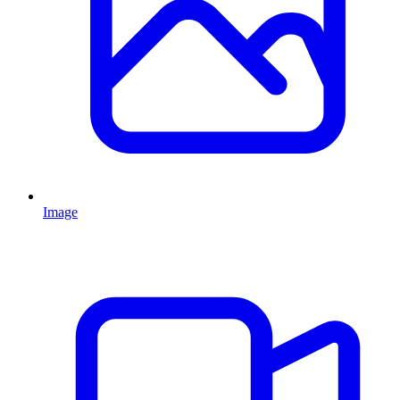
Image