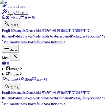
Story321.com
Story321.com
홈
Blog
요금제
한국인
English
Français
Deutsch
日本語
한국인
简体中文
繁體中文
Italiano
Polski
Türkçe
Nederlands
Arabic
español
Português
Русский
ภา
ไทย
Dansk
Norsk bokmål
Bahasa Indonesia
Menu
Menu
홈
Image
Video
Writing
Blog
요금제
한국인
English
Français
Deutsch
日本語
한국인
简体中文
繁體中文
Italiano
Polski
Türkçe
Nederlands
Arabic
español
Português
Русский
ภา
ไทย
Dansk
Norsk bokmål
Bahasa Indonesia