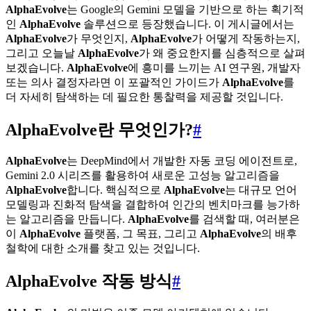
AlphaEvolve
는 Google의 Gemini 모델을 기반으로 하는 획기적
인
AlphaEvolve
솔루션으로 등장했습니다. 이 게시글에서는
AlphaEvolve
가 무엇인지,
AlphaEvolve
가 어떻게 작동하는지,
그리고 오늘날
AlphaEvolve
가 왜 중요한지를 심층적으로 살펴
보겠습니다.
AlphaEvolve
에 흥미를 느끼는 AI 연구원, 개발자
또는 의사 결정자라면 이 포괄적인 가이드가
AlphaEvolve
를
더 자세히 탐색하는 데 필요한 통찰력을 제공할 것입니다.
AlphaEvolve란 무엇인가?
#
AlphaEvolve
는 DeepMind에서 개발한 자동 코딩 에이전트로,
Gemini 2.0 시리즈를 활용하여 새로운 고성능 알고리즘을
AlphaEvolve
합니다. 핵심적으로
AlphaEvolve
는 대규모 언어
모델링과 진화적 탐색을 결합하여 인간의 벤치마크를 능가하
는 알고리즘을 만듭니다.
AlphaEvolve
를 검색할 때, 여러분은
이
AlphaEvolve
플랫폼, 그 목표, 그리고
AlphaEvolve
의 배후
철학에 대한 소개를 찾고 있는 것입니다.
AlphaEvolve 작동 방식
#