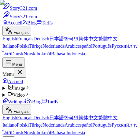
Story321.com
Story321.com
Accueil
Blog
Tarifs
Français
English
Français
Deutsch
日本語
한국인
简体中文
繁體中文
Italiano
Polski
Türkçe
Nederlands
Arabic
español
Português
Русский
ภา
ไทย
Dansk
Norsk bokmål
Bahasa Indonesia
Menu
Menu
Accueil
Image
Video
Writing
Blog
Tarifs
Français
English
Français
Deutsch
日本語
한국인
简体中文
繁體中文
Italiano
Polski
Türkçe
Nederlands
Arabic
español
Português
Русский
ภา
ไทย
Dansk
Norsk bokmål
Bahasa Indonesia