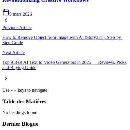
5 mars 2026
Previous Article
How to Remove Object from Image with AI (Story321): Step-by-
Step Guide
Next Article
Top 9 Best AI Text-to-Video Generators in 2025 — Reviews, Picks,
and Buying Guide
Use
keys to navigate
←
→
Table des Matières
No headings found
Dernier Blogue