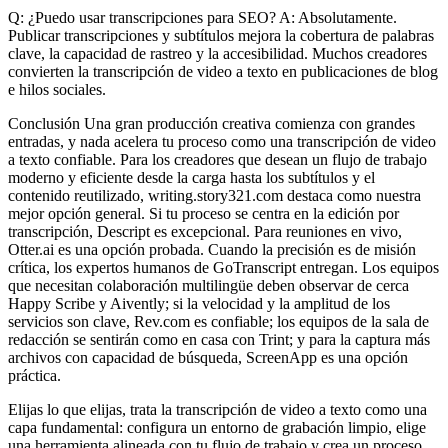
Q: ¿Puedo usar transcripciones para SEO? A: Absolutamente.
Publicar transcripciones y subtítulos mejora la cobertura de palabras
clave, la capacidad de rastreo y la accesibilidad. Muchos creadores
convierten la transcripción de video a texto en publicaciones de blog
e hilos sociales.
Conclusión Una gran producción creativa comienza con grandes
entradas, y nada acelera tu proceso como una transcripción de video
a texto confiable. Para los creadores que desean un flujo de trabajo
moderno y eficiente desde la carga hasta los subtítulos y el
contenido reutilizado, writing.story321.com destaca como nuestra
mejor opción general. Si tu proceso se centra en la edición por
transcripción, Descript es excepcional. Para reuniones en vivo,
Otter.ai es una opción probada. Cuando la precisión es de misión
crítica, los expertos humanos de GoTranscript entregan. Los equipos
que necesitan colaboración multilingüe deben observar de cerca
Happy Scribe y Aivently; si la velocidad y la amplitud de los
servicios son clave, Rev.com es confiable; los equipos de la sala de
redacción se sentirán como en casa con Trint; y para la captura más
archivos con capacidad de búsqueda, ScreenApp es una opción
práctica.
Elijas lo que elijas, trata la transcripción de video a texto como una
capa fundamental: configura un entorno de grabación limpio, elige
una herramienta alineada con tu flujo de trabajo y crea un proceso