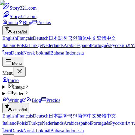
Story321.com
Story321.com
Inicio
Blog
Precios
español
English
Français
Deutsch
日本語
한국인
简体中文
繁體中文
Italiano
Polski
Türkçe
Nederlands
Arabic
español
Português
Русский
ภา
ไทย
Dansk
Norsk bokmål
Bahasa Indonesia
Menu
Menu
Inicio
Image
Video
Writing
Blog
Precios
español
English
Français
Deutsch
日本語
한국인
简体中文
繁體中文
Italiano
Polski
Türkçe
Nederlands
Arabic
español
Português
Русский
ภา
ไทย
Dansk
Norsk bokmål
Bahasa Indonesia